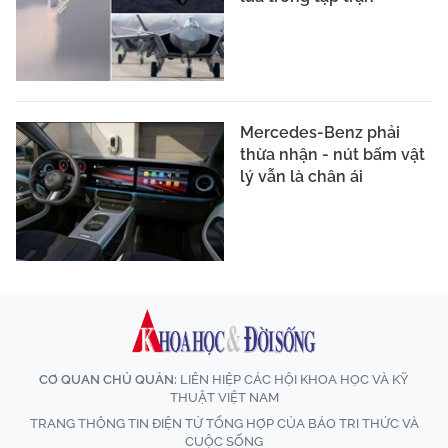
Mercedes-Benz phải
thừa nhận - nút bấm vật
lý vẫn là chân ái
CƠ QUAN CHỦ QUẢN:
LIÊN HIỆP CÁC HỘI KHOA HỌC VÀ KỸ
THUẬT VIỆT NAM
TRANG THÔNG TIN ĐIỆN TỬ TỔNG HỢP CỦA BÁO TRI THỨC VÀ
CUỘC SỐNG