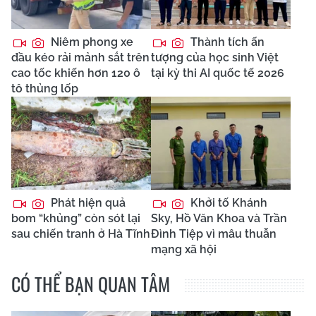
Niêm phong xe
Thành tích ấn
đầu kéo rải mảnh sắt trên
tượng của học sinh Việt
cao tốc khiến hơn 120 ô
tại kỳ thi AI quốc tế 2026
tô thủng lốp
Phát hiện quả
Khởi tố Khánh
bom “khủng” còn sót lại
Sky, Hồ Văn Khoa và Trần
sau chiến tranh ở Hà Tĩnh
Đình Tiệp vì mâu thuẫn
mạng xã hội
CÓ THỂ BẠN QUAN TÂM