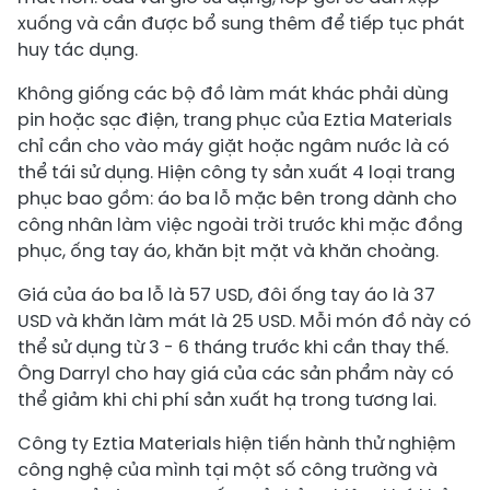
xuống và cần được bổ sung thêm để tiếp tục phát
huy tác dụng.
Không giống các bộ đồ làm mát khác phải dùng
pin hoặc sạc điện, trang phục của Eztia Materials
chỉ cần cho vào máy giặt hoặc ngâm nước là có
thể tái sử dụng. Hiện công ty sản xuất 4 loại trang
phục bao gồm: áo ba lỗ mặc bên trong dành cho
công nhân làm việc ngoài trời trước khi mặc đồng
phục, ống tay áo, khăn bịt mặt và khăn choàng.
Giá của áo ba lỗ là 57 USD, đôi ống tay áo là 37
USD và khăn làm mát là 25 USD. Mỗi món đồ này có
thể sử dụng từ 3 - 6 tháng trước khi cần thay thế.
Ông Darryl cho hay giá của các sản phẩm này có
thể giảm khi chi phí sản xuất hạ trong tương lai.
Công ty Eztia Materials hiện tiến hành thử nghiệm
công nghệ của mình tại một số công trường và