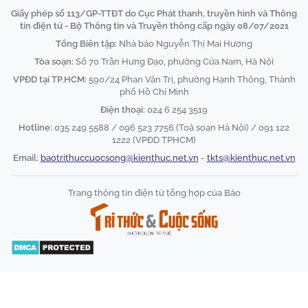
Giấy phép số 113/GP-TTĐT do Cục Phát thanh, truyền hình và Thông
tin điện tử - Bộ Thông tin và Truyền thông cấp ngày 08/07/2021
Tổng Biên tập:
Nhà báo Nguyễn Thị Mai Hương
Tòa soạn:
Số 70 Trần Hưng Đạo, phường Cửa Nam, Hà Nội
VPĐD tại TP.HCM:
590/24 Phan Văn Trị, phường Hạnh Thông, Thành
phố Hồ Chí Minh
Điện thoại:
024 6 254 3519
Hotline:
035 249 5588 / 096 523 7756 (Toà soạn Hà Nội) / 091 122
1222 (VPĐD TPHCM)
Email:
baotrithuccuocsong@kienthuc.net.vn
-
tkts@kienthuc.net.vn
Trang thông tin điện tử tổng hợp của Báo