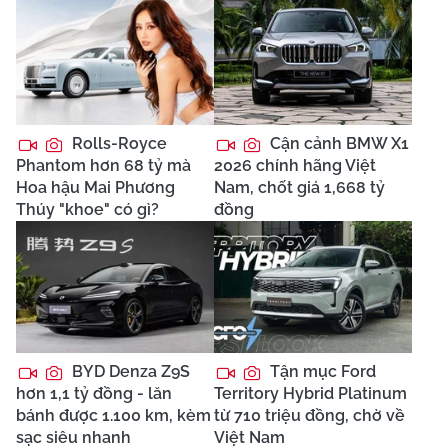
Rolls-Royce
Cận cảnh BMW X1
Phantom hơn 68 tỷ mà
2026 chính hãng Việt
Hoa hậu Mai Phương
Nam, chốt giá 1,668 tỷ
Thúy "khoe" có gì?
đồng
BYD Denza Z9S
Tận mục Ford
hơn 1,1 tỷ đồng - lăn
Territory Hybrid Platinum
bánh được 1.100 km, kèm
từ 710 triệu đồng, chờ về
sạc siêu nhanh
Việt Nam