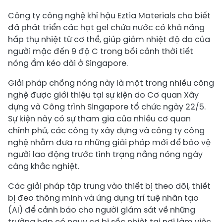
Công ty công nghệ khí hậu Eztia Materials cho biết
đã phát triển các hạt gel chứa nước có khả năng
hấp thụ nhiệt từ cơ thể, giúp giảm nhiệt độ da của
người mặc đến 9 độ C trong bối cảnh thời tiết
nóng ẩm kéo dài ở Singapore.
Giải pháp chống nóng này là một trong nhiều công
nghệ được giới thiệu tại sự kiện do Cơ quan Xây
dựng và Công trình Singapore tổ chức ngày 22/5.
Sự kiện này có sự tham gia của nhiều cơ quan
chính phủ, các công ty xây dựng và công ty công
nghệ nhằm đưa ra những giải pháp mới để bảo vệ
người lao động trước tình trạng nắng nóng ngày
càng khắc nghiệt.
Các giải pháp tập trung vào thiết bị theo dõi, thiết
bị đeo thông minh và ứng dụng trí tuệ nhân tạo
(AI) để cảnh báo cho người giám sát về những
trường hợp có nguy cơ bị sốc nhiệt tại nơi làm việc.