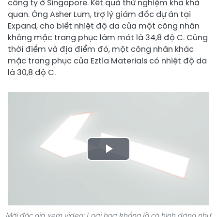
công ty ở Singapore. Kết quả thử nghiệm khá khả
quan. Ông Asher Lum, trợ lý giám đốc dự án tại
Expand, cho biết nhiệt độ da của một công nhân
không mặc trang phục làm mát là 34,8 độ C. Cùng
thời điểm và địa điểm đó, một công nhân khác
mặc trang phục của Eztia Materials có nhiệt độ da
là 30,8 độ C.
Play
Video
Mời độc giả xem video: Loài hoa khổng lồ có hình dáng như