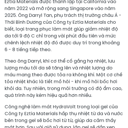
Eztia Materials được thành lập tại California vào
năm 2022 và mở rộng sang Singapore vào năm
2025. Ông Darryl Tan, phụ trách thị trường châu Á -
Thái Bình Dương của Công ty Eztia Materials cho
biết, loại trang phục làm mát giúp giảm nhiệt độ
da tới 9 độ C chỉ trong vài phút đầu tiên và mức
chênh lệch nhiệt độ đó được duy trì trong khoảng
6 - 8 tiếng tiếp theo.
Theo ông Darryl, khi cơ thể cố gắng hạ nhiệt, lưu
lượng máu tới da sẽ tăng lên và nhiệt lượng do
máu mang theo được tỏa ra không khí. Một cơ chế
tỏa nhiệt khác là tiết mồ hôi - khi mồ hôi bốc hơi
khỏi da. Tuy nhiên, trong môi trường có độ ẩm cao,
quá trình này kém hiệu quả hơn nhiều.
Công nghệ làm mát HydraVolt trong loại gel của
Công ty Eztia Materials hấp thụ nhiệt từ da và nước
bên trong gel sẽ bốc hơi từ từ, giúp da cảm thấy
mát hơn. Sau vài giờ sử dụng, lớp gel sẽ dần xẹp