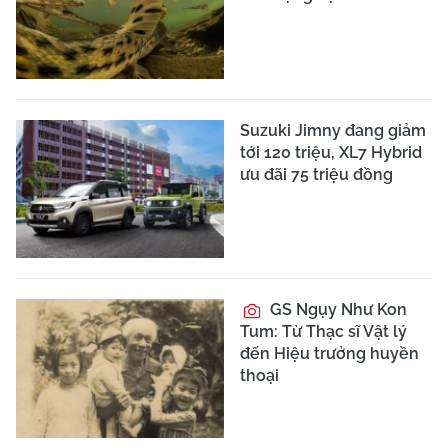
Suzuki Jimny đang giảm
tới 120 triệu, XL7 Hybrid
ưu đãi 75 triệu đồng
GS Ngụy Như Kon
Tum: Từ Thạc sĩ Vật lý
đến Hiệu trưởng huyền
thoại