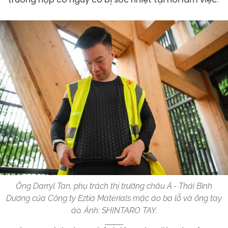
Ông Darryl Tan, phụ trách thị trường châu Á - Thái Bình
Dương của Công ty Eztia Materials mặc áo ba lỗ và ống tay
áo. Ảnh: SHINTARO TAY.