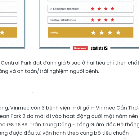
entral Park đạt đánh giá 5 sao ở hai tiêu chí then chốt
àng và an toàn/trải nghiệm người bệnh.
hạng, Vinmec còn 3 bệnh viện mới gồm Vinmec Cần Thơ,
ean Park 2 do mới đi vào hoạt động dưới một năm nên
eo GS.TS.BS. Trần Trung Dũng - Tổng Giám đốc Hệ thống
ang được đầu tư, vận hành theo cùng bộ tiêu chuẩn