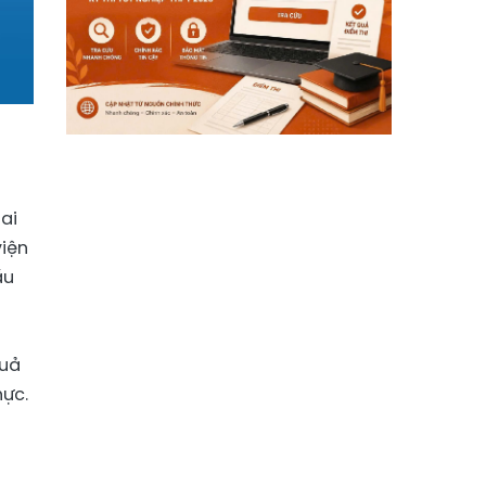
ai
viện
ầu
quả
hực.