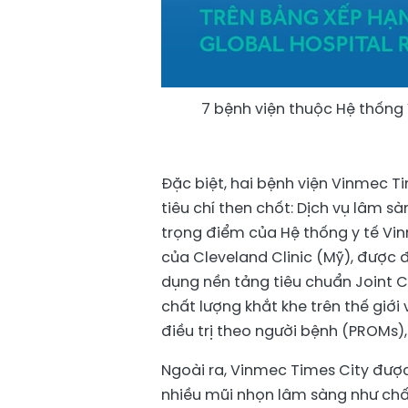
7 bệnh viện thuộc Hệ thống 
Đặc biệt, hai bệnh viện Vinmec T
tiêu chí then chốt: Dịch vụ lâm s
trọng điểm của Hệ thống y tế Vin
của Cleveland Clinic (Mỹ), được đ
dụng nền tảng tiêu chuẩn Joint C
chất lượng khắt khe trên thế giới 
điều trị theo người bệnh (PROMs), 
Ngoài ra, Vinmec Times City đượ
nhiều mũi nhọn lâm sàng như chấ