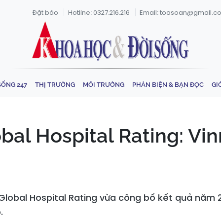
Đặt báo
Hotline: 0327.216.216
Email: toasoan@gmail.c
SỐNG 247
THỊ TRƯỜNG
MÔI TRƯỜNG
PHẢN BIỆN & BẠN ĐỌC
GI
bal Hospital Rating: Vi
Global Hospital Rating vừa công bố kết quả năm 
.