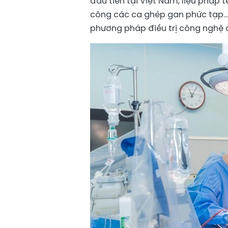
đầu tiên tại Việt Nam, liệu pháp 
công các ca ghép gan phức tạp… 
phương pháp điều trị công nghệ c