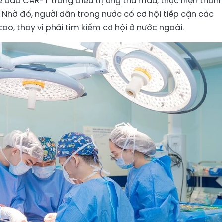
tế bào CAR-T trong điều trị ung thư máu, thực hiện thàn
Nhờ đó, người dân trong nước có cơ hội tiếp cận các
ao, thay vì phải tìm kiếm cơ hội ở nước ngoài.