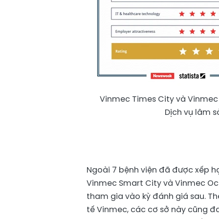
Vinmec Times City và Vinmec C
Dịch vụ lâm s
Ngoài 7 bệnh viện đã được xếp 
Vinmec Smart City và Vinmec Oc
tham gia vào kỳ đánh giá sau. Th
tế Vinmec, các cơ sở này cũng đ