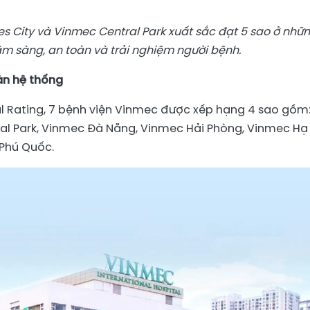
s City và Vinmec Central Park xuất sắc đạt 5 sao ở nhữ
âm sàng, an toàn và trải nghiệm người bệnh.
àn hệ thống
l Rating, 7 bệnh viện Vinmec được xếp hạng 4 sao gồm
al Park, Vinmec Đà Nẵng, Vinmec Hải Phòng, Vinmec Hạ
Phú Quốc.