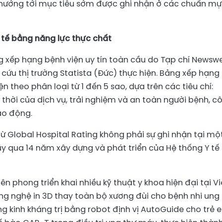
 hướng tới mục tiêu sớm được ghi nhận ở các chuẩn m
tế bằng năng lực thực chất
ng xếp hạng bệnh viện uy tín toàn cầu do Tạp chí Newsw
cứu thị trường Statista (Đức) thực hiện. Bảng xếp hạng 
 theo phân loại từ 1 đến 5 sao, dựa trên các tiêu chí:
p thời của dịch vụ, trải nghiệm và an toàn người bệnh, c
ao động.
từ Global Hospital Rating không phải sự ghi nhận tại mộ
ũy qua 14 năm xây dựng và phát triển của Hệ thống Y tế
n phong triển khai nhiều kỹ thuật y khoa hiện đại tại Vi
g nghệ in 3D thay toàn bộ xương đùi cho bệnh nhi ung
động kinh kháng trị bằng robot định vị AutoGuide cho trẻ