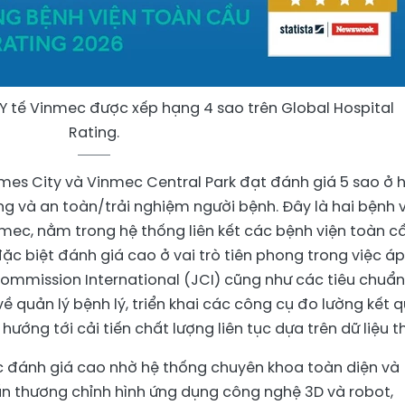
Y tế Vinmec được xếp hạng 4 sao trên Global Hospital
Rating.
imes City và Vinmec Central Park đạt đánh giá 5 sao ở h
àng và an toàn/trải nghiệm người bệnh. Đây là hai bệnh 
mec, nằm trong hệ thống liên kết các bệnh viện toàn c
ặc biệt đánh giá cao ở vai trò tiên phong trong việc áp
ommission International (JCI) cũng như các tiêu chuẩn
về quản lý bệnh lý, triển khai các công cụ đo lường kết 
hướng tới cải tiến chất lượng liên tục dựa trên dữ liệu t
c đánh giá cao nhờ hệ thống chuyên khoa toàn diện và
n thương chỉnh hình ứng dụng công nghệ 3D và robot,