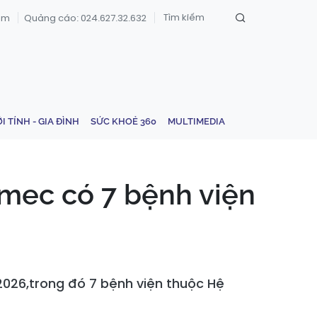
om
Quảng cáo: 024.627.32.632
ỚI TÍNH - GIA ĐÌNH
SỨC KHOẺ 360
MULTIMEDIA
nmec có 7 bệnh viện
2026,trong đó 7 bệnh viện thuộc Hệ