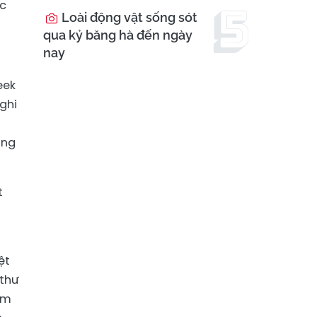
ực
Loài động vật sống sót
qua kỷ băng hà đến ngày
nay
eek
ghi
ông
t
ệt
 thư
 em