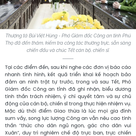
Thượng tá Bùi Việt Hùng - Phó Giám đốc Công an tỉnh Phú
Thọ đã đến thăm, kiểm tra công tác thường trực, sẵn sàng
chiến đấu và chúc Tết cán bộ, chiến sĩ.
Tại các điểm đến, sau khi nghe các đơn vị báo cáo
nhanh tình hình, kết quả triển khai kế hoạch bảo
đảm an ninh trật tự trước, trong và sau Tết, Phó
Giám đốc Công an tỉnh đã ghi nhận, biểu dương
tinh thần trách nhiệm, ý chí quyết tâm và sự chủ
động của cán bộ, chiến sĩ trong thực hiện nhiệm vụ.
Mặc dù thời điểm Giao thừa là lúc mọi gia đình
sum vầy, song lực lượng Công an vẫn nêu cao tinh
thần “thức cho dân ngủ ngon, gác cho dân vui
Xuân”, duy trì nghiêm chế độ trực ban, trực chiến