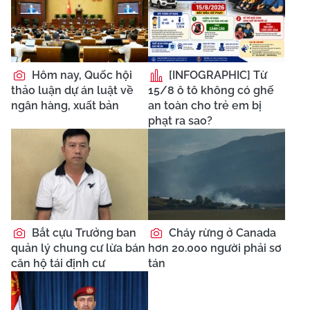
Hôm nay, Quốc hội
[INFOGRAPHIC] Từ
thảo luận dự án luật về
15/8 ô tô không có ghế
ngân hàng, xuất bản
an toàn cho trẻ em bị
phạt ra sao?
Bắt cựu Trưởng ban
Cháy rừng ở Canada
quản lý chung cư lừa bán
hơn 20.000 người phải sơ
căn hộ tái định cư
tán