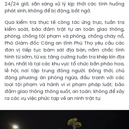
24/24 giờ, sẵn sàng xử lý kịp thời các tình huống
phát sinh, không để bị động, bất ngờ.
Qua kiểm tra thực tế công tác ứng trực, tuần tra
kiểm soát, bảo đảm trật tự an toàn giao thông,
phòng, chống tội phạm và phòng, chống cháy nổ,
Phó Giám đốc Công an tỉnh Phú Thọ yêu cầu các
đơn vị tiếp tục bám sát địa bàn, nắm chắc tình
hình từ sớm, từ xa; tăng cường tuần tra khép kín địa
bàn, nhất là tại các khu vực tổ chức bắn pháo hoa,
lễ hội, nơi tập trung đông người. Đồng thời, chủ
động phương án phòng ngừa, đấu tranh với các
loại tội phạm và hành vi vi phạm pháp luật; bảo
đảm giao thông thông suốt, an toàn; không để xảy
ra các vụ việc phức tạp về an ninh trật tự.