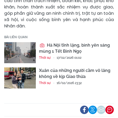
cao tinh thần trách nhiệm, đoàn kết, khắc phục khó
khăn, hoàn thành xuất sắc nhiệm vụ được giao,
góp phần giữ vững an ninh chính trị, trật tự an toàn
xã hội, vì cuộc sống bình yên và hạnh phúc của
Nhân dân.
BÀI LIÊN QUAN
Hà Nội tĩnh lặng, bình yên sáng
mùng 1 Tết Bính Ngọ
Thời sự
17/02/2026 01:02
Xuân của những người cầm vô lăng
không về kịp Giao thừa
Thời sự
16/02/2026 23:32