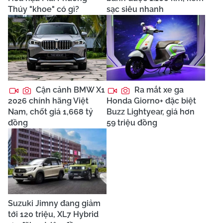
Thúy "khoe" có gì?
sạc siêu nhanh
Cận cảnh BMW X1
Ra mắt xe ga
2026 chính hãng Việt
Honda Giorno+ đặc biệt
Nam, chốt giá 1,668 tỷ
Buzz Lightyear, giá hơn
đồng
59 triệu đồng
Suzuki Jimny đang giảm
tới 120 triệu, XL7 Hybrid