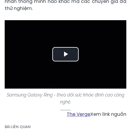
nhẫn thông minh nào khác mà các chuyên gia đã
thử nghiệm.
Play
Video
Samsung Galaxy Ring - theo dõi sức khỏe đỉnh cao công
nghệ.
The Verge
Xem link nguồn
BÀI LIÊN QUAN