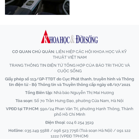
CƠ QUAN CHỦ QUẢN:
LIÊN HIỆP CÁC HỘI KHOA HỌC VÀ KỸ
THUẬT VIỆT NAM
TRANG THÔNG TIN ĐIỆN TỬ TỔNG HỢP CỦA BÁO TRI THỨC VÀ
CUỘC SỐNG
Giấy phép số 113/GP-TTĐT do Cục Phát thanh, truyền hình và Thông
tin điện tử - Bộ Thông tin và Truyền thông cấp ngày 08/07/2021
Tổng Biên tập:
Nhà báo Nguyễn Thị Mai Hương
Tòa soạn:
Số 70 Trần Hưng Đạo, phường Cửa Nam, Hà Nội
VPĐD tại TP.HCM:
590/24 Phan Văn Trị, phường Hạnh Thông, Thành
phố Hồ Chí Minh
Điện thoại:
024 6 254 3519
Hotline:
035 249 5588 / 096 523 7756 (Toà soạn Hà Nội) / 091 122
1222 (VPĐD TPHCM)