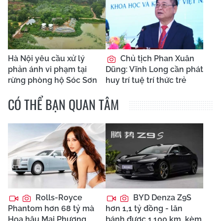
Hà Nội yêu cầu xử lý
Chủ tịch Phan Xuân
phản ánh vi phạm tại
Dũng: Vĩnh Long cần phát
rừng phòng hộ Sóc Sơn
huy trí tuệ trí thức trẻ
CÓ THỂ BẠN QUAN TÂM
Rolls-Royce
BYD Denza Z9S
Phantom hơn 68 tỷ mà
hơn 1,1 tỷ đồng - lăn
Hoa hậu Mai Phương
bánh được 1.100 km, kèm