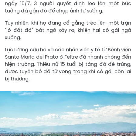
ngày 15/7. 3 người quyết định leo lên một bức
tường đá gần đó để chụp ảnh tự sướng.
Tuy nhiên, khi họ đang cố gắng trèo lên, một trận
"lở đất đá" bất ngờ xảy ra, khiến hai cô gái ngã
xuống.
Lực lượng cứu hộ và các nhân viên y tế từ Bệnh viện
Santa Maria del Prato ở Feltre đã nhanh chóng đến
hiện trường. Thiếu nữ 15 tuổi bị tảng đá đè trúng,
được tuyên bố đã tử vong trong khi cô gái còn lại
bị thương.