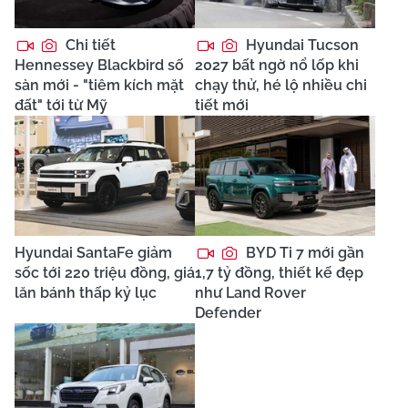
Chi tiết
Hyundai Tucson
Hennessey Blackbird số
2027 bất ngờ nổ lốp khi
sàn mới - "tiêm kích mặt
chạy thử, hé lộ nhiều chi
đất" tới từ Mỹ
tiết mới
Hyundai SantaFe giảm
BYD Ti 7 mới gần
sốc tới 220 triệu đồng, giá
1,7 tỷ đồng, thiết kế đẹp
lăn bánh thấp kỷ lục
như Land Rover
Defender