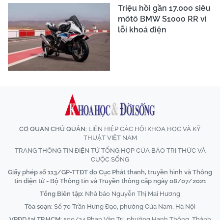
Triệu hồi gần 17.000 siêu
môtô BMW S1000 RR vì
lỗi khoá điện
CƠ QUAN CHỦ QUẢN:
LIÊN HIỆP CÁC HỘI KHOA HỌC VÀ KỸ
THUẬT VIỆT NAM
TRANG THÔNG TIN ĐIỆN TỬ TỔNG HỢP CỦA BÁO TRI THỨC VÀ
CUỘC SỐNG
Giấy phép số 113/GP-TTĐT do Cục Phát thanh, truyền hình và Thông
tin điện tử - Bộ Thông tin và Truyền thông cấp ngày 08/07/2021
Tổng Biên tập:
Nhà báo Nguyễn Thị Mai Hương
Tòa soạn:
Số 70 Trần Hưng Đạo, phường Cửa Nam, Hà Nội
VPĐD tại TP.HCM:
590/24 Phan Văn Trị, phường Hạnh Thông, Thành