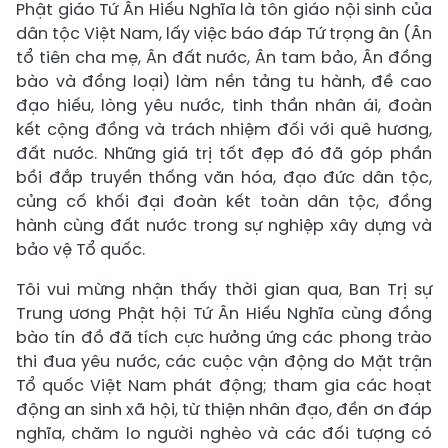
Phật giáo Tứ Ân Hiếu Nghĩa là tôn giáo nội sinh của
dân tộc Việt Nam, lấy việc báo đáp Tứ trọng ân (Ân
tổ tiên cha mẹ, Ân đất nước, Ân tam bảo, Ân đồng
bào và đồng loại) làm nền tảng tu hành, đề cao
đạo hiếu, lòng yêu nước, tinh thần nhân ái, đoàn
kết cộng đồng và trách nhiệm đối với quê hương,
đất nước. Những giá trị tốt đẹp đó đã góp phần
bồi đắp truyền thống văn hóa, đạo đức dân tộc,
củng cố khối đại đoàn kết toàn dân tộc, đồng
hành cùng đất nước trong sự nghiệp xây dựng và
bảo vệ Tổ quốc.
Tôi vui mừng nhận thấy thời gian qua, Ban Trị sự
Trung ương Phật hội Tứ Ân Hiếu Nghĩa cùng đồng
bào tín đồ đã tích cực hưởng ứng các phong trào
thi đua yêu nước, các cuộc vận động do Mặt trận
Tổ quốc Việt Nam phát động; tham gia các hoạt
động an sinh xã hội, từ thiện nhân đạo, đền ơn đáp
nghĩa, chăm lo người nghèo và các đối tượng có