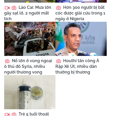
Lào Cai: Mưa lớn
Hơn 300 người bị bắt
gây sạt lở, 2 người mất
cóc được giải cứu trong 1
tích
ngày ở Nigeria
Nổ lớn ở vùng ngoại
Houthi tấn công Ả
ô thủ đô Syria, nhiều
Rập Xê Út, nhiều dân
người thương vong
thường bị thương
Trẻ 5 tuổi thoát