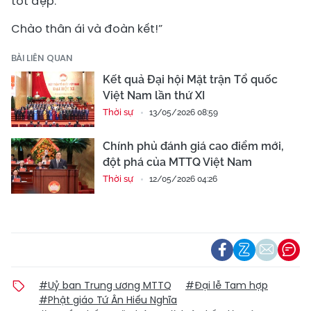
tốt đẹp.
Chào thân ái và đoàn kết!”
BÀI LIÊN QUAN
Kết quả Đại hội Mặt trận Tổ quốc
Việt Nam lần thứ XI
Thời sự
13/05/2026 08:59
Chính phủ đánh giá cao điểm mới,
đột phá của MTTQ Việt Nam
Thời sự
12/05/2026 04:26
#Uỷ ban Trung ương MTTQ
#Đại lễ Tam hợp
#Phật giáo Tứ Ân Hiếu Nghĩa