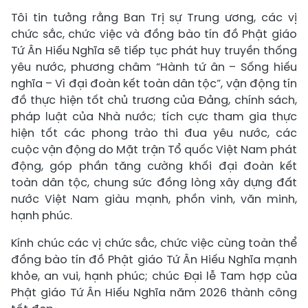
Tôi tin tưởng rằng Ban Trị sự Trung ương, các vị
chức sắc, chức việc và đồng bào tín đồ Phật giáo
Tứ Ân Hiếu Nghĩa sẽ tiếp tục phát huy truyền thống
yêu nước, phương châm “Hành tứ ân – Sống hiếu
nghĩa – Vì đại đoàn kết toàn dân tộc”, vận động tín
đồ thực hiện tốt chủ trương của Đảng, chính sách,
pháp luật của Nhà nước; tích cực tham gia thực
hiện tốt các phong trào thi đua yêu nước, các
cuộc vận động do Mặt trận Tổ quốc Việt Nam phát
động, góp phần tăng cường khối đại đoàn kết
toàn dân tộc, chung sức đồng lòng xây dựng đất
nước Việt Nam giàu mạnh, phồn vinh, văn minh,
hạnh phúc.
Kính chúc các vị chức sắc, chức việc cùng toàn thể
đồng bào tín đồ Phật giáo Tứ Ân Hiếu Nghĩa mạnh
khỏe, an vui, hạnh phúc; chúc Đại lễ Tam hợp của
Phật giáo Tứ Ân Hiếu Nghĩa năm 2026 thành công