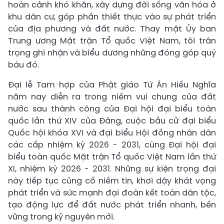
hoàn cảnh khó khăn, xây dựng đời sống văn hóa ở
khu dân cư, góp phần thiết thực vào sự phát triển
của địa phương và đất nước. Thay mặt Ủy ban
Trung ương Mặt trận Tổ quốc Việt Nam, tôi trân
trọng ghi nhận và biểu dương những đóng góp quý
báu đó.
Đại lễ Tam hợp của Phật giáo Tứ Ân Hiếu Nghĩa
năm nay diễn ra trong niềm vui chung của đất
nước sau thành công của Đại hội đại biểu toàn
quốc lần thứ XIV của Đảng, cuộc bầu cử đại biểu
Quốc hội khóa XVI và đại biểu Hội đồng nhân dân
các cấp nhiệm kỳ 2026 - 2031, cùng Đại hội đại
biểu toàn quốc Mặt trận Tổ quốc Việt Nam lần thứ
XI, nhiệm kỳ 2026 - 2031. Những sự kiện trọng đại
này tiếp tục củng cố niềm tin, khơi dậy khát vọng
phát triển và sức mạnh đại đoàn kết toàn dân tộc,
tạo động lực để đất nước phát triển nhanh, bền
vững trong kỷ nguyên mới.