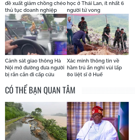
đề xuất giảm chồng chéo
học ở Thái Lan, ít nhất 6
thủ tục doanh nghiệp
người tử vong
Cảnh sát giao thông Hà
Xác minh thông tin về
Nội mở đường đưa người
hầm trú ẩn nghi vùi lấp
bị rắn cắn đi cấp cứu
80 liệt sĩ ở Huế
CÓ THỂ BẠN QUAN TÂM