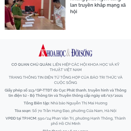
lan truyền khắp mạng xã
hội
CƠ QUAN CHỦ QUẢN:
LIÊN HIỆP CÁC HỘI KHOA HỌC VÀ KỸ
THUẬT VIỆT NAM
TRANG THÔNG TIN ĐIỆN TỬ TỔNG HỢP CỦA BÁO TRI THỨC VÀ
CUỘC SỐNG
Giấy phép số 113/GP-TTĐT do Cục Phát thanh, truyền hình và Thông
tin điện tử - Bộ Thông tin và Truyền thông cấp ngày 08/07/2021
Tổng Biên tập:
Nhà báo Nguyễn Thị Mai Hương
Tòa soạn:
Số 70 Trần Hưng Đạo, phường Cửa Nam, Hà Nội
VPĐD tại TP.HCM:
590/24 Phan Văn Trị, phường Hạnh Thông, Thành
phố Hồ Chí Minh