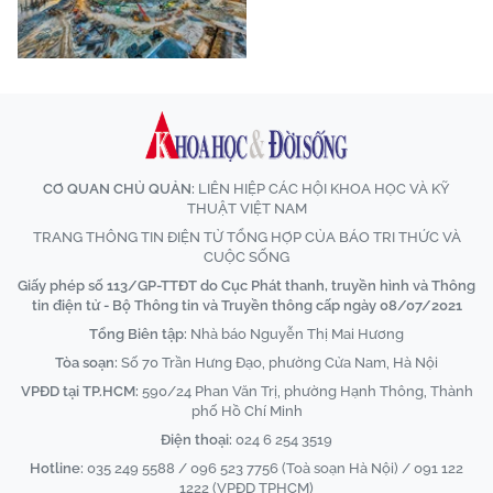
CƠ QUAN CHỦ QUẢN:
LIÊN HIỆP CÁC HỘI KHOA HỌC VÀ KỸ
THUẬT VIỆT NAM
TRANG THÔNG TIN ĐIỆN TỬ TỔNG HỢP CỦA BÁO TRI THỨC VÀ
CUỘC SỐNG
Giấy phép số 113/GP-TTĐT do Cục Phát thanh, truyền hình và Thông
tin điện tử - Bộ Thông tin và Truyền thông cấp ngày 08/07/2021
Tổng Biên tập:
Nhà báo Nguyễn Thị Mai Hương
Tòa soạn:
Số 70 Trần Hưng Đạo, phường Cửa Nam, Hà Nội
VPĐD tại TP.HCM:
590/24 Phan Văn Trị, phường Hạnh Thông, Thành
phố Hồ Chí Minh
Điện thoại:
024 6 254 3519
Hotline:
035 249 5588 / 096 523 7756 (Toà soạn Hà Nội) / 091 122
1222 (VPĐD TPHCM)