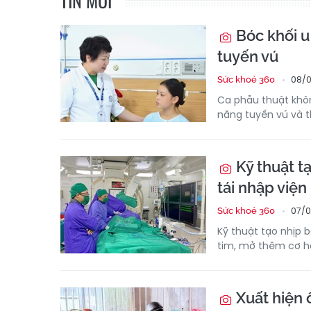
TIN MỚI
Bóc khối u 
tuyến vú
08/0
Sức khoẻ 360
Ca phẫu thuật khôn
năng tuyến vú và t
Kỹ thuật tạ
tái nhập viện
07/0
Sức khoẻ 360
Kỹ thuật tạo nhịp b
tim, mở thêm cơ hội
Xuất hiện ổ