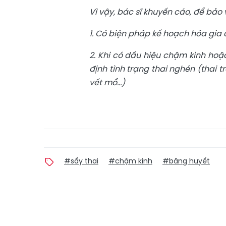
Vì vậy, bác sĩ khuyến cáo, để bảo 
1. Có biện pháp kế hoạch hóa gia 
2. Khi có dấu hiệu chậm kinh hoặc
định tình trạng thai nghén (thai tr
vết mổ...)
#sẩy thai
#chậm kinh
#băng huyết