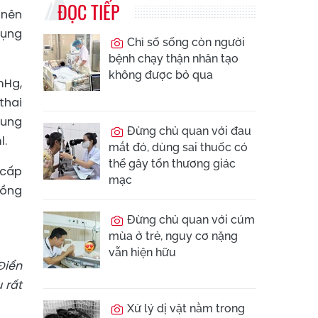
ĐỌC TIẾP
 nên
bụng
Chỉ số sống còn người
bệnh chạy thận nhân tạo
không được bỏ qua
mHg,
thai
cung
Đừng chủ quan với đau
l.
mắt đỏ, dùng sai thuốc có
thể gây tổn thương giác
 cấp
mạc
hồng
Đừng chủ quan với cúm
mùa ở trẻ, nguy cơ nặng
vẫn hiện hữu
Điển
 rất
Xử lý dị vật nằm trong