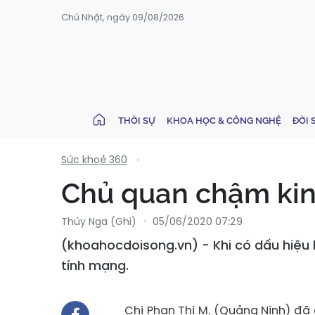
Chủ Nhật, ngày 09/08/2026
THỜI SỰ
KHOA HỌC & CÔNG NGHỆ
ĐỜI 
Sức khoẻ 360
Chủ quan chậm kinh
Thúy Nga (ghi)
05/06/2020 07:29
(khoahocdoisong.vn) - Khi có dấu hiệu 
tính mạng.
Chị Phan Thị M. (Quảng Ninh) đã