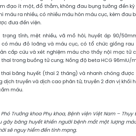
âm đạo ít một, đổ thẫm, không đau bụng tưởng đến kỳ
 khi máu ra nhiều, có nhiều máu hòn máu cục, kèm đau 
ợc đưa đến viện.
h trạng tỉnh, mệt nhiều, vã mồ hôi, huyết áp 90/50m
ó máu đỏ loãng và máu cục, có tổ chức giống rau 
 sản cấp cứu và xét nghiệm máu cho thấy nội mạc tử 
 thai trong buồng tử cung; Nồng độ beta HCG 96mIU/m
thai băng huyết (thai 2 tháng) và nhanh chóng được
 dịch truyền và dịch cao phân tử, truyền 2 đơn vị khối 
 cầm máu.
Phó Trưởng khoa Phụ khoa, Bệnh viện Việt Nam – Thụy 
lưu gây băng huyết khiến người bệnh mất một lượng máu
hời sẽ nguy hiểm đến tính mạng.