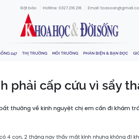
Đặt báo
Hotline: 0327.216.216
Email: toasoan@gmail.c
SỐNG 247
THỊ TRƯỜNG
MÔI TRƯỜNG
PHẢN BIỆN & BẠN ĐỌC
GI
 phải cấp cứu vì sẩy th
bất thường về kinh nguyệt chị em cần đi khám tr
 có 4 con, 2 tháng nay thấy mất kinh nhưng không đi k