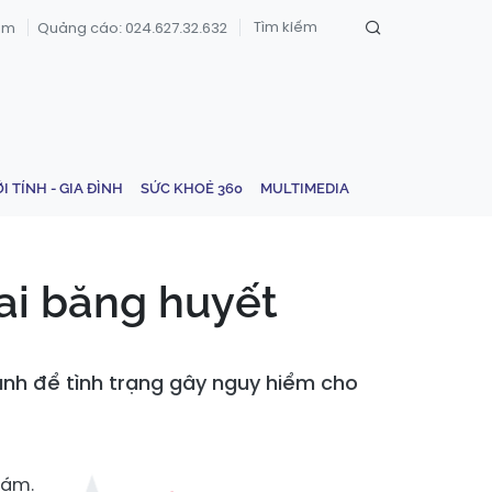
om
Quảng cáo: 024.627.32.632
ỚI TÍNH - GIA ĐÌNH
SỨC KHOẺ 360
MULTIMEDIA
ai băng huyết
ánh để tình trạng gây nguy hiểm cho
hám.