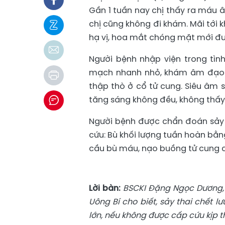
Gần 1 tuần nay chị thấy ra máu 
chị cũng không đi khám. Mãi tới
hạ vị, hoa mắt chóng mặt mới đư
Người bệnh nhập viện trong tìn
mạch nhanh nhỏ, khám âm đạo c
thập thò ở cổ tử cung. Siêu âm
tăng sáng không đều, không thấy
Người bệnh được chẩn đoán sảy 
cứu: Bù khối lượng tuần hoàn bằng
cầu bù máu, nạo buồng tử cung
Lời bàn:
BSCKI Đặng Ngọc Dương, 
Uông Bí cho biết, sảy thai chết 
lớn, nếu không được cấp cứu kịp t