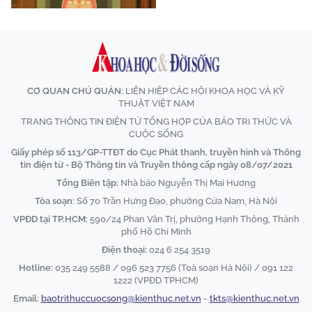
CƠ QUAN CHỦ QUẢN:
LIÊN HIỆP CÁC HỘI KHOA HỌC VÀ KỸ
THUẬT VIỆT NAM
TRANG THÔNG TIN ĐIỆN TỬ TỔNG HỢP CỦA BÁO TRI THỨC VÀ
CUỘC SỐNG
Giấy phép số 113/GP-TTĐT do Cục Phát thanh, truyền hình và Thông
tin điện tử - Bộ Thông tin và Truyền thông cấp ngày 08/07/2021
Tổng Biên tập:
Nhà báo Nguyễn Thị Mai Hương
Tòa soạn:
Số 70 Trần Hưng Đạo, phường Cửa Nam, Hà Nội
VPĐD tại TP.HCM:
590/24 Phan Văn Trị, phường Hạnh Thông, Thành
phố Hồ Chí Minh
Điện thoại:
024 6 254 3519
Hotline:
035 249 5588 / 096 523 7756 (Toà soạn Hà Nội) / 091 122
1222 (VPĐD TPHCM)
Email:
baotrithuccuocsong@kienthuc.net.vn
-
tkts@kienthuc.net.vn