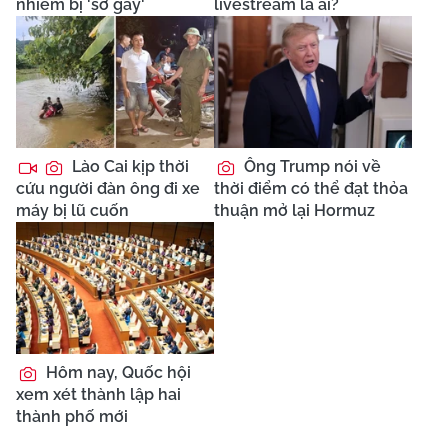
nhiễm bị 'sờ gáy'
livestream là ai?
Lào Cai kịp thời
Ông Trump nói về
cứu người đàn ông đi xe
thời điểm có thể đạt thỏa
máy bị lũ cuốn
thuận mở lại Hormuz
Hôm nay, Quốc hội
xem xét thành lập hai
thành phố mới