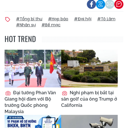
#Tổng bí thư
#Họp báo
#Đại hội
#Tô Lâm
#Nhân sự
#Bế mạc
HOT TREND
Đại tướng Phan Văn
Nghi phạm bị bắt tại
Giang hội đàm với Bộ
sân golf của ông Trump ở
trưởng Quốc phòng
California
Malaysia