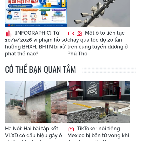
[INFOGRAPHIC] Từ
Một ô tô liên tục
10/9/2026 vi phạm hồ sơ
chạy quá tốc độ 20 lần
hưởng BHXH, BHTN bị xử
trên cùng tuyến đường ở
phạt thế nào?
Phú Thọ
CÓ THỂ BẠN QUAN TÂM
Hà Nội: Hai bãi tập kết
TikToker nổi tiếng
VLXD có dấu hiệu gây ô
Mexico bị bắn tử vong khi