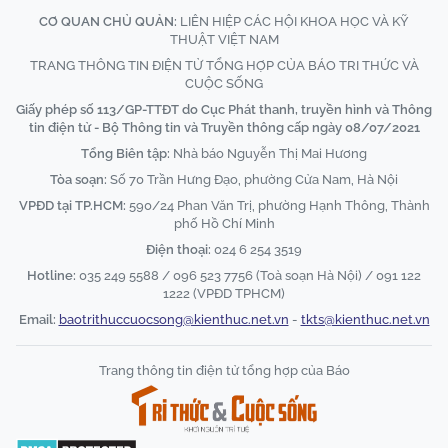
CƠ QUAN CHỦ QUẢN:
LIÊN HIỆP CÁC HỘI KHOA HỌC VÀ KỸ
THUẬT VIỆT NAM
TRANG THÔNG TIN ĐIỆN TỬ TỔNG HỢP CỦA BÁO TRI THỨC VÀ
CUỘC SỐNG
Giấy phép số 113/GP-TTĐT do Cục Phát thanh, truyền hình và Thông
tin điện tử - Bộ Thông tin và Truyền thông cấp ngày 08/07/2021
Tổng Biên tập:
Nhà báo Nguyễn Thị Mai Hương
Tòa soạn:
Số 70 Trần Hưng Đạo, phường Cửa Nam, Hà Nội
VPĐD tại TP.HCM:
590/24 Phan Văn Trị, phường Hạnh Thông, Thành
phố Hồ Chí Minh
Điện thoại:
024 6 254 3519
Hotline:
035 249 5588 / 096 523 7756 (Toà soạn Hà Nội) / 091 122
1222 (VPĐD TPHCM)
Email:
baotrithuccuocsong@kienthuc.net.vn
-
tkts@kienthuc.net.vn
Trang thông tin điện tử tổng hợp của Báo