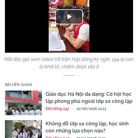
Play
Video
Mời độc giả xem video Vỡ trận hợp đồng kỳ nghỉ: 194 bị can
bị khởi tố, chiếm đoạt 180 tỉ
BÀI LIÊN QUAN
Giáo dục Hà Nội đa dạng: Cơ hội học
tập phong phú ngoài lớp 10 công lập
Đời sống 247
22/06/2026 10:23
Không đỗ lớp 10 công lập, học sinh
còn những lựa chọn nào?