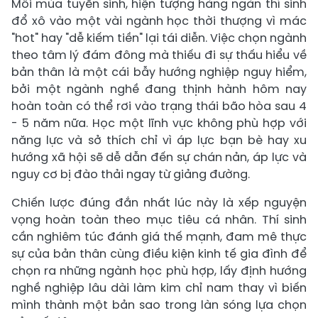
Mỗi mùa tuyển sinh, hiện tượng hàng ngàn thí sinh
đổ xô vào một vài ngành học thời thượng vì mác
"hot" hay "dễ kiếm tiền" lại tái diễn. Việc chọn ngành
theo tâm lý đám đông mà thiếu đi sự thấu hiểu về
bản thân là một cái bẫy hướng nghiệp nguy hiểm,
bởi một ngành nghề đang thịnh hành hôm nay
hoàn toàn có thể rơi vào trạng thái bão hòa sau 4
- 5 năm nữa. Học một lĩnh vực không phù hợp với
năng lực và sở thích chỉ vì áp lực bạn bè hay xu
hướng xã hội sẽ dễ dẫn đến sự chán nản, áp lực và
nguy cơ bị đào thải ngay từ giảng đường.
Chiến lược đúng đắn nhất lúc này là xếp nguyện
vọng hoàn toàn theo mục tiêu cá nhân. Thí sinh
cần nghiêm túc đánh giá thế mạnh, đam mê thực
sự của bản thân cùng điều kiện kinh tế gia đình để
chọn ra những ngành học phù hợp, lấy định hướng
nghề nghiệp lâu dài làm kim chỉ nam thay vì biến
mình thành một bản sao trong làn sóng lựa chọn