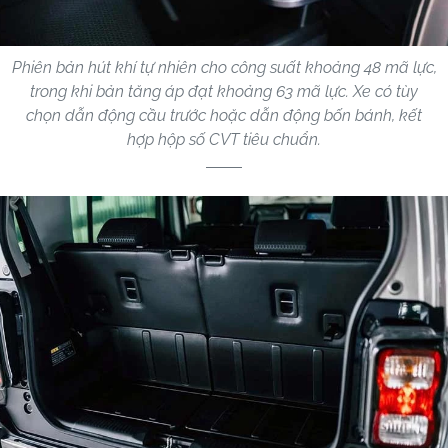
Phiên bản hút khí tự nhiên cho công suất khoảng 48 mã lực,
trong khi bản tăng áp đạt khoảng 63 mã lực. Xe có tùy
chọn dẫn động cầu trước hoặc dẫn động bốn bánh, kết
hợp hộp số CVT tiêu chuẩn.