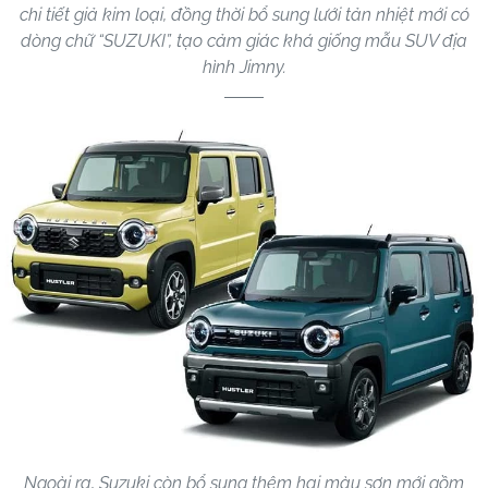
chi tiết giả kim loại, đồng thời bổ sung lưới tản nhiệt mới có
dòng chữ “SUZUKI”, tạo cảm giác khá giống mẫu SUV địa
hình Jimny.
Ngoài ra, Suzuki còn bổ sung thêm hai màu sơn mới gồm