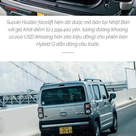
Suzuki Hustler facelift hiện đã được mở bán tại Nhật Bản
với giá khởi điểm từ 1.599.400 yên, tương đương khoảng
10.000 USD (khoảng hơn 260 triệu đồng) cho phiên bản
Hybrid G dẫn động cầu trước.