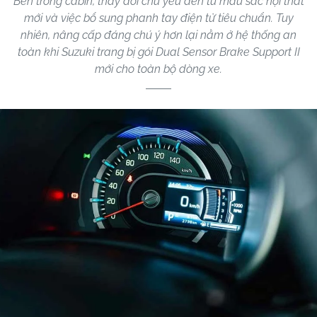
Bên trong cabin, thay đổi chủ yếu đến từ màu sắc nội thất
mới và việc bổ sung phanh tay điện tử tiêu chuẩn. Tuy
nhiên, nâng cấp đáng chú ý hơn lại nằm ở hệ thống an
toàn khi Suzuki trang bị gói Dual Sensor Brake Support II
mới cho toàn bộ dòng xe.