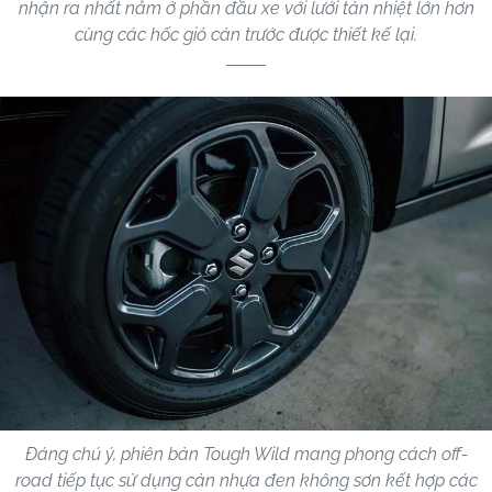
nhận ra nhất nằm ở phần đầu xe với lưới tản nhiệt lớn hơn
cùng các hốc gió cản trước được thiết kế lại.
Đáng chú ý, phiên bản Tough Wild mang phong cách off-
road tiếp tục sử dụng cản nhựa đen không sơn kết hợp các