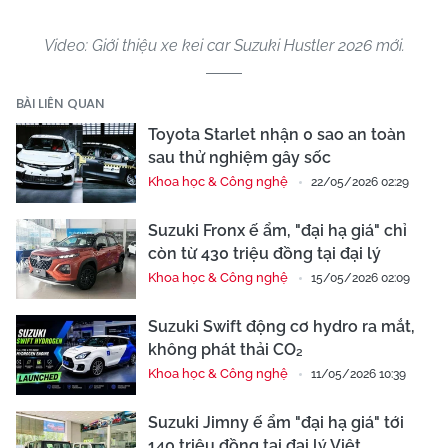
Video: Giới thiệu xe kei car Suzuki Hustler 2026 mới.
BÀI LIÊN QUAN
Toyota Starlet nhận 0 sao an toàn
sau thử nghiệm gây sốc
Khoa học & Công nghệ
22/05/2026 02:29
Suzuki Fronx ế ẩm, "đại hạ giá" chỉ
còn từ 430 triệu đồng tại đại lý
Khoa học & Công nghệ
15/05/2026 02:09
Suzuki Swift động cơ hydro ra mắt,
không phát thải CO₂
Khoa học & Công nghệ
11/05/2026 10:39
Suzuki Jimny ế ẩm "đại hạ giá" tới
140 triệu đồng tại đại lý Việt