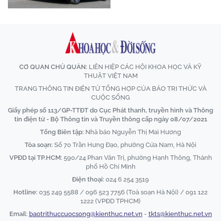
CƠ QUAN CHỦ QUẢN:
LIÊN HIỆP CÁC HỘI KHOA HỌC VÀ KỸ
THUẬT VIỆT NAM
TRANG THÔNG TIN ĐIỆN TỬ TỔNG HỢP CỦA BÁO TRI THỨC VÀ
CUỘC SỐNG
Giấy phép số 113/GP-TTĐT do Cục Phát thanh, truyền hình và Thông
tin điện tử - Bộ Thông tin và Truyền thông cấp ngày 08/07/2021
Tổng Biên tập:
Nhà báo Nguyễn Thị Mai Hương
Tòa soạn:
Số 70 Trần Hưng Đạo, phường Cửa Nam, Hà Nội
VPĐD tại TP.HCM:
590/24 Phan Văn Trị, phường Hạnh Thông, Thành
phố Hồ Chí Minh
Điện thoại:
024 6 254 3519
Hotline:
035 249 5588 / 096 523 7756 (Toà soạn Hà Nội) / 091 122
1222 (VPĐD TPHCM)
Email:
baotrithuccuocsong@kienthuc.net.vn
-
tkts@kienthuc.net.vn