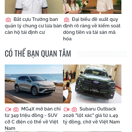
Bắt cựu Trưởng ban
Đại biểu đề xuất quy
quản lý chung cư lừa bán
định rõ ràng về kiểm soát
căn hộ tái định cư
dòng tiền và tài sản mã
hóa
CÓ THỂ BẠN QUAN TÂM
MG4X mở bán chỉ
Subaru Outback
từ 349 triệu đồng - SUV
2026 "lột xác" giá từ 1,49
cỡ C điện có thể về Việt
tỷ đồng, chờ về Việt Nam
Nam