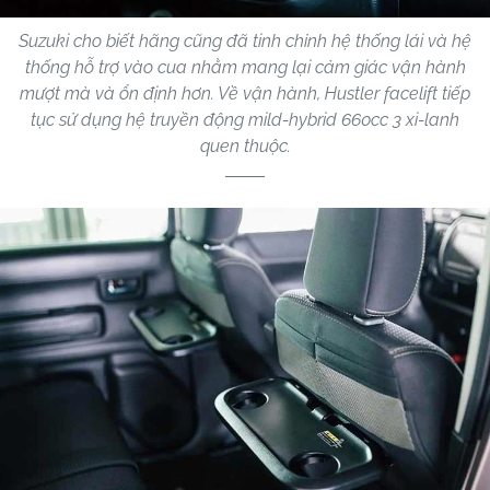
Suzuki cho biết hãng cũng đã tinh chỉnh hệ thống lái và hệ
thống hỗ trợ vào cua nhằm mang lại cảm giác vận hành
mượt mà và ổn định hơn. Về vận hành, Hustler facelift tiếp
tục sử dụng hệ truyền động mild-hybrid 660cc 3 xi-lanh
quen thuộc.