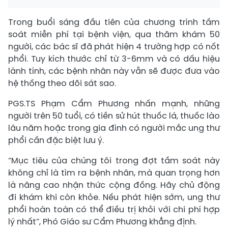
Trong buổi sáng đầu tiên của chương trình tầm
soát miễn phí tại bệnh viện, qua thăm khám 50
người, các bác sĩ đã phát hiện 4 trường hợp có nốt
phổi. Tuy kích thước chỉ từ 3-6mm và có dấu hiệu
lành tính, các bệnh nhân này vẫn sẽ được đưa vào
hệ thống theo dõi sát sao.
PGS.TS Phạm Cẩm Phương nhấn mạnh, những
người trên 50 tuổi, có tiền sử hút thuốc lá, thuốc lào
lâu năm hoặc trong gia đình có người mắc ung thư
phổi cần đặc biệt lưu ý.
“Mục tiêu của chúng tôi trong đợt tầm soát này
không chỉ là tìm ra bệnh nhân, mà quan trọng hơn
là nâng cao nhận thức cộng đồng. Hãy chủ động
đi khám khi còn khỏe. Nếu phát hiện sớm, ung thư
phổi hoàn toàn có thể điều trị khỏi với chi phí hợp
lý nhất”, Phó Giáo sư Cẩm Phương khẳng định.