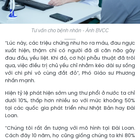
Tư vấn cho bệnh nhân - Ảnh BVCC
“Lúc này, các triệu chứng như ho ra máu, đau ngực
xuất hiện, thậm chí có người đã di căn não gây
đau đầu, yếu liệt. Khi đó, cơ hội phẫu thuật đã trôi
qua, việc điều trị chủ yếu chỉ nhằm kéo dài sự sống
với chi phí vô cùng đắt đỏ”, Phó Giáo sư Phương
nhấn mạnh.
Hiện tỷ lệ phát hiện sớm ung thư phổi ở nước ta chỉ
dưới 10%, thấp hơn nhiều so với mức khoảng 50%
tại các quốc gia phát triển như Nhật Bản hay Đài
Loan.
“Chúng tôi rất ấn tượng với mô hình tại Đài Loan.
Cách đây 10 năm, họ cũng giống chúng ta khi 80%