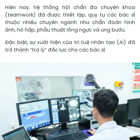
Hiện nay, hệ thống hội chẩn đa chuyên khoa
(teamwork) đã được thiết lập, quy tụ các bác sĩ
thuộc nhiều chuyên ngành như chẩn đoán hình
ảnh, hô hấp, phẫu thuật lồng ngực và ung bướu.
Đặc biệt, sự xuất hiện của trí tuệ nhân tạo (AI) đã
trở thành “trợ lý” đắc lực cho các bác sĩ.