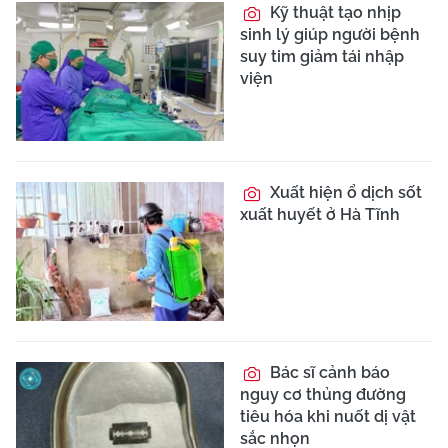
Kỹ thuật tạo nhịp
sinh lý giúp người bệnh
suy tim giảm tái nhập
viện
Xuất hiện ổ dịch sốt
xuất huyết ở Hà Tĩnh
Bác sĩ cảnh báo
nguy cơ thủng đường
tiêu hóa khi nuốt dị vật
sắc nhọn