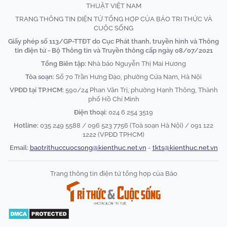
THUẬT VIỆT NAM
TRANG THÔNG TIN ĐIỆN TỬ TỔNG HỢP CỦA BÁO TRI THỨC VÀ
CUỘC SỐNG
Giấy phép số 113/GP-TTĐT do Cục Phát thanh, truyền hình và Thông
tin điện tử - Bộ Thông tin và Truyền thông cấp ngày 08/07/2021
Tổng Biên tập:
Nhà báo Nguyễn Thị Mai Hương
Tòa soạn:
Số 70 Trần Hưng Đạo, phường Cửa Nam, Hà Nội
VPĐD tại TP.HCM:
590/24 Phan Văn Trị, phường Hạnh Thông, Thành
phố Hồ Chí Minh
Điện thoại:
024 6 254 3519
Hotline:
035 249 5588 / 096 523 7756 (Toà soạn Hà Nội) / 091 122
1222 (VPĐD TPHCM)
Email:
baotrithuccuocsong@kienthuc.net.vn
-
tkts@kienthuc.net.vn
Trang thông tin điện tử tổng hợp của Báo