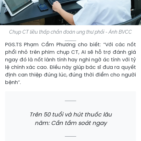
Chụp CT liều thấp chẩn đoán ung thư phổi - Ảnh BVCC
PGS.TS Phạm Cẩm Phương cho biết: “Với các nốt
phổi nhỏ trên phim chụp CT, AI sẽ hỗ trợ đánh giá
ngay đó là nốt lành tính hay nghi ngờ ác tính với tỷ
lệ chính xác cao. Điều này giúp bác sĩ đưa ra quyết
định can thiệp đúng lúc, đúng thời điểm cho người
bệnh”.
Trên 50 tuổi và hút thuốc lâu
năm: Cần tầm soát ngay