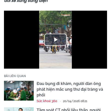
đổi xe xăng sang điện
Play
Video
BÀI LIÊN QUAN
Đau bụng đi khám, người đàn ông
phát hiện mắc ung thư đại tràng và
phổi
Sức khoẻ 360
20/04/2026 08:21
Tầm soát CT phổi liều thấp, người