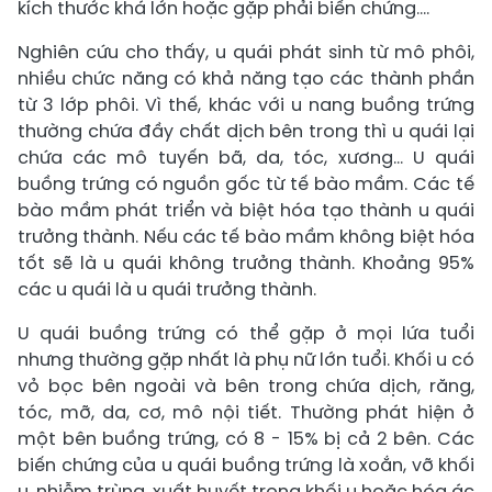
kích thước khá lớn hoặc gặp phải biến chứng….
Nghiên cứu cho thấy, u quái phát sinh từ mô phôi,
nhiều chức năng có khả năng tạo các thành phần
từ 3 lớp phôi. Vì thế, khác với u nang buồng trứng
thường chứa đầy chất dịch bên trong thì u quái lại
chứa các mô tuyến bã, da, tóc, xương… U quái
buồng trứng có nguồn gốc từ tế bào mầm. Các tế
bào mầm phát triển và biệt hóa tạo thành u quái
trưởng thành. Nếu các tế bào mầm không biệt hóa
tốt sẽ là u quái không trưởng thành. Khoảng 95%
các u quái là u quái trưởng thành.
U quái buồng trứng có thể gặp ở mọi lứa tuổi
nhưng thường gặp nhất là phụ nữ lớn tuổi. Khối u có
vỏ bọc bên ngoài và bên trong chứa dịch, răng,
tóc, mỡ, da, cơ, mô nội tiết. Thường phát hiện ở
một bên buồng trứng, có 8 - 15% bị cả 2 bên. Các
biến chứng của u quái buồng trứng là xoắn, vỡ khối
u, nhiễm trùng, xuất huyết trong khối u hoặc hóa ác