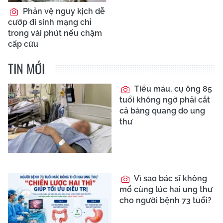
Phản vệ nguy kịch dễ
cướp đi sinh mạng chỉ
trong vài phút nếu chậm
cấp cứu
TIN MỚI
Tiểu máu, cụ ông 85
tuổi không ngờ phải cắt
cả bàng quang do ung
thư
Vì sao bác sĩ không
mổ cùng lúc hai ung thư
cho người bệnh 73 tuổi?