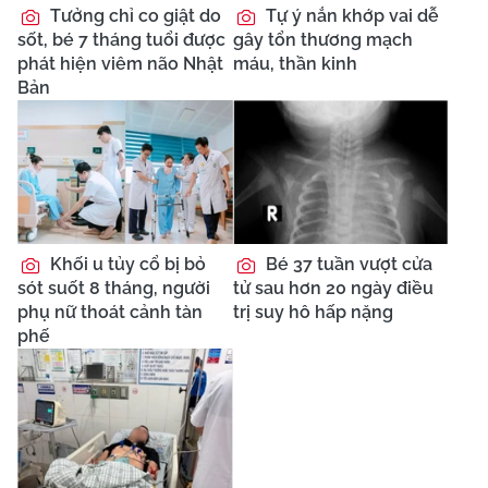
Tưởng chỉ co giật do
Tự ý nắn khớp vai dễ
sốt, bé 7 tháng tuổi được
gây tổn thương mạch
phát hiện viêm não Nhật
máu, thần kinh
Bản
Khối u tủy cổ bị bỏ
Bé 37 tuần vượt cửa
sót suốt 8 tháng, người
tử sau hơn 20 ngày điều
phụ nữ thoát cảnh tàn
trị suy hô hấp nặng
phế