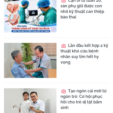
Cạn ối từ tuần 20,
sản phụ giữ được con
nhờ kỹ thuật can thiệp
bào thai
Lần đầu kết hợp 2 kỹ
thuật khó cứu bệnh
nhân suy tim hết hy
vọng
Tạo ngón cái mới từ
ngón trỏ: Cơ hội phục
hồi cho trẻ dị tật bẩm
sinh