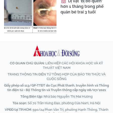
Dị vật 'bị bỏ quên'
hơn 1 tháng trong phế
quản bé trai 3 tuổi
CƠ QUAN CHỦ QUẢN:
LIÊN HIỆP CÁC HỘI KHOA HỌC VÀ KỸ
THUẬT VIỆT NAM
TRANG THÔNG TIN ĐIỆN TỬ TỔNG HỢP CỦA BÁO TRI THỨC VÀ
CUỘC SỐNG
Giấy phép số 113/GP-TTĐT do Cục Phát thanh, truyền hình và Thông
tin điện tử - Bộ Thông tin và Truyền thông cấp ngày 08/07/2021
Tổng Biên tập:
Nhà báo Nguyễn Thị Mai Hương
Tòa soạn:
Số 70 Trần Hưng Đạo, phường Cửa Nam, Hà Nội
VPĐD tại TP.HCM:
590/24 Phan Văn Trị, phường Hạnh Thông, Thành