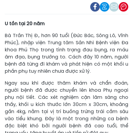
U tồn tại 20 năm
Bà
Trần Thị Đ., hơn 90 tuổi (Đức Bác, Sông Lô, Vĩnh
Phúc), nhập viện Trung tâm Sản Nhi Bệnh viện Đa
khoa Phú Thọ trong tình trạng đau bụng, ra máu
âm đạo, bụng trướng to. Cách đây 10 năm, người
bệnh đã từng đi khám và phát hiện có một khối u
phần phụ tuy nhiên chưa được xử lý.
Ngay sau khi được thăm khám và chẩn đoán,
người bệnh đã được chuyển lên khoa Phụ ngoại
phụ nội tiết. Các xét nghiệm cận lâm sàng cho
thấy, khối u kích thước lớn 30cm x 30cm, khoảng
gần 4kg, nằm tại vị trí buồng trứng trái cắm sâu
vào tiểu khung. Đây là một trong những ca bệnh
đặc biệt khó bởi người bệnh đã cao tuổi, thể
trạng yếu, tăng huyết áp và tiền sử đột quỵ.