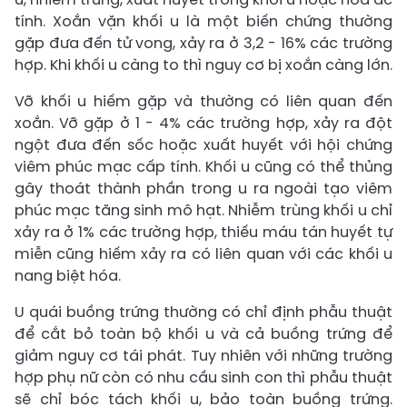
tính. Xoắn vặn khối u là một biến chứng thường
gặp đưa đến tử vong, xảy ra ở 3,2 - 16% các trường
hợp. Khi khối u càng to thì nguy cơ bị xoắn càng lớn.
Vỡ khối u hiếm gặp và thường có liên quan đến
xoắn. Vỡ gặp ở 1 - 4% các trường hợp, xảy ra đột
ngột đưa đến sốc hoặc xuất huyết với hội chứng
viêm phúc mạc cấp tính. Khối u cũng có thể thủng
gây thoát thành phần trong u ra ngoài tạo viêm
phúc mạc tăng sinh mô hạt. Nhiễm trùng khối u chỉ
xảy ra ở 1% các trường hợp, thiếu máu tán huyết tự
miễn cũng hiếm xảy ra có liên quan với các khối u
nang biệt hóa.
U quái buồng trứng thường có chỉ định phẫu thuật
để cắt bỏ toàn bộ khối u và cả buồng trứng để
giảm nguy cơ tái phát. Tuy nhiên với những trường
hợp phụ nữ còn có nhu cầu sinh con thì phẫu thuật
sẽ chỉ bóc tách khối u, bảo toàn buồng trứng.