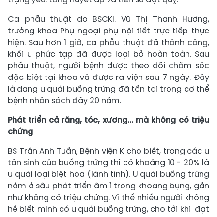
Ca phẫu thuật do BSCKI. Vũ Thị Thanh Hương,
trưởng khoa Phụ ngoại phụ nội tiết trực tiếp thực
hiện. Sau hơn 1 giờ, ca phẫu thuật đã thành công,
khối u phức tạp đã được loại bỏ hoàn toàn. Sau
phẫu thuật, người bệnh được theo dõi chăm sóc
đặc biệt tại khoa và được ra viện sau 7 ngày. Đây
là dạng u quái buồng trứng đã tồn tại trong cơ thể
bệnh nhân sách đây 20 năm.
Phát triển cả răng, tóc, xương... mà không có triệu
chứng
BS Trần Anh Tuấn, Bệnh viện K cho biết, trong các u
tân sinh của buồng trứng thì có khoảng 10 - 20% là
u quái loại biệt hóa (lành tính). U quái buồng trứng
nằm ở sâu phát triển âm ỉ trong khoang bụng, gần
như không có triệu chứng. Vì thế nhiều người không
hề biết mình có u quái buồng trứng, cho tới khi đạt