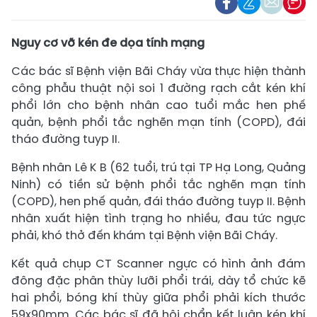
Nguy cơ vỡ kén đe dọa tính mạng
Các bác sĩ Bệnh viện Bãi Cháy vừa thực hiện thành
công phẫu thuật nội soi 1 đường rạch cắt kén khí
phổi lớn cho bệnh nhân cao tuổi mắc hen phế
quản, bệnh phổi tắc nghẽn mạn tính (COPD), đái
tháo đường tuyp II.
Bệnh nhân Lê K B (62 tuổi, trú tại TP Hạ Long, Quảng
Ninh) có tiền sử bệnh phổi tắc nghẽn mạn tính
(COPD), hen phế quản, đái tháo đường tuyp II. Bệnh
nhân xuất hiện tình trạng ho nhiều, đau tức ngực
phải, khó thở đến khám tại Bệnh viện Bãi Cháy.
Kết quả chụp CT Scanner ngực có hình ảnh đám
đông đặc phân thùy lưỡi phổi trái, dày tổ chức kẽ
hai phổi, bóng khí thùy giữa phổi phải kích thước
59x90mm. Các bác sĩ đã hội chẩn kết luận kén khí