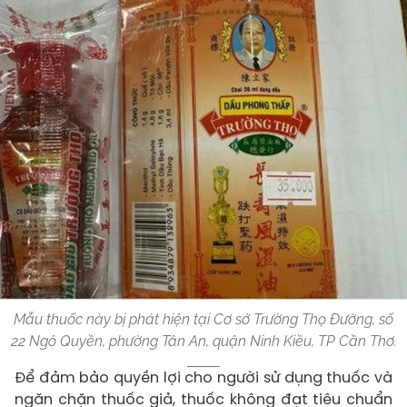
Mẫu thuốc này bị phát hiện tại Cơ sở Trường Thọ Đường, số
22 Ngô Quyền, phường Tân An, quận Ninh Kiều, TP Cần Thơ.
Để đảm bảo quyền lợi cho người sử dụng thuốc và
ngăn chặn thuốc giả, thuốc không đạt tiêu chuẩn