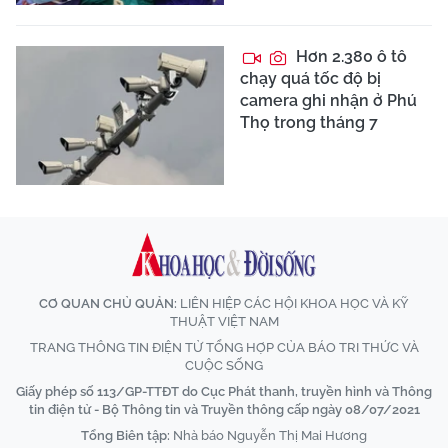
Hơn 2.380 ô tô
chạy quá tốc độ bị
camera ghi nhận ở Phú
Thọ trong tháng 7
CƠ QUAN CHỦ QUẢN:
LIÊN HIỆP CÁC HỘI KHOA HỌC VÀ KỸ
THUẬT VIỆT NAM
TRANG THÔNG TIN ĐIỆN TỬ TỔNG HỢP CỦA BÁO TRI THỨC VÀ
CUỘC SỐNG
Giấy phép số 113/GP-TTĐT do Cục Phát thanh, truyền hình và Thông
tin điện tử - Bộ Thông tin và Truyền thông cấp ngày 08/07/2021
Tổng Biên tập:
Nhà báo Nguyễn Thị Mai Hương