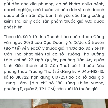
gửi đến các địa phương, cơ sở khám chữa bệnh,
doanh nghiệp, nhà thuốc và các đơn vị kinh doanh
dược phẩm trên địa bàn tỉnh yêu cầu tăng cường
kiểm tra, xử lý các sản phẩm thuốc giả vừa được
phát hiện.
Theo đó, Sở Y tế tỉnh Thanh Hóa nhận được Công
văn ngày 20/6 của Cục Quản lý Y, Dược cổ truyền
(Bộ Y tế) về việc xử lý thuốc giả. Trước đó, Sở Y tế TP
Cần Thơ phát hiện tại cơ sở Trường Thọ Đường
(địa chỉ số 22 Ngô Quyền, phường Tân An, quận
Ninh Kiều, thành phố Cần Thơ) có 1 thuốc Dầu
phong thấp Trường Thọ (số đăng ký V1045-H12-10;
số lô 010722, hạn dùng 010725) do cơ sở dầu gió
Trung Tâm (địa chỉ số 180 Tùng Thiện Vương,
phường 11, quận 8, TP HCM) sản xuất là thuốc giả.