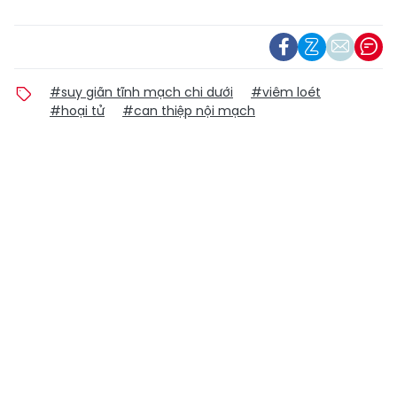
#suy giãn tĩnh mạch chi dưới
#viêm loét
#hoại tử
#can thiệp nội mạch