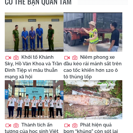
CÓ THỂ BẠN QUAN TÂM
Khởi tố Khánh
Niêm phong xe
Sky, Hồ Văn Khoa và Trần
đầu kéo rải mảnh sắt trên
Đình Tiệp vì mâu thuẫn
cao tốc khiến hơn 120 ô
mạng xã hội
tô thủng lốp
Thành tích ấn
Phát hiện quả
tượng của học sinh Việt
bom “khủng” còn sót lại