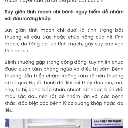
khuẩn huyết cao và có thể phải cắt cụt chi.
Suy giãn tĩnh mạch chi bệnh nguy hiểm dễ nhầm
với đau xương khớp
Suy giãn tĩnh mạch chi dưới là tình trạng bất
thường về cấu trúc hoặc chức năng của hệ tĩnh
mạch, do tăng áp lực tĩnh mạch, gây suy các van
tĩnh mạch.
Bệnh thường gặp trong cộng đồng, tuy nhiên chưa
được quan tâm phòng ngừa và điều trị sớm. Bệnh
thường tiến triển chậm, không rầm rộ nên thường
bị bỏ qua. Người bệnh đôi khi chỉ thấy đau tức, mỏi
nhẹ, tê bì, căng bắp chân, chuột rút hoặc biến đổi
màu sắc da… nên rất dễ nhầm lẫn với các bệnh
khác, đặc biệt các bệnh lý cơ xương khớp hoặc da
liễu.