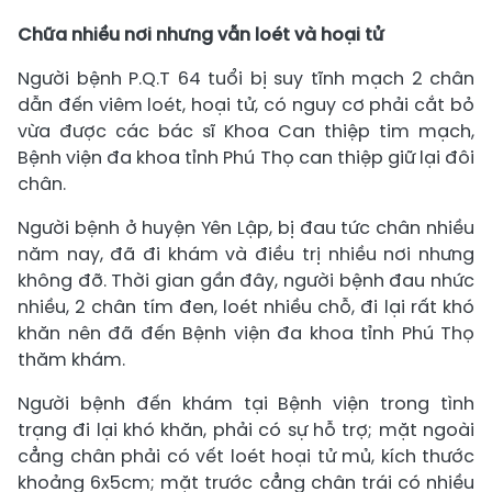
Chữa nhiều nơi nhưng vẫn loét và hoại tử
Người bệnh P.Q.T 64 tuổi bị suy tĩnh mạch 2 chân
dẫn đến viêm loét, hoại tử, có nguy cơ phải cắt bỏ
vừa được các bác sĩ Khoa Can thiệp tim mạch,
Bệnh viện đa khoa tỉnh Phú Thọ can thiệp giữ lại đôi
chân.
Người bệnh ở huyện Yên Lập, bị đau tức chân nhiều
năm nay, đã đi khám và điều trị nhiều nơi nhưng
không đỡ. Thời gian gần đây, người bệnh đau nhức
nhiều, 2 chân tím đen, loét nhiều chỗ, đi lại rất khó
khăn nên đã đến Bệnh viện đa khoa tỉnh Phú Thọ
thăm khám.
Người bệnh đến khám tại Bệnh viện trong tình
trạng đi lại khó khăn, phải có sự hỗ trợ; mặt ngoài
cẳng chân phải có vết loét hoại tử mủ, kích thước
khoảng 6x5cm; mặt trước cẳng chân trái có nhiều