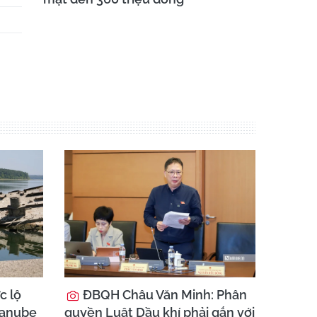
c lộ
ĐBQH Châu Văn Minh: Phân
Danube
quyền Luật Dầu khí phải gắn với