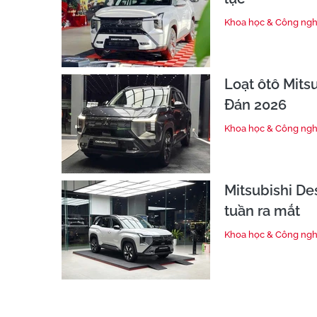
Khoa học & Công ng
Loạt ôtô Mits
Đán 2026
Khoa học & Công ng
Mitsubishi Des
tuần ra mắt
Khoa học & Công ng