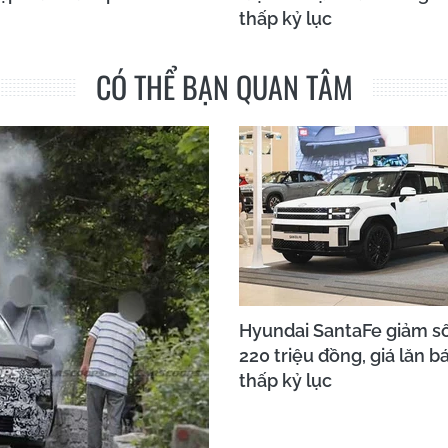
thấp kỷ lục
CÓ THỂ BẠN QUAN TÂM
Hyundai SantaFe giảm số
220 triệu đồng, giá lăn b
thấp kỷ lục