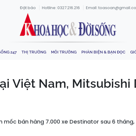
Đặt báo
Hotline: 0327.216.216
Email: toasoan@gmail.c
SỐNG 247
THỊ TRƯỜNG
MÔI TRƯỜNG
PHẢN BIỆN & BẠN ĐỌC
GI
ại Việt Nam, Mitsubishi 
n mốc bán hàng 7.000 xe Destinator sau 6 tháng,