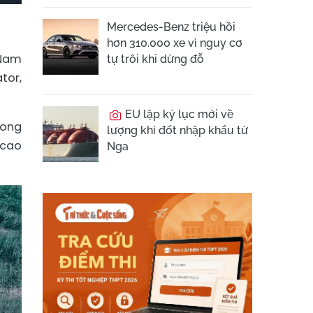
Mercedes-Benz triệu hồi
hơn 310.000 xe vì nguy cơ
 Nam
tự trôi khi dừng đỗ
tor,
EU lập kỷ lục mới về
rong
lượng khí đốt nhập khẩu từ
 cao
Nga