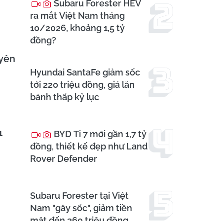
Subaru Forester HEV
ra mắt Việt Nam tháng
10/2026, khoảng 1,5 tỷ
đồng?
uyên
Hyundai SantaFe giảm sốc
tới 220 triệu đồng, giá lăn
bánh thấp kỷ lục
1
BYD Ti 7 mới gần 1,7 tỷ
đồng, thiết kế đẹp như Land
Rover Defender
Subaru Forester tại Việt
Nam "gây sốc", giảm tiền
mặt đến 360 triệu đồng