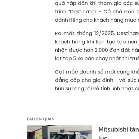
quà hấp dẫn khi tham gia các sự
trình “Destinator - Cả nhà đón 
dành riêng cho khách hàng mua x
Ra mắt tháng 12/2025, Destin
khách hàng khi liên tục tạo nên
nhận được hơn 2,000 đơn đặt hàn
lọt top 5 xe bán chạy nhất thị tr
Cột mốc doanh số mới càng khẳ
đẳng cấp cho gia đình - với sức
hữu sự rộng rãi và tính linh hoạt 
BÀI LIÊN QUAN
Mitsubishi tă
lục