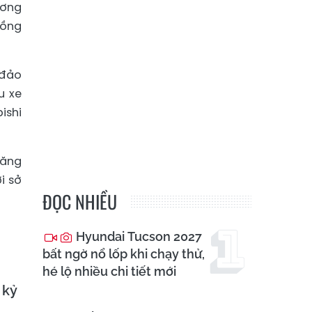
ương
đồng
 đảo
u xe
ishi
năng
i sở
ĐỌC NHIỀU
Hyundai Tucson 2027
bất ngờ nổ lốp khi chạy thử,
hé lộ nhiều chi tiết mới
 kỷ