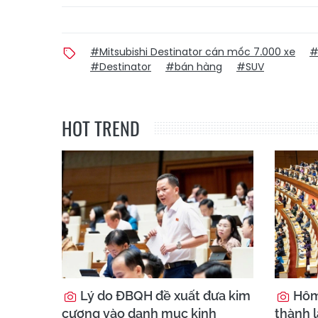
#Mitsubishi Destinator cán mốc 7.000 xe
#
#Destinator
#bán hàng
#SUV
HOT TREND
Lý do ĐBQH đề xuất đưa kim
Hôm 
cương vào danh mục kinh
thành 