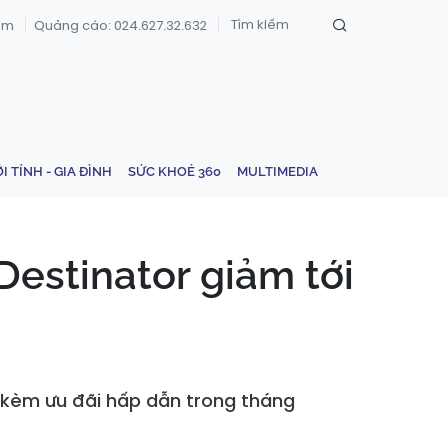
om
Quảng cáo: 024.627.32.632
ỚI TÍNH - GIA ĐÌNH
SỨC KHOẺ 360
MULTIMEDIA
Destinator giảm tới
 kèm ưu đãi hấp dẫn trong tháng