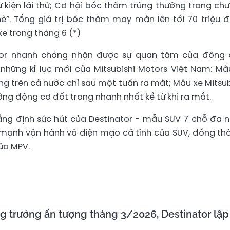
 kiện lái thử; Cơ hội bốc thăm trúng thưởng trong ch
hè”. Tổng giá trị bốc thăm may mắn lên tới 70 triệu 
e trong tháng 6 (*)
ator nhanh chóng nhận được sự quan tâm của đông
 những kỉ lục mới của Mitsubishi Motors Việt Nam: Mẫ
g trên cả nước chỉ sau một tuần ra mắt; Mẫu xe Mitsub
ường động cơ đốt trong nhanh nhất kể từ khi ra mắt.
ng định sức hút của Destinator - mẫu SUV 7 chỗ đa 
 mạnh vận hành và diện mạo cá tính của SUV, đồng thờ
của MPV.
ng trưởng ấn tượng tháng 3/2026, Destinator lập