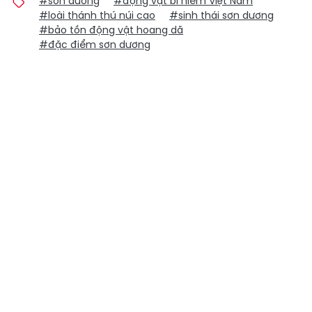
#sơn dương
#động vật bí hiểm Việt Nam
#loài thánh thú núi cao
#sinh thái sơn dương
#bảo tồn động vật hoang dã
#đặc điểm sơn dương