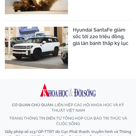
Hyundai SantaFe giảm
sốc tới 220 triệu đồng,
giá lăn bánh thấp kỷ lục
CƠ QUAN CHỦ QUẢN:
LIÊN HIỆP CÁC HỘI KHOA HỌC VÀ KỸ
THUẬT VIỆT NAM
TRANG THÔNG TIN ĐIỆN TỬ TỔNG HỢP CỦA BÁO TRI THỨC VÀ
CUỘC SỐNG
Giấy phép số 113/GP-TTĐT do Cục Phát thanh, truyền hình và Thông