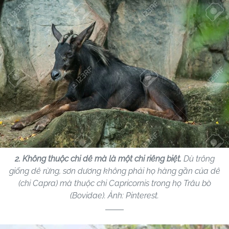
2. Không thuộc chi dê mà là một chi riêng biệt.
Dù trông
giống dê rừng, sơn dương không phải họ hàng gần của dê
(chi Capra) mà thuộc chi Capricornis trong họ Trâu bò
(Bovidae). Ảnh: Pinterest.