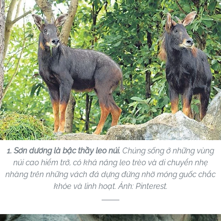
1. Sơn dương là bậc thầy leo núi.
Chúng sống ở những vùng
núi cao hiểm trở, có khả năng leo trèo và di chuyển nhẹ
nhàng trên những vách đá dựng đứng nhờ móng guốc chắc
khỏe và linh hoạt. Ảnh: Pinterest.