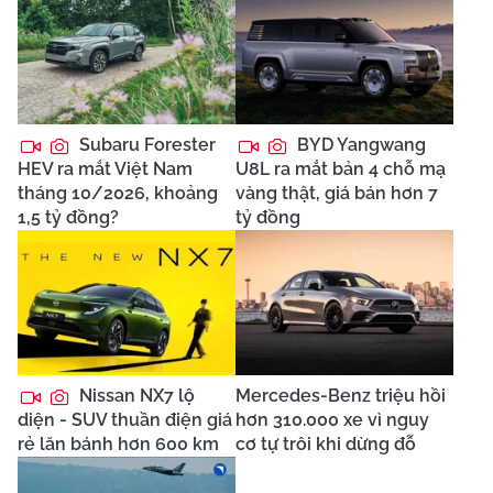
Subaru Forester
BYD Yangwang
HEV ra mắt Việt Nam
U8L ra mắt bản 4 chỗ mạ
tháng 10/2026, khoảng
vàng thật, giá bán hơn 7
1,5 tỷ đồng?
tỷ đồng
Nissan NX7 lộ
Mercedes-Benz triệu hồi
diện - SUV thuần điện giá
hơn 310.000 xe vì nguy
rẻ lăn bánh hơn 600 km
cơ tự trôi khi dừng đỗ