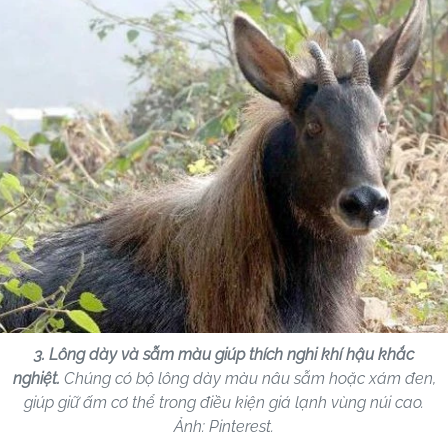
3. Lông dày và sẫm màu giúp thích nghi khí hậu khắc
nghiệt.
Chúng có bộ lông dày màu nâu sẫm hoặc xám đen,
giúp giữ ấm cơ thể trong điều kiện giá lạnh vùng núi cao.
Ảnh: Pinterest.