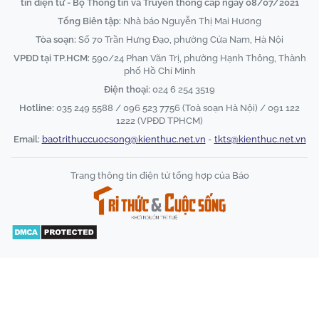
tin điện tử - Bộ Thông tin và Truyền thông cấp ngày 08/07/2021
Tổng Biên tập:
Nhà báo Nguyễn Thị Mai Hương
Tòa soạn:
Số 70 Trần Hưng Đạo, phường Cửa Nam, Hà Nội
VPĐD tại TP.HCM:
590/24 Phan Văn Trị, phường Hạnh Thông, Thành
phố Hồ Chí Minh
Điện thoại:
024 6 254 3519
Hotline:
035 249 5588 / 096 523 7756 (Toà soạn Hà Nội) / 091 122
1222 (VPĐD TPHCM)
Email:
baotrithuccuocsong@kienthuc.net.vn
-
tkts@kienthuc.net.vn
Trang thông tin điện tử tổng hợp của Báo