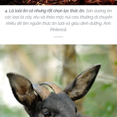
4. Là loài ăn cỏ nhưng rất chọn lọc thức ăn.
Sơn dương ăn
các loại lá cây, rêu và thảo mộc núi cao, thường di chuyển
nhiều để tìm nguồn thức ăn tươi và giàu dinh dưỡng. Ảnh:
Pinterest.