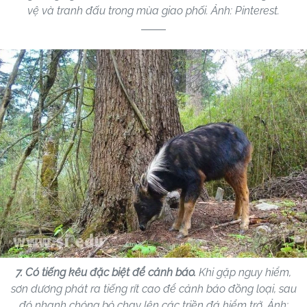
vệ và tranh đấu trong mùa giao phối. Ảnh: Pinterest.
7. Có tiếng kêu đặc biệt để cảnh báo.
Khi gặp nguy hiểm,
sơn dương phát ra tiếng rít cao để cảnh báo đồng loại, sau
đó nhanh chóng bỏ chạy lên các triền đá hiểm trở. Ảnh: