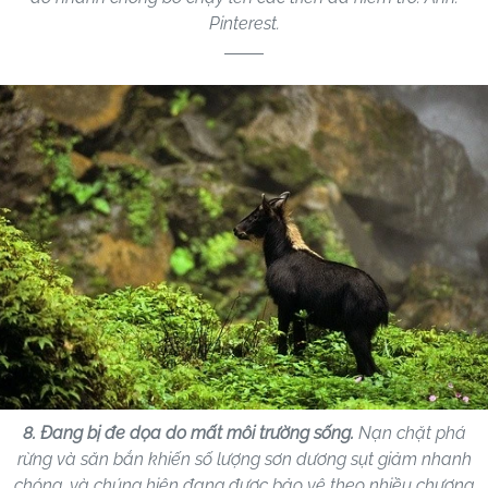
Pinterest.
8. Đang bị đe dọa do mất môi trường sống.
Nạn chặt phá
rừng và săn bắn khiến số lượng sơn dương sụt giảm nhanh
chóng, và chúng hiện đang được bảo vệ theo nhiều chương