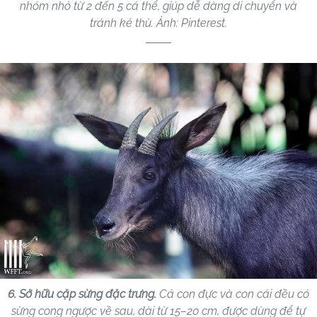
nhóm nhỏ từ 2 đến 5 cá thể, giúp dễ dàng di chuyển và
tránh kẻ thù. Ảnh: Pinterest.
6. Sở hữu cặp sừng đặc trưng.
Cả con đực và con cái đều có
sừng cong ngược về sau, dài từ 15–20 cm, được dùng để tự