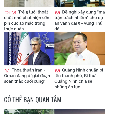
Trẻ 5 tuổi thoát
Đề nghị xây dựng "ma
chết nhờ phát hiện sớm
trận trách nhiệm" cho dự
pin cúc áo mắc trong
án Vành đai 5 - Vùng Thủ
thực quản
đô
Thỏa thuận Iran -
Quảng Ninh chuẩn bị
Oman đang ở 'giai đoạn
lên thành phố, Bí thư
soạn thảo cuối cùng'
Quảng Ninh chia sẻ
những áp lực
CÓ THỂ BẠN QUAN TÂM