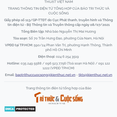
THUẬT VIỆT NAM
TRANG THÔNG TIN ĐIỆN TỬ TỔNG HỢP CỦA BÁO TRI THỨC VÀ
CUỘC SỐNG
Giấy phép số 113/GP-TTĐT do Cục Phát thanh, truyền hình và Thông
tin điện tử - Bộ Thông tin và Truyền thông cấp ngày 08/07/2021
Tổng Biên tập:
Nhà báo Nguyễn Thị Mai Hương
Tòa soạn:
Số 70 Trần Hưng Đạo, phường Cửa Nam, Hà Nội
VPĐD tại TP.HCM:
590/24 Phan Văn Trị, phường Hạnh Thông, Thành
phố Hồ Chí Minh
Điện thoại:
024 6 254 3519
Hotline:
035 249 5588 / 096 523 7756 (Toà soạn Hà Nội) / 091 122
1222 (VPĐD TPHCM)
Email:
baotrithuccuocsong@kienthuc.net.vn
-
tkts@kienthuc.net.vn
Trang thông tin điện tử tổng hợp của Báo