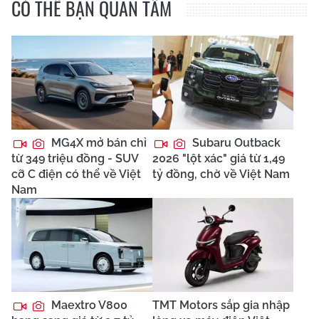
CÓ THỂ BẠN QUAN TÂM
MG4X mở bán chỉ
Subaru Outback
từ 349 triệu đồng - SUV
2026 "lột xác" giá từ 1,49
cỡ C điện có thể về Việt
tỷ đồng, chờ về Việt Nam
Nam
Maextro V800
TMT Motors sắp gia nhập