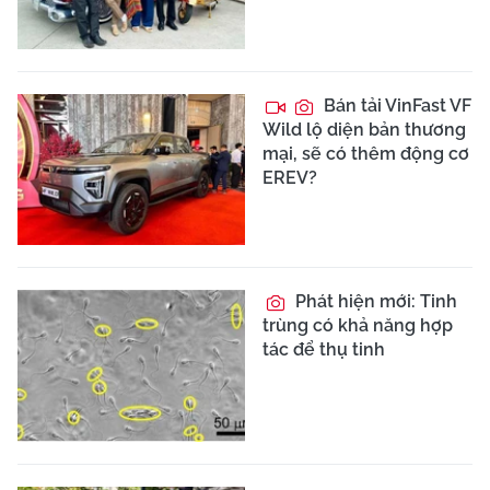
Bán tải VinFast VF
Wild lộ diện bản thương
mại, sẽ có thêm động cơ
EREV?
Phát hiện mới: Tinh
trùng có khả năng hợp
tác để thụ tinh