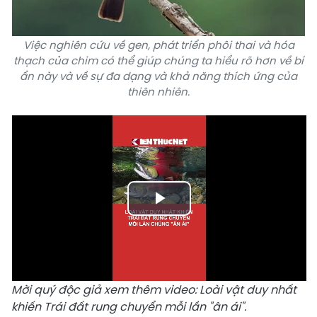
Việc nghiên cứu về gen, phát triển phôi thai và hóa
thạch của chim có thể giúp chúng ta hiểu rõ hơn về bí
ẩn này và về sự đa dạng và khả năng thích ứng của
thiên nhiên.
Play
Video
Mời quý độc giả xem thêm video:
Loài vật duy nhất
khiến Trái đất rung chuyển mỗi lần "ân ái".