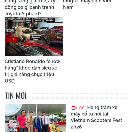
hạng sang giá từ 2,7 tỷ
làng xe máy điện Việt
đồng có gì cạnh tranh
Nam
Toyota Alphard?
Cristiano Ronaldo "show
hàng" khoe dàn siêu xe
trị giá hàng chục triệu
USD
TIN MỚI
Hàng trăm xe
máy cổ tụ hội tại
Vietnam Scooters Fest
2026