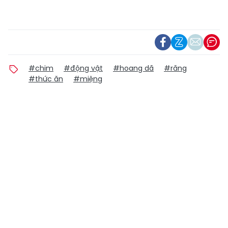
#chim
#động vật
#hoang dã
#răng
#thức ăn
#miệng