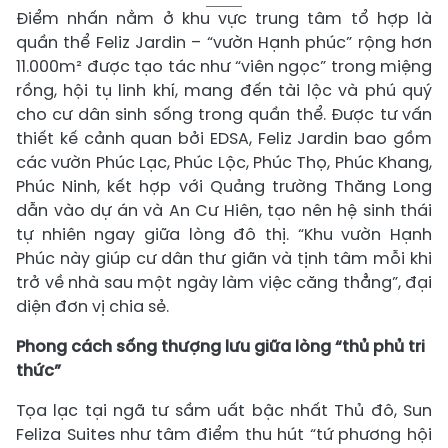
Điểm nhấn nằm ở khu vực trung tâm tổ hợp là
quần thể Feliz Jardin – “vườn Hạnh phúc” rộng hơn
11.000m² được tạo tác như “viên ngọc” trong miệng
rồng, hội tụ linh khí, mang đến tài lộc và phú quý
cho cư dân sinh sống trong quần thể. Được tư vấn
thiết kế cảnh quan bởi EDSA, Feliz Jardin bao gồm
các vườn Phúc Lạc, Phúc Lộc, Phúc Thọ, Phúc Khang,
Phúc Ninh, kết hợp với Quảng trường Thăng Long
dẫn vào dự án và An Cư Hiên, tạo nên hệ sinh thái
tự nhiên ngay giữa lòng đô thị. “Khu vườn Hạnh
Phúc này giúp cư dân thư giãn và tịnh tâm mỗi khi
trở về nhà sau một ngày làm việc căng thẳng”, đại
diện đơn vị chia sẻ.
Phong cách sống thượng lưu giữa lòng “thủ phủ tri
thức”
Tọa lạc tại ngã tư sầm uất bậc nhất Thủ đô, Sun
Feliza Suites như tâm điểm thu hút “tứ phương hội