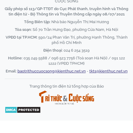
CUỘC SỐNG
Giấy phép số 113/GP-TTĐT do Cục Phát thanh, truyền hình và Thông
tin điện tử - Bộ Thông tin và Truyền thông cấp ngày 08/07/2021
Tổng Biên tập:
Nhà báo Nguyễn Thị Mai Hương
Tòa soạn:
Số 70 Trần Hưng Đạo, phường Cửa Nam, Hà Nội
VPĐD tại TP.HCM:
590/24 Phan Văn Trị, phường Hạnh Thông, Thành
phố Hồ Chí Minh
Điện thoại:
024 6 254 3519
Hotline:
035 249 5588 / 096 523 7756 (Toà soạn Hà Nội) / 091 122
1222 (VPĐD TPHCM)
Email:
baotrithuccuocsong@kienthuc.net.vn
-
tkts@kienthuc.net.vn
Trang thông tin điện tử tổng hợp của Báo