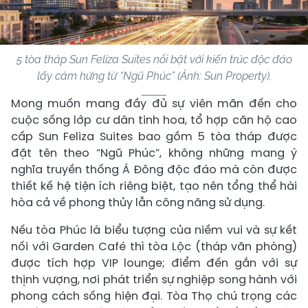
5 tòa tháp Sun Feliza Suites nổi bật với kiến trúc độc đáo
lấy cảm hứng từ “Ngũ Phúc” (Ảnh: Sun Property).
Mong muốn mang đầy đủ sự viên mãn đến cho
cuộc sống lớp cư dân tinh hoa, tổ hợp căn hộ cao
cấp Sun Feliza Suites bao gồm 5 tòa tháp được
đặt tên theo “Ngũ Phúc”, không những mang ý
nghĩa truyền thống Á Đông độc đáo mà còn được
thiết kế hệ tiện ích riêng biệt, tạo nên tổng thể hài
hòa cả về phong thủy lẫn công năng sử dụng.
Nếu tòa Phúc là biểu tượng của niềm vui và sự kết
nối với Garden Café thì tòa Lộc (tháp văn phòng)
được tích hợp VIP lounge; điểm đến gắn với sự
thịnh vượng, nơi phát triển sự nghiệp song hành với
phong cách sống hiện đại. Tòa Thọ chú trọng các