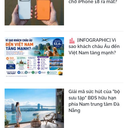
chờ iPhone 18 ra mắt?
[INFOGRAPHIC] Vì
sao khách châu Âu đến
Việt Nam tăng mạnh?
Giải mã sức hút của "bộ
sưu tập" BĐS hữu hạn
phía Nam trung tâm Đà
Nẵng