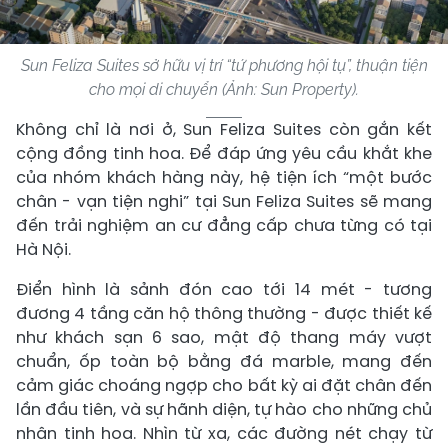
Sun Feliza Suites sở hữu vị trí “tứ phương hội tụ”, thuận tiện
cho mọi di chuyển (Ảnh: Sun Property).
Không chỉ là nơi ở, Sun Feliza Suites còn gắn kết
cộng đồng tinh hoa. Để đáp ứng yêu cầu khắt khe
của nhóm khách hàng này, hệ tiện ích “một bước
chân - vạn tiện nghi” tại Sun Feliza Suites sẽ mang
đến trải nghiệm an cư đẳng cấp chưa từng có tại
Hà Nội.
Điển hình là sảnh đón cao tới 14 mét - tương
đương 4 tầng căn hộ thông thường - được thiết kế
như khách sạn 6 sao, mật độ thang máy vượt
chuẩn, ốp toàn bộ bằng đá marble, mang đến
cảm giác choáng ngợp cho bất kỳ ai đặt chân đến
lần đầu tiên, và sự hãnh diện, tự hào cho những chủ
nhân tinh hoa. Nhìn từ xa, các đường nét chạy từ