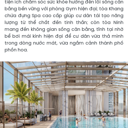
tiện ích chăm sóc sức khỏe hướng đến lối sống cân
bằng bền vững với phòng Gym hiện đại; tòa Khang
chứa đựng Spa cao cấp giúp cư dân tái tạo năng
lượng từ thể chất đến tinh thần; còn tòa Ninh
mang đến không gian sống cân bằng, tĩnh tại nhờ
bể bơi mái kính hiện đại để cư dân vừa thả mình
trong dòng nước mát, vừa ngắm cảnh thành phố
phồn hoa.