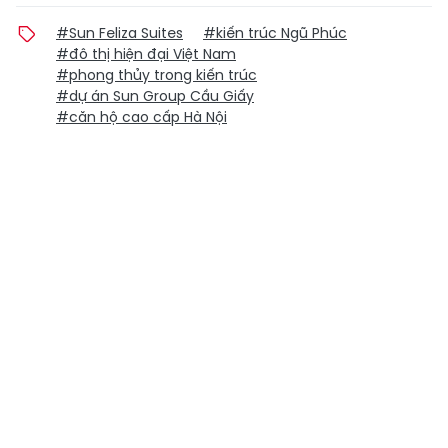
#Sun Feliza Suites
#kiến trúc Ngũ Phúc
#đô thị hiện đại Việt Nam
#phong thủy trong kiến trúc
#dự án Sun Group Cầu Giấy
#căn hộ cao cấp Hà Nội