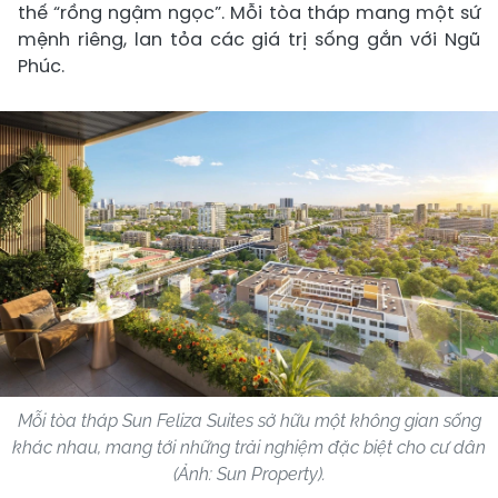
thế “rồng ngậm ngọc”. Mỗi tòa tháp mang một sứ
mệnh riêng, lan tỏa các giá trị sống gắn với Ngũ
Phúc.
Mỗi tòa tháp Sun Feliza Suites sở hữu một không gian sống
khác nhau, mang tới những trải nghiệm đặc biệt cho cư dân
(Ảnh: Sun Property).