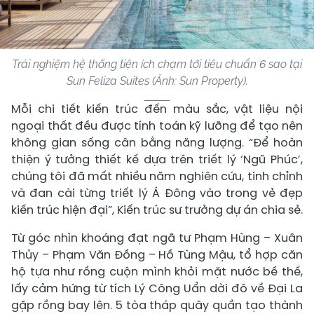
Trải nghiệm hệ thống tiện ích chạm tới tiêu chuẩn 6 sao tại
Sun Feliza Suites (Ảnh: Sun Property).
Mỗi chi tiết kiến trúc đến màu sắc, vật liệu nội
ngoại thất đều được tính toán kỹ lưỡng để tạo nên
không gian sống cân bằng năng lượng. “Để hoàn
thiện ý tưởng thiết kế dựa trên triết lý ‘Ngũ Phúc’,
chúng tôi đã mất nhiều năm nghiên cứu, tinh chỉnh
và đan cài từng triết lý Á Đông vào trong vẻ đẹp
kiến trúc hiện đại”, Kiến trúc sư trưởng dự án chia sẻ.
Từ góc nhìn khoáng đạt ngã tư Phạm Hùng – Xuân
Thủy – Phạm Văn Đồng – Hồ Tùng Mậu, tổ hợp căn
hộ tựa như rồng cuộn mình khỏi mặt nước bề thế,
lấy cảm hứng từ tích Lý Công Uẩn dời đô về Đại La
gặp rồng bay lên. 5 tòa tháp quây quần tạo thành