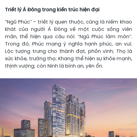
Triết lý Á Đông trong kiến trúc hiện đại
“Ngũ Phúc” – triết lý quen thuộc, cũng là niềm khao
khát của người Á Đông về một cuộc sống viên
mãn, thể hiện qua câu nói: “Ngũ Phúc lâm môn”.
Trong đó, Phúc mang ý nghĩa hạnh phúc, an vui;
Lộc tượng trưng cho thành đạt, phồn vinh; Thọ là
sức khỏe, trường thọ; Khang thể hiện sự khỏe mạnh,
thịnh vượng; còn Ninh là bình an, yên ổn.