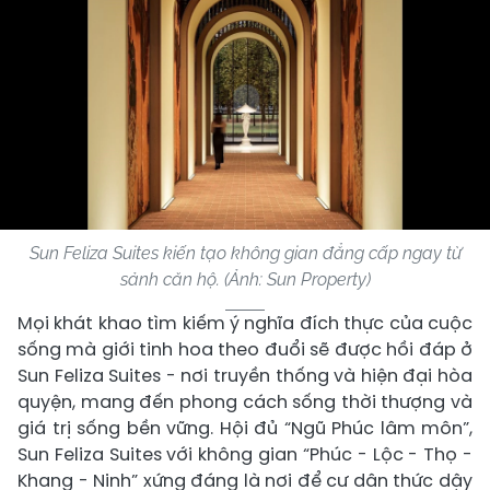
Sun Feliza Suites kiến tạo không gian đẳng cấp ngay từ
sảnh căn hộ. (Ảnh: Sun Property)
Mọi khát khao tìm kiếm ý nghĩa đích thực của cuộc
sống mà giới tinh hoa theo đuổi sẽ được hồi đáp ở
Sun Feliza Suites - nơi truyền thống và hiện đại hòa
quyện, mang đến phong cách sống thời thượng và
giá trị sống bền vững. Hội đủ “Ngũ Phúc lâm môn”,
Sun Feliza Suites với không gian “Phúc - Lộc - Thọ -
Khang - Ninh” xứng đáng là nơi để cư dân thức dậy