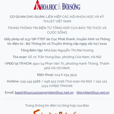
CƠ QUAN CHỦ QUẢN:
LIÊN HIỆP CÁC HỘI KHOA HỌC VÀ KỸ
THUẬT VIỆT NAM
TRANG THÔNG TIN ĐIỆN TỬ TỔNG HỢP CỦA BÁO TRI THỨC VÀ
CUỘC SỐNG
Giấy phép số 113/GP-TTĐT do Cục Phát thanh, truyền hình và Thông
tin điện tử - Bộ Thông tin và Truyền thông cấp ngày 08/07/2021
Tổng Biên tập:
Nhà báo Nguyễn Thị Mai Hương
Tòa soạn:
Số 70 Trần Hưng Đạo, phường Cửa Nam, Hà Nội
VPĐD tại TP.HCM:
590/24 Phan Văn Trị, phường Hạnh Thông, Thành
phố Hồ Chí Minh
Điện thoại:
024 6 254 3519
Hotline:
035 249 5588 / 096 523 7756 (Toà soạn Hà Nội) / 091 122
1222 (VPĐD TPHCM)
Email:
baotrithuccuocsong@kienthuc.net.vn
-
tkts@kienthuc.net.vn
Trang thông tin điện tử tổng hợp của Báo