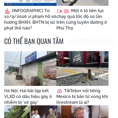
[INFOGRAPHIC] Từ
Một ô tô liên tục
10/9/2026 vi phạm hồ sơ
chạy quá tốc độ 20 lần
hưởng BHXH, BHTN bị xử
trên cùng tuyến đường ở
phạt thế nào?
Phú Thọ
CÓ THỂ BẠN QUAN TÂM
Hà Nội: Hai bãi tập kết
TikToker nổi tiếng
VLXD có dấu hiệu gây ô
Mexico bị bắn tử vong khi
nhiễm bị 'sờ gáy'
livestream là ai?