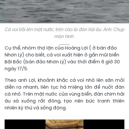
Cá voi trồi lên mặt nước, trên cao là đàn hải âu. Ảnh: Chụp
màn hình.
Cụ thể, nhóm thợ lặn của Hoàng Lợi ( ở bán đảo
Nhơn Lý) cho biết, cá voi xuất hiện ở gần mũi biển
Bãi Bấc (bán đảo Nhơn Lý) vào thời điểm 6 giờ 30
ngày 17/5.
Theo anh Lợi, khoảnh khắc cá voi nhô lên săn mồi
diễn ra nhanh, liên tục há miệng lớn để nuốt đàn
cá nhỏ. Trên mặt nước của vùng biển, đàn chim hải
âu sà xuống rất đông, tạo nên bức tranh thiên
nhiên kỳ thú và sống động.