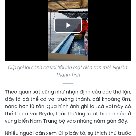
Play
Video
Clip ghi lại cảnh cá voi trồi lên mặt biển săn mồi. Nguồn:
Thanh Tịnh
Theo quan sát cũng như nhận định của các thợ lặn,
đây là cá thể cá voi trưởng thành, dài khoảng 8m,
nặng hơn 10 tấn. Qua hình ảnh ghi lại, cá voi này có
thể là cá voi Bryde, loài thường xuất hiện nhiều ở
vùng biển Nam Trung bộ vào những năm gần đây.
Nhiều người dân xem Clip bày tỏ, sự thích thú trước