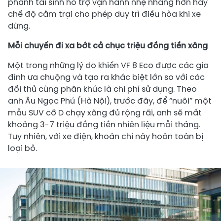
phanh tái sinh hỗ trợ vận hành nhẹ nhàng hơn hay
chế độ cắm trại cho phép duy trì điều hòa khi xe
dừng.
Mỗi chuyến đi xa bớt
cả chục triệu đồng tiền xăng
Một trong những lý do khiến VF 8 Eco được các gia
đình ưa chuộng và tạo ra khác biệt lớn so với các
đối thủ cùng phân khúc là chi phí sử dụng. Theo
anh Âu Ngọc Phú (Hà Nội), trước đây, để “nuôi” một
mẫu SUV cỡ D chạy xăng đủ rộng rãi, anh sẽ mất
khoảng 3-7 triệu đồng tiền nhiên liệu mỗi tháng.
Tuy nhiên, với xe điện, khoản chi này hoàn toàn bị
loại bỏ.