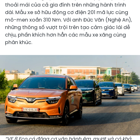
thoải mái của cả gia đình trên những hành trình
dài. Mẫu xe sở hữu động cơ điện 201 mã lực cùng
mô-men xoắn 310 Nm. Với anh Đức Văn (Nghệ An),
những thông số vượt trội trên tạo cảm giác lái dễ
chịu, phấn khích hơn hẳn các mẫu xe xăng cùng
phân khúc.
“VF 8 Eco
có động cơ vận hành êm, mượt và có khả