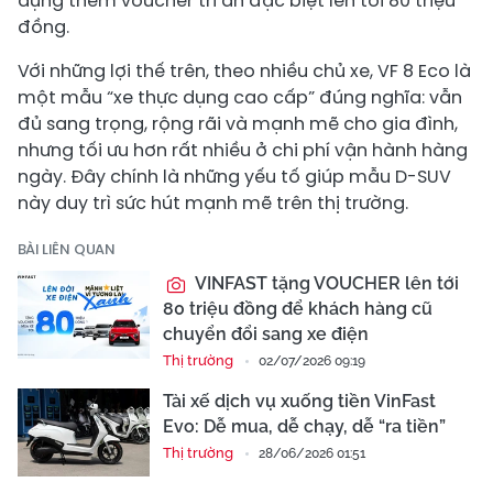
dụng thêm voucher tri ân đặc biệt lên tới 80 triệu
đồng.
Với những lợi thế trên, theo nhiều chủ xe, VF 8 Eco là
một mẫu “xe thực dụng cao cấp” đúng nghĩa: vẫn
đủ sang trọng, rộng rãi và mạnh mẽ cho gia đình,
nhưng tối ưu hơn rất nhiều ở chi phí vận hành hàng
ngày. Đây chính là những yếu tố giúp mẫu D-SUV
này duy trì sức hút mạnh mẽ trên thị trường.
BÀI LIÊN QUAN
VINFAST tặng VOUCHER lên tới
80 triệu đồng để khách hàng cũ
chuyển đổi sang xe điện
Thị trường
02/07/2026 09:19
Tài xế dịch vụ xuống tiền VinFast
Evo: Dễ mua, dễ chạy, dễ “ra tiền”
Thị trường
28/06/2026 01:51