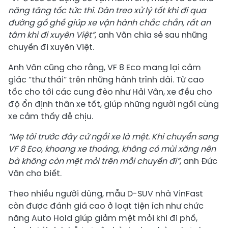
năng tăng tốc tức thì
. Dàn treo xử lý tốt khi đi qua
đường gồ ghề
giúp xe
vận hành chắc chắn, rất an
tâm khi đi xuyên Việt”
, anh Văn chia sẻ sau những
chuyến đi xuyên Việt.
Anh Văn cũng cho rằng, VF 8 Eco mang lại cảm
giác “thư thái” trên những hành trình dài. Từ cao
tốc cho tới các cung đèo như Hải Vân, xe đều cho
độ ổn định thân xe tốt, giúp những người ngồi cùng
xe cảm thấy dễ chịu.
“
Mẹ tôi trước đây cứ ngồi xe là mệt. Khi chuyển sang
VF 8 Eco, khoang xe thoáng, không có mùi xăng nên
bà không còn mệt mỏi trên mỗi chuyến đi
”
, anh Đức
Văn cho biết.
Theo nhiều người dùng, mẫu D-SUV nhà VinFast
còn được đánh giá cao ở loạt tiện ích như chức
năng Auto Hold giúp giảm mệt mỏi khi đi phố,