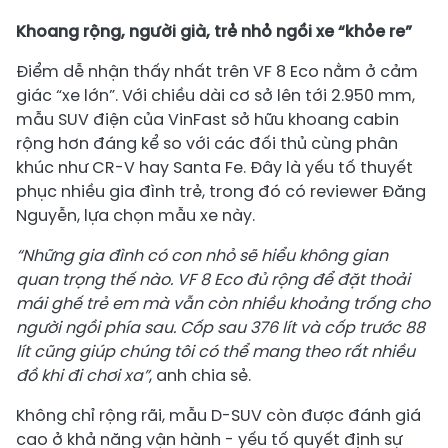
Khoang rộng, người già, trẻ nhỏ ngồi xe “khỏe re”
Điểm dễ nhận thấy nhất trên VF 8 Eco nằm ở cảm
giác “xe lớn”. Với chiều dài cơ sở lên tới 2.950 mm,
mẫu SUV điện của VinFast sở hữu khoang cabin
rộng hơn đáng kể so với các đối thủ cùng phân
khúc như CR-V hay Santa Fe. Đây là yếu tố thuyết
phục nhiều gia đình trẻ, trong đó có reviewer Đăng
Nguyễn, lựa chọn mẫu xe này.
“Những gia đình có con nhỏ sẽ hiểu không gian
quan trọng thế nào. VF 8 Eco đủ rộng để đặt thoải
mái ghế trẻ em mà vẫn còn nhiều khoảng trống cho
người ngồi phía sau. Cốp sau 376
lít
và cốp trước 88
lít
cũng giúp
chúng tôi có thể
mang theo rất nhiều
đồ khi đi chơi xa”
, anh chia sẻ.
Không chỉ rộng rãi, mẫu D-SUV còn được đánh giá
cao ở khả năng vận hành - yếu tố quyết định sự