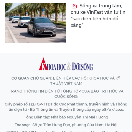
Sống xa trung tâm,
chủ xe VinFast vẫn tự tin
“sạc điện tiện hơn đổ
xăng”
CƠ QUAN CHỦ QUẢN:
LIÊN HIỆP CÁC HỘI KHOA HỌC VÀ KỸ
THUẬT VIỆT NAM
TRANG THÔNG TIN ĐIỆN TỬ TỔNG HỢP CỦA BÁO TRI THỨC VÀ
CUỘC SỐNG
Giấy phép số 113/GP-TTĐT do Cục Phát thanh, truyền hình và Thông
tin điện tử - Bộ Thông tin và Truyền thông cấp ngày 08/07/2021
Tổng Biên tập:
Nhà báo Nguyễn Thị Mai Hương
Tòa soạn:
Số 70 Trần Hưng Đạo, phường Cửa Nam, Hà Nội