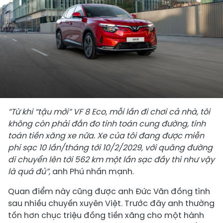
“Từ khi “tậu mới”
VF 8 Eco
, mỗi lần đi chơi cả nhà, tôi
không còn phải đắn đo tính toán cung đường, tính
toán tiền xăng xe nữa. Xe của tôi đang được miễn
phí sạc 10 lần/tháng
tới
10/2/2029, với quãng đường
di chuyển lên tới 562 km một lần sạc đầy thì như vậy
là quá đủ
”
,
anh Phú nhấn mạnh.
Quan điểm này cũng được anh Đức Văn đồng tình
sau nhiều chuyến xuyên Việt. Trước đây anh thường
tốn hơn chục triệu đồng tiền xăng cho một hành