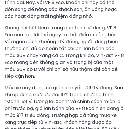
trình dài. Nay, với VF 8 Eco, khoản chi này có thể
dồn sang để nâng cấp khách sạn, ăn uống hoặc
các hoạt động trải nghiệm đáng nhớ.
Không chỉ tiết kiệm trong quá trình sử dụng, VF 8
Eco còn tạo lợi thế ngay từ thời điểm xuống tiền.
Với ngân sách khoảng 1 tỷ đồng, người dùng hiện
thường chỉ đủ để hoàn tất chi phí lăn bánh các
mẫu SUV chạy xăng cỡ C. Trong khi đó, VinFast VF 8
Eco mang đến không gian và trang bị của một
mẫu SUV cỡ D với chi phí sở hữu thậm chí còn dễ
tiếp cận hơn.
Mẫu xe này đang có giá niêm yết 1,019 tỷ đồng. Sau
khi áp dụng mức ưu đãi 10% trong chương trình
“Mãnh liệt vì tương lai Xanh” và chính sách miễn lệ
phí trước bạ, giá lăn bánh của VF 8 Eco hiện đang ở
mức 917 triệu đồng. Trường hợp đã từng mua xe
xăng trực tiếp từ VinFast, khách hàng được áp