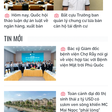
Hôm nay, Quốc hội
Bắt cựu Trưởng ban
thảo luận dự án luật về
quản lý chung cư lừa bán
ngân hàng, xuất bản
căn hộ tái định cư
TIN MỚI
Bác sỹ Giám đốc
bệnh viện Chợ Rẫy nói gì
về việc hợp tác với Bệnh
viện Mặt trời Phú Quốc
Toàn cảnh đại đô thị
sinh thái 2 tỷ USD có
11km ven sông khiến MC
Mai Ngọc “phải lòng”