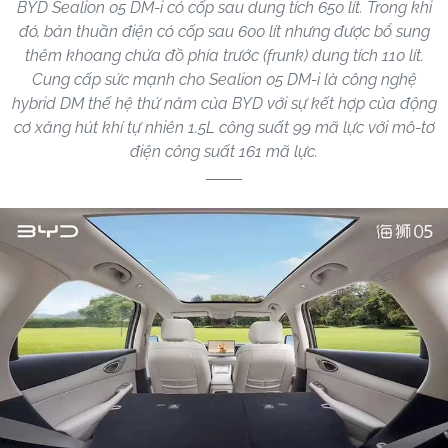
BYD Sealion 05 DM-i có cốp sau dung tích 650 lít. Trong khi
đó, bản thuần điện có cốp sau 600 lít nhưng được bổ sung
thêm khoang chứa đồ phía trước (frunk) dung tích 110 lít.
Cung cấp sức mạnh cho Sealion 05 DM-i là công nghệ
hybrid DM thế hệ thứ năm của BYD với sự kết hợp của động
cơ xăng hút khí tự nhiên 1.5L công suất 99 mã lực với mô-tơ
điện công suất 161 mã lực.