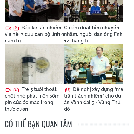
Bảo kê lấn chiếm
Chiếm đoạt tiền chuyển
vỉa hè, 3 cựu cán bộ lĩnh 9
nhầm, người đàn ông lĩnh
năm tù
12 tháng tù
Trẻ 5 tuổi thoát
Đề nghị xây dựng "ma
chết nhờ phát hiện sớm
trận trách nhiệm" cho dự
pin cúc áo mắc trong
án Vành đai 5 - Vùng Thủ
thực quản
đô
CÓ THỂ BẠN QUAN TÂM