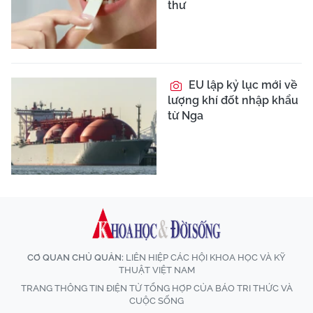
thư
EU lập kỷ lục mới về
lượng khí đốt nhập khẩu
từ Nga
CƠ QUAN CHỦ QUẢN:
LIÊN HIỆP CÁC HỘI KHOA HỌC VÀ KỸ
THUẬT VIỆT NAM
TRANG THÔNG TIN ĐIỆN TỬ TỔNG HỢP CỦA BÁO TRI THỨC VÀ
CUỘC SỐNG