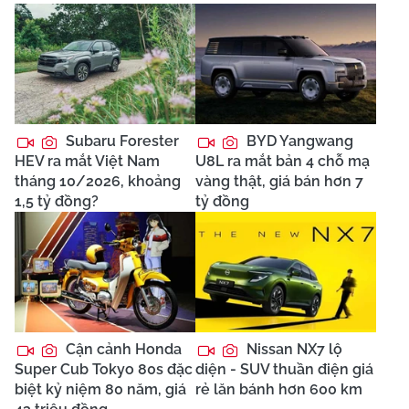
Subaru Forester
BYD Yangwang
HEV ra mắt Việt Nam
U8L ra mắt bản 4 chỗ mạ
tháng 10/2026, khoảng
vàng thật, giá bán hơn 7
1,5 tỷ đồng?
tỷ đồng
Cận cảnh Honda
Nissan NX7 lộ
Super Cub Tokyo 80s đặc
diện - SUV thuần điện giá
biệt kỷ niệm 80 năm, giá
rẻ lăn bánh hơn 600 km