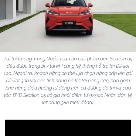
Tại thị trường Trung Quốc, toàn bộ các phiên bản Sealion 05
đều được trang bị 7 túi khí cùng hệ thống hỗ trợ lái DiPilot
100. Ngoài ra, khách hàng có thể lựa chọn nâng cấp lên gói
DiPilot 300 với các tính năng hỗ trợ lái nâng cao, bao gồm
khả năng điều hướng tự động trên cả đường đô thị và cao
tốc. BYD Sealion 05 có giá khởi điểm từ 97.900 Nhân dân tệ
(khoảng 380 triệu đồng).