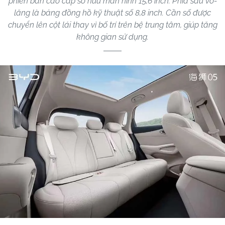
phiên bản cao cấp sở hữu màn hình 15,6 inch. Phía sau vô-
lăng là bảng đồng hồ kỹ thuật số 8,8 inch. Cần số được
chuyển lên cột lái thay vì bố trí trên bệ trung tâm, giúp tăng
không gian sử dụng.