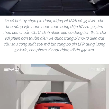
Xe có hai tùy chọn pin dung lượng 26 kWh và 34 kWh, cho
khả năng vận hành hoàn toàn bằng điện từ 220-305 km
theo tiêu chuẩn CLTC. Bình nhiên liệu có dung tích 65 lít. Đối
với phiên bản thuần điện, xe được trang bị mô-tơ điện đặt
cầu sau công suất 268 mã lực cùng bộ pin LFP dung lượng
57 kWh, cho phạm vi hoạt động tối đa 540 km.