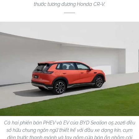
thước tương đương Honda CR-V.
Cả hai phiên bản PHEV và EV của BYD Sealion 05 2026 đều
sở hữu chung ngôn ngữ thiết kế với đầu xe dạng kín, cụm
đèn trước thanh mảnh và tay nắm cửa bán ẩn nhằm cải