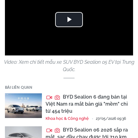
Play
Video
Video: Xem chi tiết mẫu xe SUV BYD Sealion 05 EV tại Trung
Quốc.
BÀI LIÊN QUAN
BYD Sealion 6 đang bán tại
Việt Nam ra mắt bản giá "mềm" chỉ
từ 454 triệu
Khoa học & Công nghệ
27/05/2026 09:36
BYD Sealion 06 2026 sắp ra
mắt, sạc đầy chạy được tới 710 km