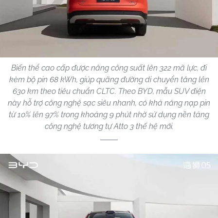
Biến thể cao cấp được nâng công suất lên 322 mã lực, đi
kèm bộ pin 68 kWh, giúp quãng đường di chuyển tăng lên
630 km theo tiêu chuẩn CLTC. Theo BYD, mẫu SUV điện
này hỗ trợ công nghệ sạc siêu nhanh, có khả năng nạp pin
từ 10% lên 97% trong khoảng 9 phút nhờ sử dụng nền tảng
công nghệ tương tự Atto 3 thế hệ mới.