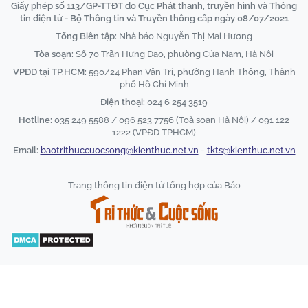
Giấy phép số 113/GP-TTĐT do Cục Phát thanh, truyền hình và Thông
tin điện tử - Bộ Thông tin và Truyền thông cấp ngày 08/07/2021
Tổng Biên tập:
Nhà báo Nguyễn Thị Mai Hương
Tòa soạn:
Số 70 Trần Hưng Đạo, phường Cửa Nam, Hà Nội
VPĐD tại TP.HCM:
590/24 Phan Văn Trị, phường Hạnh Thông, Thành
phố Hồ Chí Minh
Điện thoại:
024 6 254 3519
Hotline:
035 249 5588 / 096 523 7756 (Toà soạn Hà Nội) / 091 122
1222 (VPĐD TPHCM)
Email:
baotrithuccuocsong@kienthuc.net.vn
-
tkts@kienthuc.net.vn
Trang thông tin điện tử tổng hợp của Báo