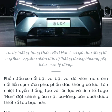
Tại thị trường Trung Quốc, BYD Han L có giá dao động từ
209.800 - 279.800 nhân dân tệ (tương đương khoảng 764
triệu - 1,01 tỷ đồng).
Phần đầu xe nổi bật với bật với dải viền mạ crôm
nối liền cụm đèn pha, phần đầu không có lưới tản
nhiệt truyền thống, tạo vẻ liền lạc và tinh tế. Logo
"Han" đặt chính giữa mặt ca-lăng, cản dưới được
thiết kế táo bạo hơn.