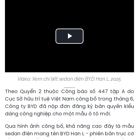
Play
Video
Video: Xem chi tiết sedan điện BYD Han L 2025.
Theo Quyển 2 thuộc Công báo số 447 tập A do
Cục Sở hữu trí tuệ Việt Nam công bố trong tháng 6,
Công ty BYD đã nộp đơn đăng ký bản quyền kiểu
dáng công nghiệp cho một mẫu ô tô mới.
Qua hình ảnh công bố, khả năng cao đây là mẫu
sedan điện mang tên BYD Han L - phiên bản trục cơ