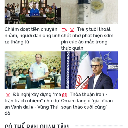
Chiếm đoạt tiền chuyển
Trẻ 5 tuổi thoát
nhầm, người đàn ông lĩnh
chết nhờ phát hiện sớm
12 tháng tù
pin cúc áo mắc trong
thực quản
Đề nghị xây dựng "ma
Thỏa thuận Iran -
trận trách nhiệm" cho dự
Oman đang ở 'giai đoạn
án Vành đai 5 - Vùng Thủ
soạn thảo cuối cùng'
đô
CÓ THỂ BẠN QUAN TÂM