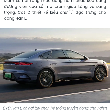
Mâm xe hai tông màu dạng năm chấu kép cùng
đường viền cửa sổ mạ crôm giúp tăng vẻ sang
trọng. Cột D thiết kế kiểu chữ "L" đặc trưng cho
dòng Han L.
BYD Han L có hai tùy chọn hệ thống truyền động: chạy điện