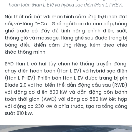
hoàn toàn (Han L EV) và hybrid sạc điện (Han L PHEV).
Nội thất nổi bật với màn hình cảm ứng 15,6 inch đặt
nổi, vô-lăng D-Cut. Ghế ngồi bọc da cao cấp, hàng
ghế trước có đầy đủ tính năng chỉnh điện, sưởi,
thông gió và massage. Hàng ghế sau được trang bị
bảng điều khiển cảm ứng riêng, kèm theo chìa
khóa thông minh.
BYD Han L có hai tùy chọn hệ thống truyền động:
chạy điện hoàn toàn (Han L EV) và hybrid sạc điện
(Han L PHEV). Phiên bản Han L EV được trang bị pin
Blade 2.0 với hai biến thể: dẫn động cầu sau (RWD)
với động cơ điện 500 kW và dẫn động bốn bánh
toàn thời gian (AWD) với động cơ 580 kW kết hợp
với động cơ 230 kW ở phía trước, tạo ra tổng công
suất 810 kW.