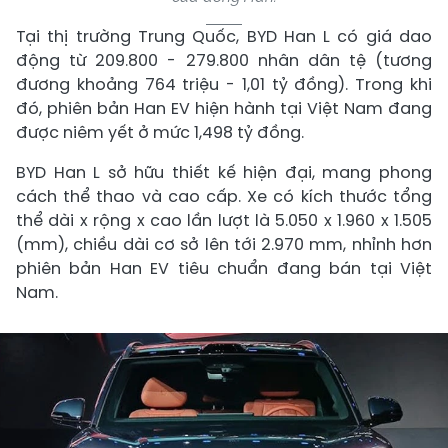
Tại thị trường Trung Quốc, BYD Han L có giá dao
động từ 209.800 - 279.800 nhân dân tệ (tương
đương khoảng 764 triệu - 1,01 tỷ đồng). Trong khi
đó, phiên bản Han EV hiện hành tại Việt Nam đang
được niêm yết ở mức 1,498 tỷ đồng.
BYD Han L sở hữu thiết kế hiện đại, mang phong
cách thể thao và cao cấp. Xe có kích thước tổng
thể dài x rộng x cao lần lượt là 5.050 x 1.960 x 1.505
(mm), chiều dài cơ sở lên tới 2.970 mm, nhỉnh hơn
phiên bản Han EV tiêu chuẩn đang bán tại Việt
Nam.