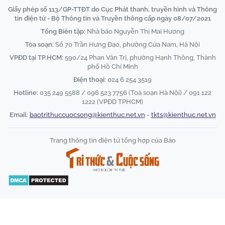
Giấy phép số 113/GP-TTĐT do Cục Phát thanh, truyền hình và Thông
tin điện tử - Bộ Thông tin và Truyền thông cấp ngày 08/07/2021
Tổng Biên tập:
Nhà báo Nguyễn Thị Mai Hương
Tòa soạn:
Số 70 Trần Hưng Đạo, phường Cửa Nam, Hà Nội
VPĐD tại TP.HCM:
590/24 Phan Văn Trị, phường Hạnh Thông, Thành
phố Hồ Chí Minh
Điện thoại:
024 6 254 3519
Hotline:
035 249 5588 / 096 523 7756 (Toà soạn Hà Nội) / 091 122
1222 (VPĐD TPHCM)
Email:
baotrithuccuocsong@kienthuc.net.vn
-
tkts@kienthuc.net.vn
Trang thông tin điện tử tổng hợp của Báo