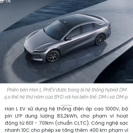
Phiên bản Han L PHEV được trang bị hệ thống hybrid DM
5.0 thế hệ thứ năm của BYD với hai biến thể: DM-i và DM-p.
Han L EV sử dụng hệ thống điện áp cao 1000V, bộ
pin LFP dung lượng 83,2kWh, cho phạm vi hoạt
động từ 601 - 701km (chuẩn CLTC). Công nghệ sạc
nhanh 10C cho phép xe tăng thêm 400 km phạm vi