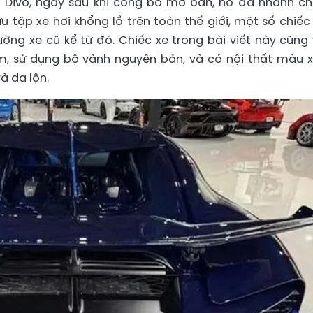
i Divo, ngay sau khi công bố mở bán, nó đã nhanh c
u tập xe hơi khổng lồ trên toàn thế giới, một số chiếc
rường xe cũ kể từ đó. Chiếc xe trong bài viết này cũng 
m, sử dụng bộ vành nguyên bản, và có nội thất màu 
à da lộn.