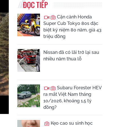
ĐỌC TIẾP
Cận cảnh Honda
Super Cub Tokyo 80s đặc
biệt kỷ niệm 80 năm, giá 43
triệu đồng
Nissan đã có lãi trở lại sau
nhiều năm thua lỗ
Subaru Forester HEV
ra mắt Việt Nam tháng
10/2026, khoảng 1,5 tỷ
đồng?
Kẹo cao su sinh học