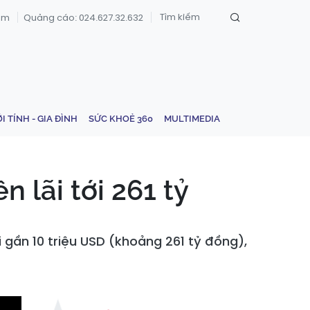
om
Quảng cáo: 024.627.32.632
ỚI TÍNH - GIA ĐÌNH
SỨC KHOẺ 360
MULTIMEDIA
n lãi tới 261 tỷ
i gần 10 triệu USD (khoảng 261 tỷ đồng),