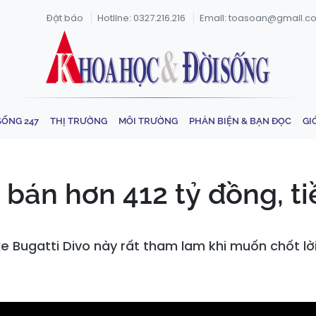
Đặt báo
Hotline: 0327.216.216
Email: toasoan@gmail.c
SỐNG 247
THỊ TRƯỜNG
MÔI TRƯỜNG
PHẢN BIỆN & BẠN ĐỌC
GI
bán hơn 412 tỷ đồng, tiề
xe Bugatti Divo này rất tham lam khi muốn chốt lờ