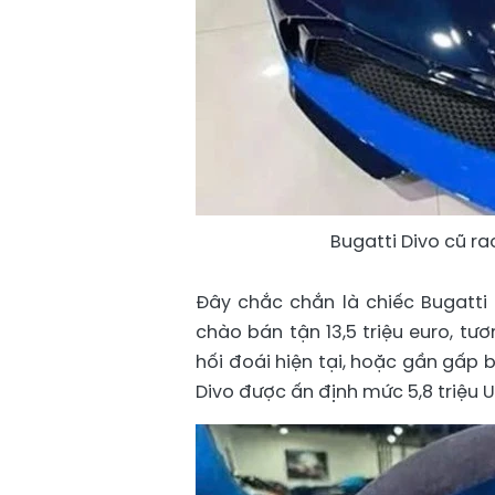
Bugatti Divo cũ ra
Đây chắc chắn là chiếc Bugatti 
chào bán tận 13,5 triệu euro, tư
hối đoái hiện tại, hoặc gần gấp b
Divo được ấn định mức 5,8 triệu U