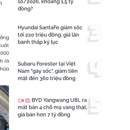
10/2026, khoảng 1,5 tỷ
t
đồng?
Hyundai SantaFe giảm sốc
tới 220 triệu đồng, giá lăn
rằng
bánh thấp kỷ lục
xuất
.000
h là
Subaru Forester tại Việt
chứa
Nam "gây sốc", giảm tiền
mặt đến 360 triệu đồng
BYD Yangwang U8L ra
mắt bản 4 chỗ mạ vàng thật,
giá bán hơn 7 tỷ đồng