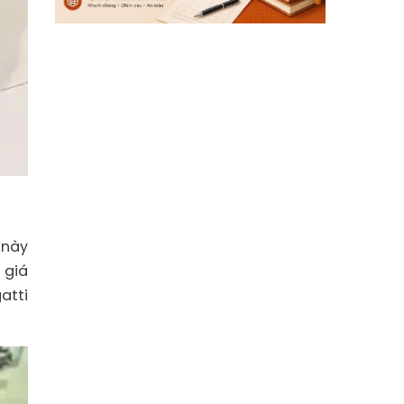
 này
 giá
atti