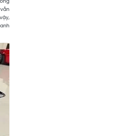
hóng
 vẫn
vậy,
xanh