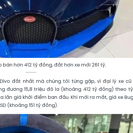
o bán hơn 412 tỷ đồng, đắt hơn xe mới 261 tỷ.
Divo đắt nhất mà chúng tôi từng gặp, vì đại lý xe cũ
ơng đương 15,8 triệu đô la (khoảng 412 tỷ đồng) theo tỷ
a lần giá khởi điểm ban đầu. Khi mới ra mắt, giá xe Bug
SD (khoảng 151 tỷ đồng).