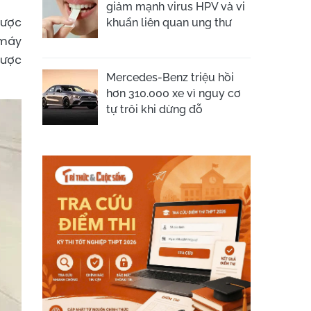
giảm mạnh virus HPV và vi
được
khuẩn liên quan ung thư
 máy
được
Mercedes-Benz triệu hồi
hơn 310.000 xe vì nguy cơ
tự trôi khi dừng đỗ