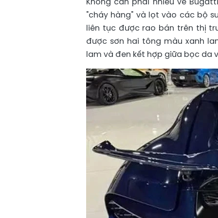
Không cần phải nhiều về Bugatt
"cháy hàng" và lọt vào các bộ sư
liên tục được rao bán trên thị t
được sơn hai tông màu xanh la
lam và đen kết hợp giữa bọc da v