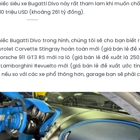
hiếc siêu xe Bugatti Divo này rất tham lam khi muốn chố
 10 triệu USD (khoảng 261 tỷ đồng).
iếc Bugatti Divo trong hình, chúng tôi sẽ cho bạn biết 
vrolet Corvette Stingray hoàn toàn mới (giá bán lẻ đề 
Porsche 911 GT3 RS mới ra lò (giá bán lẻ đề xuất là 250
 Lamborghini Revuelto mới (giá bán lẻ đề xuất ước tín
òn nếu so với các xe phổ thông hơn, garage bạn sẽ phải 