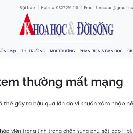
Đặt báo
Hotline: 0327.216.216
Email: toasoan@gmail.c
SỐNG 247
THỊ TRƯỜNG
MÔI TRƯỜNG
PHẢN BIỆN & BẠN ĐỌC
GI
 xem thường mất mạng
 thể gây ra hậu quả lớn do vi khuẩn xâm nhập nếu
ập viện trong tình trạng chân sưng phù, sốt cao lì bì.