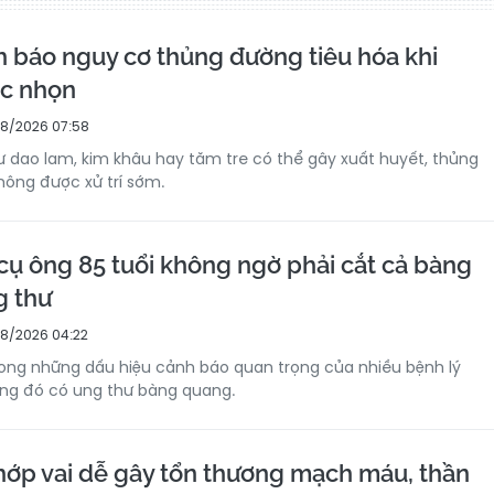
h báo nguy cơ thủng đường tiêu hóa khi
ắc nhọn
8/2026 07:58
ư dao lam, kim khâu hay tăm tre có thể gây xuất huyết, thủng
hông được xử trí sớm.
cụ ông 85 tuổi không ngờ phải cắt cả bàng
g thư
8/2026 04:22
ong những dấu hiệu cảnh báo quan trọng của nhiều bệnh lý
rong đó có ung thư bàng quang.
hớp vai dễ gây tổn thương mạch máu, thần