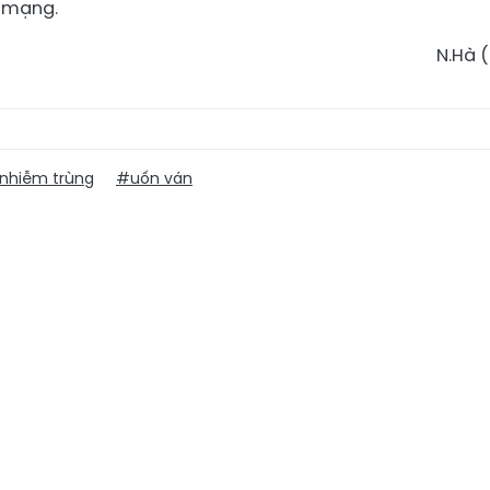
h mạng.
N.Hà (
nhiễm trùng
#uốn ván