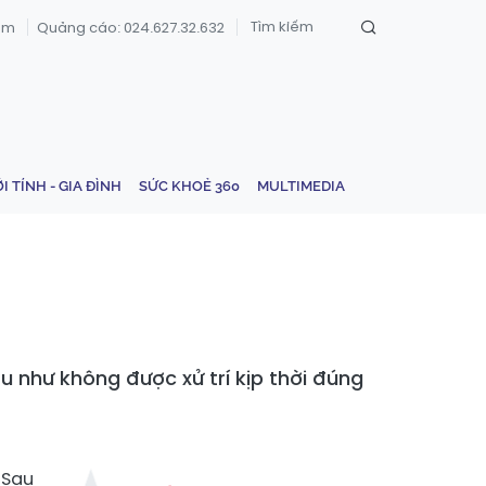
om
Quảng cáo: 024.627.32.632
ỚI TÍNH - GIA ĐÌNH
SỨC KHOẺ 360
MULTIMEDIA
 như không được xử trí kịp thời đúng
 Sau