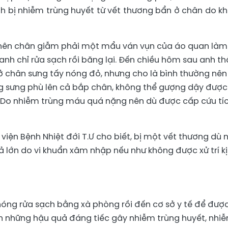
nh bị nhiễm trùng huyết từ vết thương bẩn ở chân do k
ối nên chân giẫm phải một mẩu ván vụn của áo quan làm
nh chỉ rửa sạch rồi băng lại. Đến chiều hôm sau anh th
ở chân sưng tấy nóng đỏ, nhưng cho là bình thường nên
ng sưng phù lên cả bắp chân, không thể gượng dậy được
. Do nhiễm trùng máu quá nặng nên dù được cấp cứu tí
iện Bệnh Nhiệt đới T.Ư cho biết, bị một vết thương dù 
 lớn do vi khuẩn xâm nhập nếu như không được xử trí k
chóng rửa sạch bằng xà phòng rồi đến cơ sở y tế để đượ
nh những hậu quả đáng tiếc gây nhiễm trùng huyết, nhi