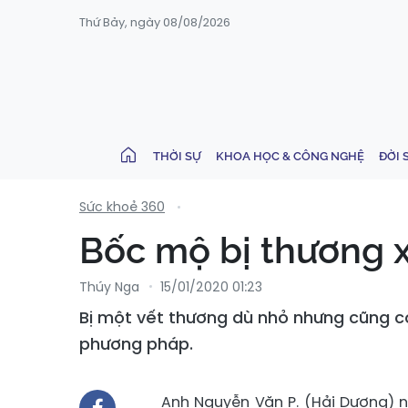
Thứ Bảy, ngày 08/08/2026
THỜI SỰ
KHOA HỌC & CÔNG NGHỆ
ĐỜI 
Sức khoẻ 360
Bốc mộ bị thương
Thúy Nga
15/01/2020 01:23
Bị một vết thương dù nhỏ nhưng cũng có
phương pháp.
Anh Nguyễn Văn P. (Hải Dương) nh