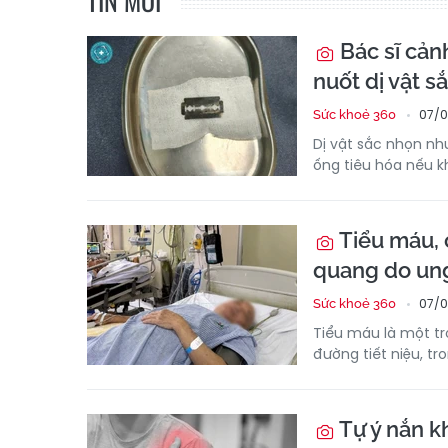
TIN MỚI
Bác sĩ cản
nuốt dị vật s
07/0
Sức khoẻ 360
Dị vật sắc nhọn nh
ống tiêu hóa nếu k
Tiểu máu, 
quang do un
07/0
Sức khoẻ 360
Tiểu máu là một tr
đường tiết niệu, t
Tự ý nắn k