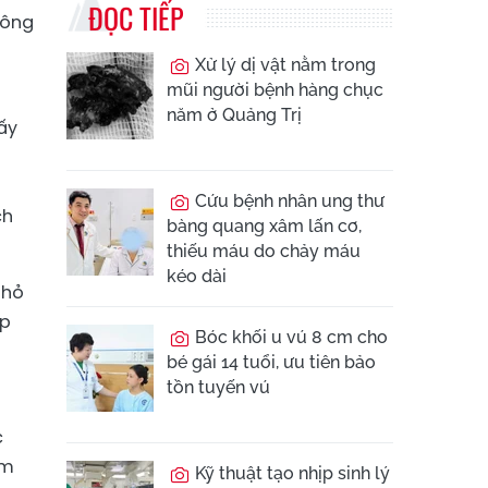
ĐỌC TIẾP
hông
Xử lý dị vật nằm trong
mũi người bệnh hàng chục
năm ở Quảng Trị
ấy
Cứu bệnh nhân ung thư
ch
bàng quang xâm lấn cơ,
thiếu máu do chảy máu
kéo dài
nhỏ
ịp
Bóc khối u vú 8 cm cho
bé gái 14 tuổi, ưu tiên bảo
tồn tuyến vú
c
ễm
Kỹ thuật tạo nhịp sinh lý