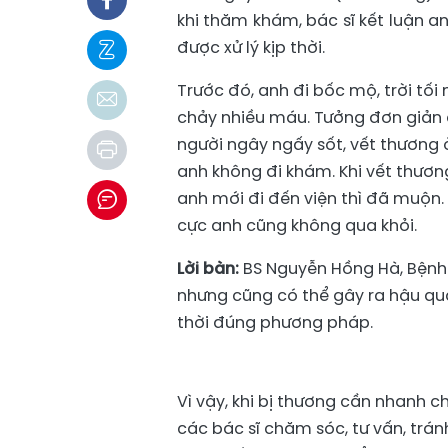
khi thăm khám, bác sĩ kết luận a
được xử lý kịp thời.
Trước đó, anh đi bốc mộ, trời t
chảy nhiều máu. Tưởng đơn giản a
người ngây ngấy sốt, vết thương 
anh không đi khám. Khi vết thươ
anh mới đi đến viện thì đã muộn
cực anh cũng không qua khỏi.
Lời bàn:
BS Nguyễn Hồng Hà, Bệnh v
nhưng cũng có thể gây ra hậu quả
thời đúng phương pháp.
Vì vậy, khi bị thương cần nhanh 
các bác sĩ chăm sóc, tư vấn, trá