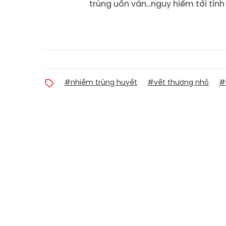
trùng uốn ván…nguy hiểm tới tín
#nhiễm trùng huyết
#vết thương nhỏ
#