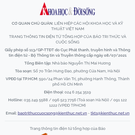
CƠ QUAN CHỦ QUẢN:
LIÊN HIỆP CÁC HỘI KHOA HỌC VÀ KỸ
THUẬT VIỆT NAM
TRANG THÔNG TIN ĐIỆN TỬ TỔNG HỢP CỦA BÁO TRI THỨC VÀ
CUỘC SỐNG
Giấy phép số 113/GP-TTĐT do Cục Phát thanh, truyền hình và Thông
tin điện tử - Bộ Thông tin và Truyền thông cấp ngày 08/07/2021
Tổng Biên tập:
Nhà báo Nguyễn Thị Mai Hương
Tòa soạn:
Số 70 Trần Hưng Đạo, phường Cửa Nam, Hà Nội
VPĐD tại TP.HCM:
590/24 Phan Văn Trị, phường Hạnh Thông, Thành
phố Hồ Chí Minh
Điện thoại:
024 6 254 3519
Hotline:
035 249 5588 / 096 523 7756 (Toà soạn Hà Nội) / 091 122
1222 (VPĐD TPHCM)
Email:
baotrithuccuocsong@kienthuc.net.vn
-
tkts@kienthuc.net.vn
Trang thông tin điện tử tổng hợp của Báo