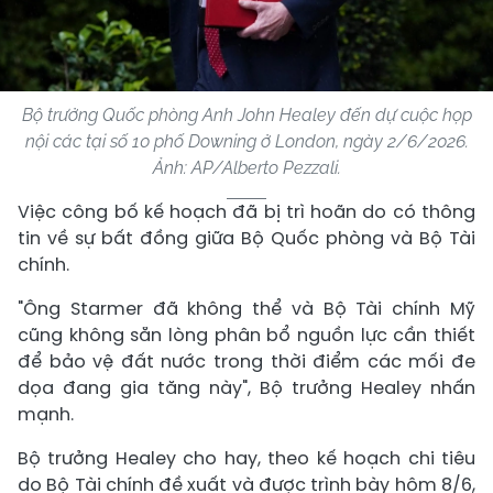
Bộ trưởng Quốc phòng Anh John Healey đến dự cuộc họp
nội các tại số 10 phố Downing ở London, ngày 2/6/2026.
Ảnh: AP/Alberto Pezzali.
Việc công bố kế hoạch đã bị trì hoãn do có thông
tin về sự bất đồng giữa Bộ Quốc phòng và Bộ Tài
chính.
"Ông Starmer đã không thể và Bộ Tài chính Mỹ
cũng không sẵn lòng phân bổ nguồn lực cần thiết
để bảo vệ đất nước trong thời điểm các mối đe
dọa đang gia tăng này", Bộ trưởng Healey nhấn
mạnh.
Bộ trưởng Healey cho hay, theo kế hoạch chi tiêu
do Bộ Tài chính đề xuất và được trình bày hôm 8/6,