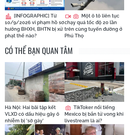
[INFOGRAPHIC] Từ
Một ô tô liên tục
10/9/2026 vi phạm hồ sơ
chạy quá tốc độ 20 lần
hưởng BHXH, BHTN bị xử
trên cùng tuyến đường ở
phạt thế nào?
Phú Thọ
CÓ THỂ BẠN QUAN TÂM
Hà Nội: Hai bãi tập kết
TikToker nổi tiếng
VLXD có dấu hiệu gây ô
Mexico bị bắn tử vong khi
nhiễm bị 'sờ gáy'
livestream là ai?