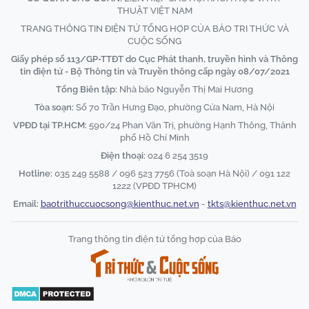
THUẬT VIỆT NAM
TRANG THÔNG TIN ĐIỆN TỬ TỔNG HỢP CỦA BÁO TRI THỨC VÀ
CUỘC SỐNG
Giấy phép số 113/GP-TTĐT do Cục Phát thanh, truyền hình và Thông
tin điện tử - Bộ Thông tin và Truyền thông cấp ngày 08/07/2021
Tổng Biên tập:
Nhà báo Nguyễn Thị Mai Hương
Tòa soạn:
Số 70 Trần Hưng Đạo, phường Cửa Nam, Hà Nội
VPĐD tại TP.HCM:
590/24 Phan Văn Trị, phường Hạnh Thông, Thành
phố Hồ Chí Minh
Điện thoại:
024 6 254 3519
Hotline:
035 249 5588 / 096 523 7756 (Toà soạn Hà Nội) / 091 122
1222 (VPĐD TPHCM)
Email:
baotrithuccuocsong@kienthuc.net.vn
-
tkts@kienthuc.net.vn
Trang thông tin điện tử tổng hợp của Báo