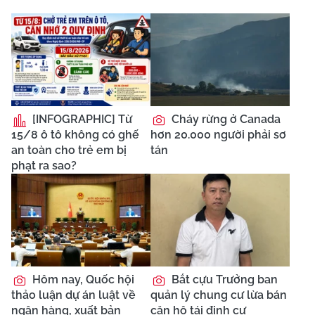
[INFOGRAPHIC] Từ
Cháy rừng ở Canada
15/8 ô tô không có ghế
hơn 20.000 người phải sơ
an toàn cho trẻ em bị
tán
phạt ra sao?
Hôm nay, Quốc hội
Bắt cựu Trưởng ban
thảo luận dự án luật về
quản lý chung cư lừa bán
ngân hàng, xuất bản
căn hộ tái định cư