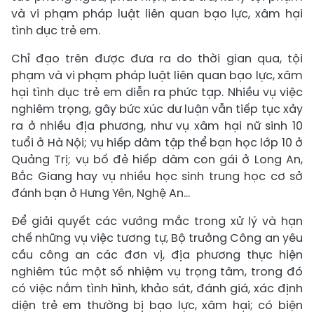
và vi phạm pháp luật liên quan bạo lực, xâm hại
tình dục trẻ em.
Chỉ đạo trên được đưa ra do thời gian qua, tội
phạm và vi phạm pháp luật liên quan bạo lực, xâm
hại tình dục trẻ em diễn ra phức tạp. Nhiều vụ việc
nghiêm trọng, gây bức xúc dư luận vẫn tiếp tục xảy
ra ở nhiều địa phương, như vụ xâm hại nữ sinh 10
tuổi ở Hà Nội; vụ hiếp dâm tập thể bạn học lớp 10 ở
Quảng Trị; vụ bố đẻ hiếp dâm con gái ở Long An,
Bắc Giang hay vụ nhiều học sinh trung học cơ sở
đánh bạn ở Hưng Yên, Nghệ An…
Để giải quyết các vướng mắc trong xử lý và hạn
chế những vụ việc tương tự, Bộ trưởng Công an yêu
cầu công an các đơn vị, địa phương thực hiện
nghiêm túc một số nhiệm vụ trọng tâm, trong đó
có việc nắm tình hình, khảo sát, đánh giá, xác định
diện trẻ em thường bị bạo lực, xâm hại; có biện