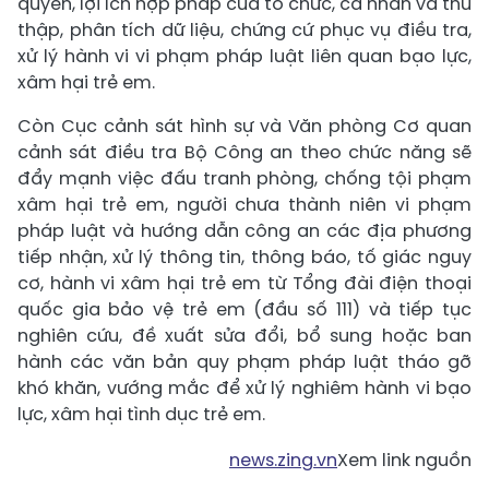
quyền, lợi ích hợp pháp của tổ chức, cá nhân và thu
thập, phân tích dữ liệu, chứng cứ phục vụ điều tra,
xử lý hành vi vi phạm pháp luật liên quan bạo lực,
xâm hại trẻ em.
Còn Cục cảnh sát hình sự và Văn phòng Cơ quan
cảnh sát điều tra Bộ Công an theo chức năng sẽ
đẩy mạnh việc đấu tranh phòng, chống tội phạm
xâm hại trẻ em, người chưa thành niên vi phạm
pháp luật và hướng dẫn công an các địa phương
tiếp nhận, xử lý thông tin, thông báo, tố giác nguy
cơ, hành vi xâm hại trẻ em từ Tổng đài điện thoại
quốc gia bảo vệ trẻ em (đầu số 111) và tiếp tục
nghiên cứu, đề xuất sửa đổi, bổ sung hoặc ban
hành các văn bản quy phạm pháp luật tháo gỡ
khó khăn, vướng mắc để xử lý nghiêm hành vi bạo
lực, xâm hại tình dục trẻ em.
news.zing.vn
Xem link nguồn