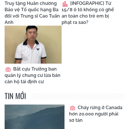
Truy tặng Huân chương
[INFOGRAPHIC] Từ
Bảo vệ Tổ quốc hạng Ba
15/8 ô tô không có ghế
đối với Trung sĩ Cao Tuấn
an toàn cho trẻ em bị
Anh
phạt ra sao?
Bắt cựu Trưởng ban
quản lý chung cư lừa bán
căn hộ tái định cư
TIN MỚI
Cháy rừng ở Canada
hơn 20.000 người phải
sơ tán