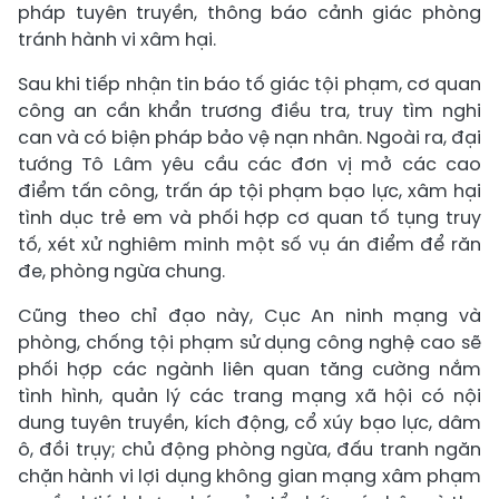
pháp tuyên truyền, thông báo cảnh giác phòng
tránh hành vi xâm hại.
Sau khi tiếp nhận tin báo tố giác tội phạm, cơ quan
công an cần khẩn trương điều tra, truy tìm nghi
can và có biện pháp bảo vệ nạn nhân. Ngoài ra, đại
tướng Tô Lâm yêu cầu các đơn vị mở các cao
điểm tấn công, trấn áp tội phạm bạo lực, xâm hại
tình dục trẻ em và phối hợp cơ quan tố tụng truy
tố, xét xử nghiêm minh một số vụ án điểm để răn
đe, phòng ngừa chung.
Cũng theo chỉ đạo này, Cục An ninh mạng và
phòng, chống tội phạm sử dụng công nghệ cao sẽ
phối hợp các ngành liên quan tăng cường nắm
tình hình, quản lý các trang mạng xã hội có nội
dung tuyên truyền, kích động, cổ xúy bạo lực, dâm
ô, đồi trụy; chủ động phòng ngừa, đấu tranh ngăn
chặn hành vi lợi dụng không gian mạng xâm phạm