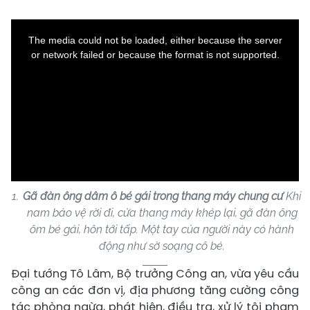
This
is
a
The media could not be loaded, either because the server
modal
window.
or network failed or because the format is not supported.
Gã đàn ông dâm ô bé gái trong thang máy chung cư
Khi
nam bảo vệ rời đi, cửa thang máy khép lại, gã đàn ông
ôm bé gái, hôn tới tấp. Một tay của người này có hành
động như sờ soạng cô bé.
Đại tướng
Tô Lâm
, Bộ trưởng Công an, vừa yêu cầu
công an các đơn vị, địa phương tăng cường công
tác phòng ngừa, phát hiện, điều tra, xử lý tội phạm