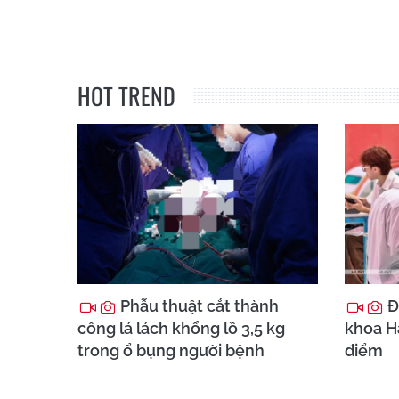
HOT TREND
Phẫu thuật cắt thành
Đ
công lá lách khổng lồ 3,5 kg
khoa Hà
trong ổ bụng người bệnh
điểm