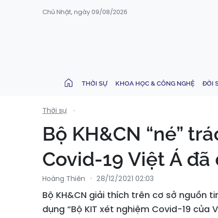
Chủ Nhật, ngày 09/08/2026
THỜI SỰ
KHOA HỌC & CÔNG NGHỆ
ĐỜI 
Thời sự
Bộ KH&CN “né” trác
Covid-19 Việt Á đ
Hoàng Thiên
28/12/2021 02:03
Bộ KH&CN giải thích trên cơ sở nguồn ti
dụng “Bộ KIT xét nghiệm Covid-19 của V