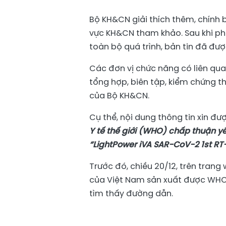
Bộ KH&CN giải thích thêm, chính b
vực KH&CN tham khảo. Sau khi phát
toàn bộ quá trình, bản tin đã đư
Các đơn vị chức năng có liên quan
tổng hợp, biên tập, kiểm chứng t
của Bộ KH&CN.
Cụ thể, nội dung thông tin xin đ
Y tế thế giới (WHO) chấp thuận yê
“LightPower iVA SAR-CoV-2 1st RT-
Trước đó, chiều 20/12, trên trang
của Việt Nam sản xuất được WHO 
tìm thấy đường dẫn.