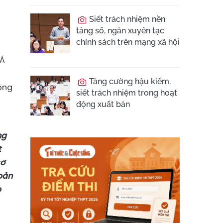
Siết trách nhiệm nền
tảng số, ngăn xuyên tạc
chính sách trên mạng xã hội
 Á
Tăng cường hậu kiểm,
ông
siết trách nhiệm trong hoạt
a
động xuất bản
ng
t
cơ
 bản
p