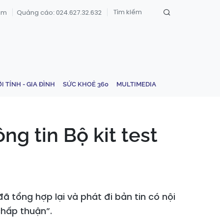
om
Quảng cáo: 024.627.32.632
ỚI TÍNH - GIA ĐÌNH
SỨC KHOẺ 360
MULTIMEDIA
g tin Bộ kit test
ã tổng hợp lại và phát đi bản tin có nội
chấp thuận”.