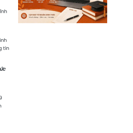
ĩnh
ình
 tin
hức
9
n