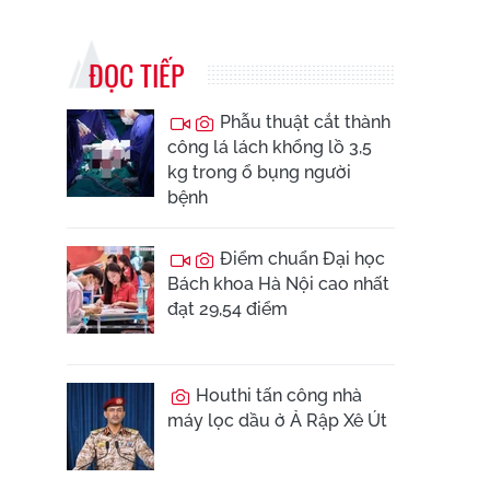
ĐỌC TIẾP
Phẫu thuật cắt thành
công lá lách khổng lồ 3,5
kg trong ổ bụng người
bệnh
Điểm chuẩn Đại học
Bách khoa Hà Nội cao nhất
đạt 29,54 điểm
Houthi tấn công nhà
máy lọc dầu ở Ả Rập Xê Út