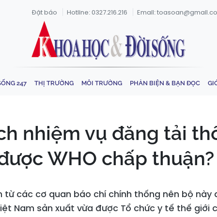
Đặt báo
Hotline: 0327.216.216
Email: toasoan@gmail.c
SỐNG 247
THỊ TRƯỜNG
MÔI TRƯỜNG
PHẢN BIỆN & BẠN ĐỌC
GI
h nhiệm vụ đăng tải thôn
ã được WHO chấp thuận?
n từ các cơ quan báo chí chính thống nên bộ này đ
iệt Nam sản xuất vừa được Tổ chức y tế thế giới 