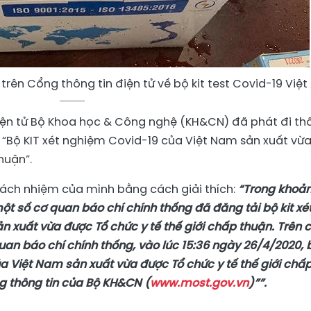
rên Cổng thông tin điện tử về bộ kit test Covid-19 Việt
điện tử Bộ Khoa học & Công nghệ (KH&CN) đã phát đi th
tin “Bộ KIT xét nghiệm Covid-19 của Việt Nam sản xuất vừ
huận”.
ách nhiệm của mình bằng cách giải thích:
“Trong khoả
ột số cơ quan báo chí chính thống đã đăng tải bộ kit xé
 xuất vừa được Tổ chức y tế thế giới chấp thuận. Trên 
uan báo chí chính thống, vào lúc 15:36 ngày 26/4/2020,
ủa Việt Nam sản xuất vừa được Tổ chức y tế thế giới chấ
g thông tin của Bộ KH&CN (
www.most.gov.vn
)””.