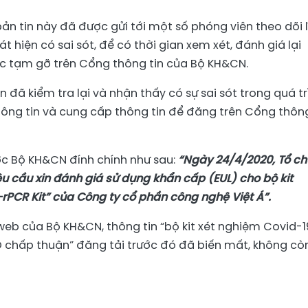
ản tin này đã được gửi tới một số phóng viên theo dõi l
 hiện có sai sót, để có thời gian xem xét, đánh giá lại
ợc tạm gỡ trên Cổng thông tin của Bộ KH&CN.
 đã kiểm tra lại và nhận thấy có sự sai sót trong quá tr
hông tin và cung cấp thông tin để đăng trên Cổng thông
ược Bộ KH&CN đính chính như sau:
“Ngày 24/4/2020, Tổ c
u cầu xin đánh giá sử dụng khẩn cấp (EUL) cho bộ kit
rPCR Kit” của Công ty cổ phần công nghệ Việt Á”.
 web của Bộ KH&CN, thông tin “bộ kit xét nghiệm Covid-1
chấp thuận” đăng tải trước đó đã biến mất, không cò