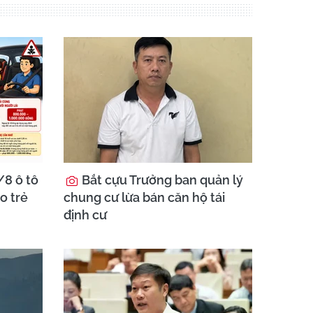
8 ô tô
Bắt cựu Trưởng ban quản lý
o trẻ
chung cư lừa bán căn hộ tái
định cư