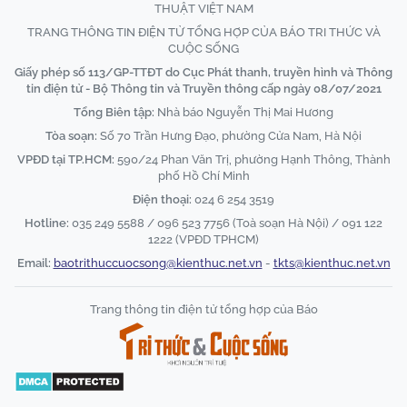
THUẬT VIỆT NAM
TRANG THÔNG TIN ĐIỆN TỬ TỔNG HỢP CỦA BÁO TRI THỨC VÀ
CUỘC SỐNG
Giấy phép số 113/GP-TTĐT do Cục Phát thanh, truyền hình và Thông
tin điện tử - Bộ Thông tin và Truyền thông cấp ngày 08/07/2021
Tổng Biên tập:
Nhà báo Nguyễn Thị Mai Hương
Tòa soạn:
Số 70 Trần Hưng Đạo, phường Cửa Nam, Hà Nội
VPĐD tại TP.HCM:
590/24 Phan Văn Trị, phường Hạnh Thông, Thành
phố Hồ Chí Minh
Điện thoại:
024 6 254 3519
Hotline:
035 249 5588 / 096 523 7756 (Toà soạn Hà Nội) / 091 122
1222 (VPĐD TPHCM)
Email:
baotrithuccuocsong@kienthuc.net.vn
-
tkts@kienthuc.net.vn
Trang thông tin điện tử tổng hợp của Báo