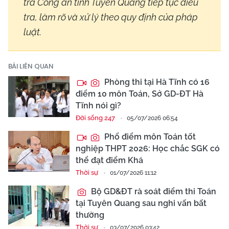
tra Công an tỉnh Tuyên Quang tiếp tục điều
tra, làm rõ và xử lý theo quy định của pháp
luật.
BÀI LIÊN QUAN
Phòng thi tại Hà Tĩnh có 16
điểm 10 môn Toán, Sở GD-ĐT Hà
Tĩnh nói gì?
Đời sống 247
05/07/2026 06:54
Phổ điểm môn Toán tốt
nghiệp THPT 2026: Học chắc SGK có
thể đạt điểm Khá
Thời sự
01/07/2026 11:12
Bộ GD&ĐT rà soát điểm thi Toán
tại Tuyên Quang sau nghi vấn bất
thường
Thời sự
03/07/2026 03:42