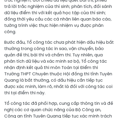
trắc nghiệm; đối chiếu dữ liệu quét bài thi, phiếu
trả lời trắc nghiệm của thí sinh; phân tích, đối sánh
dữ liệu điểm thi với kết quả học tập của thí sinh;
đồng thời yêu cầu các cá nhân liên quan báo cáo,
tường trình việc thực hiện nhiệm vụ được phân
công.
Bước đầu, Tổ công tác chưa phát hiện dấu hiệu bất
thường trong công tác in sao, vận chuyển, bảo
quản đề thi, bài thi và chấm thi. Tuy nhiên, qua
phân tích dữ liệu và xác minh sơ bộ, Tổ công tác
nhận định kết quả thi môn Toán tại Điểm thi
Trường THPT Chuyên thuộc Hội đồng thi tỉnh Tuyên
Quang là bất thường, có dấu hiệu cần tiếp tục
được xác minh, làm rõ, nhất là đối với công tác coi
thi tại điểm thi này.
Tổ công tác đã phối hợp, cung cấp thông tin và đề
nghị các cơ quan chức năng của Bộ Công an,
Công an tỉnh Tuyên Quang tiếp tục xác minh trách