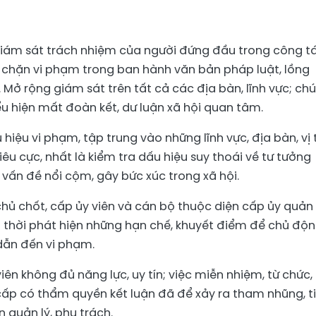
 giám sát trách nhiệm của người đứng đầu trong công t
n chặn vi phạm trong ban hành văn bản pháp luật, lồng
ộ. Mở rộng giám sát trên tất cả các địa bàn, lĩnh vực; chú
ểu hiện mất đoàn kết, dư luận xã hội quan tâm.
hiệu vi phạm, tập trung vào những lĩnh vực, địa bàn, vị t
êu cực, nhất là kiểm tra dấu hiệu suy thoái về tư tưởng
g vấn đề nổi cộm, gây bức xúc trong xã hội.
hủ chốt, cấp ủy viên và cán bộ thuộc diện cấp ủy quản 
ịp thời phát hiện những hạn chế, khuyết điểm để chủ độ
dẫn đến vi phạm.
iên không đủ năng lực, uy tín; việc miễn nhiệm, từ chức,
cấp có thẩm quyền kết luận đã để xảy ra tham nhũng, t
 quản lý, phụ trách.