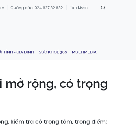
om
Quảng cáo: 024.627.32.632
ỚI TÍNH - GIA ĐÌNH
SỨC KHOẺ 360
MULTIMEDIA
i mở rộng, có trọng
ng, kiểm tra có trọng tâm, trọng điểm;