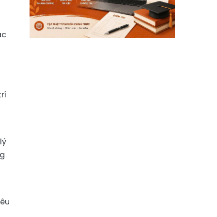
ác
rí
lý
ng
iêu