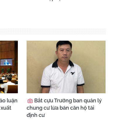
ảo luận
Bắt cựu Trưởng ban quản lý
 xuất
chung cư lừa bán căn hộ tái
định cư