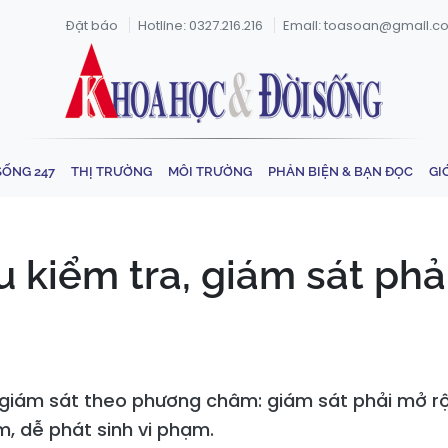
Đặt báo
Hotline: 0327.216.216
Email: toasoan@gmail.c
SỐNG 247
THỊ TRƯỜNG
MÔI TRƯỜNG
PHẢN BIỆN & BẠN ĐỌC
GI
u kiểm tra, giám sát phả
a, giám sát theo phương châm: giám sát phải mở rộ
m, dễ phát sinh vi phạm.