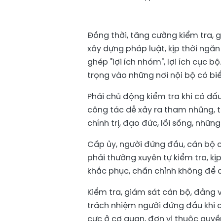
Đồng thời, tăng cường kiểm tra,
xây dựng pháp luật, kịp thời ngă
ghép "lợi ích nhóm", lợi ích cục b
trọng vào những nơi nội bộ có bi
Phải chủ động kiểm tra khi có dấu 
công tác dễ xảy ra tham nhũng, ti
chính trị, đạo đức, lối sống, nhữn
Cấp ủy, người đứng đầu, cán bộ c
phải thường xuyên tự kiểm tra, k
khắc phục, chấn chỉnh không để 
Kiểm tra, giám sát cán bộ, đảng v
trách nhiệm người đứng đầu khi 
cực ở cơ quan, đơn vị thuộc quyền