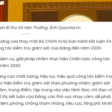
an Bí thư Võ Văn Thưởng. Ảnh Quochoi.vn
ường vừa thay mặt Bộ Chính trị ký ban hành Kết luận 34
ông tác kiểm tra, giám sát của Đảng đến năm 2030.
nhiệm vụ, giải pháp nhằm thực hiện Chiến lược công tác
 năm 2030.
ng cao chất lượng, hiệu lực, hiệu quả công tác kiểm tra
hực hiện kiểm tra, giám sát theo phương châm: giám sát
âm, trọng điểm, tập trung vào việc lãnh đạo, chỉ đạo v
ỉ thị, kết luận của Đảng; các lĩnh vực nhạy cảm, dễ phát
 kiệm, phòng, chống tham nhũng, tiêu cực, lãng phí; kê kh