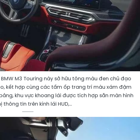
ếc BMW M3 Touring này sở hữu tông màu đen chủ đạo
ino, kết hợp cùng các tấm ốp trang trí màu xám đậm
ảng, khu vực khoang lái được tích hợp sẵn màn hình
ị thông tin trên kính lái HUD,...