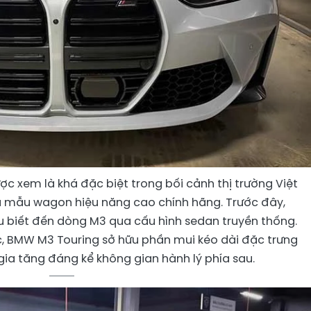
ợc xem là khá đặc biệt trong bối cảnh thị trường Việt
 mẫu wagon hiệu năng cao chính hãng. Trước đây,
 biết đến dòng M3 qua cấu hình sedan truyền thống.
c, BMW M3 Touring sở hữu phần mui kéo dài đặc trưng
ia tăng đáng kể không gian hành lý phía sau.