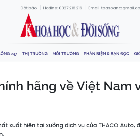
Đặt báo
Hotline: 0327.216.216
Email: toasoan@gmail.c
SỐNG 247
THỊ TRƯỜNG
MÔI TRƯỜNG
PHẢN BIỆN & BẠN ĐỌC
GI
nh hãng về Việt Nam vớ
ất xuất hiện tại xưởng dịch vụ của THACO Auto, 
m.