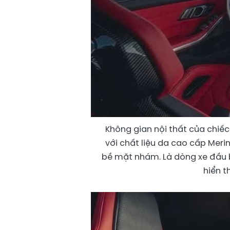
Không gian nội thất của chi
với chất liệu da cao cấp Mer
bề mặt nhám. Là dòng xe đầu b
hiển th