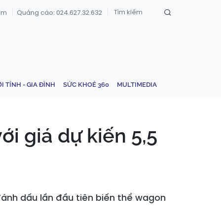
om
Quảng cáo: 024.627.32.632
ỚI TÍNH - GIA ĐÌNH
SỨC KHOẺ 360
MULTIMEDIA
i giá dự kiến 5,5
đánh dấu lần đầu tiên biến thể wagon