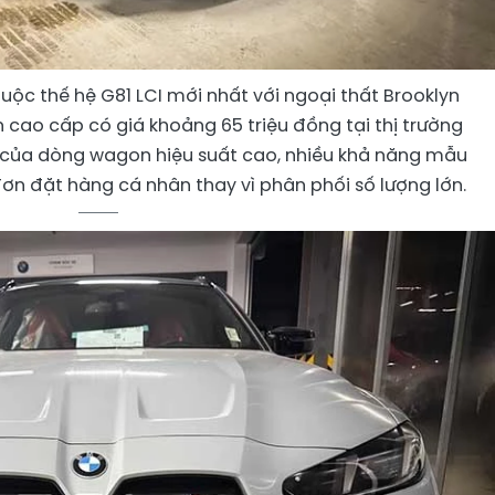
ộc thế hệ G81 LCI mới nhất với ngoại thất Brooklyn
 cao cấp có giá khoảng 65 triệu đồng tại thị trường
ù của dòng wagon hiệu suất cao, nhiều khả năng mẫu
n đặt hàng cá nhân thay vì phân phối số lượng lớn.