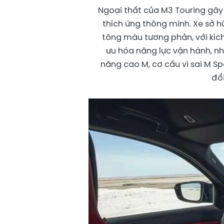
Ngoại thất của M3 Touring gây
thích ứng thông minh. Xe sở 
tông màu tương phản, với kích 
ưu hóa năng lực vận hành, nh
năng cao M, cơ cấu vi sai M S
đổi