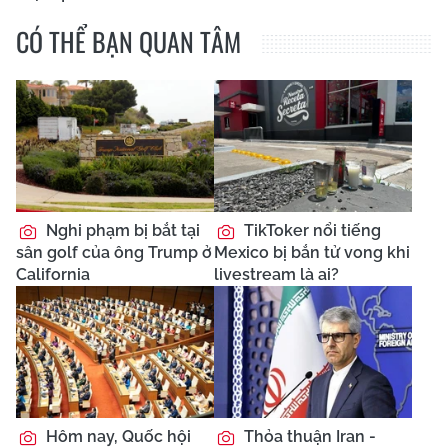
CÓ THỂ BẠN QUAN TÂM
Nghi phạm bị bắt tại
TikToker nổi tiếng
sân golf của ông Trump ở
Mexico bị bắn tử vong khi
California
livestream là ai?
Hôm nay, Quốc hội
Thỏa thuận Iran -