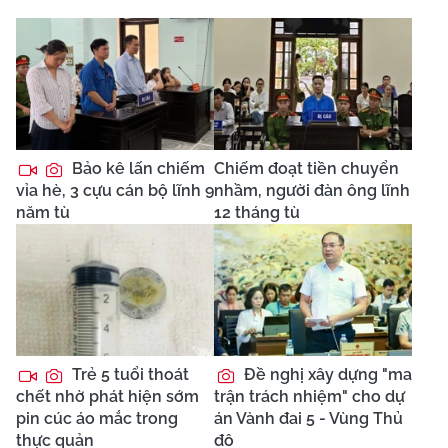
Bảo kê lấn chiếm
Chiếm đoạt tiền chuyển
vỉa hè, 3 cựu cán bộ lĩnh 9
nhầm, người đàn ông lĩnh
năm tù
12 tháng tù
Trẻ 5 tuổi thoát
Đề nghị xây dựng "ma
chết nhờ phát hiện sớm
trận trách nhiệm" cho dự
pin cúc áo mắc trong
án Vành đai 5 - Vùng Thủ
thực quản
đô