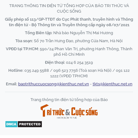
TRANG THÔNG TIN ĐIỆN TỬ TỔNG HỢP CỦA BÁO TRI THỨC VÀ
CUỘC SỐNG
Giấy phép số 113/GP-TTĐT do Cục Phát thanh, truyền hình và Thông
tin điện tử - Bộ Thông tin và Truyền thông cấp ngày 08/07/2021
Tổng Biên tập:
Nhà báo Nguyễn Thị Mai Hương
Tòa soạn:
Số 70 Trần Hưng Đạo, phường Cửa Nam, Hà Nội
VPĐD tại TP.HCM:
590/24 Phan Văn Trị, phường Hạnh Thông, Thành
phố Hồ Chí Minh
Điện thoại:
024 6 254 3519
Hotline:
035 249 5588 / 096 523 7756 (Toà soạn Hà Nội) / 091 122
1222 (VPĐD TPHCM)
Email:
baotrithuccuocsong@kienthuc.net.vn
-
tkts@kienthuc.net.vn
Trang thông tin điện tử tổng hợp của Báo