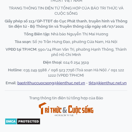
THUẬT VIỆT NAM
TRANG THÔNG TIN ĐIỆN TỬ TỔNG HỢP CỦA BÁO TRI THỨC VÀ
CUỘC SỐNG
Giấy phép số 113/GP-TTĐT do Cục Phát thanh, truyền hình và Thông
tin điện tử - Bộ Thông tin và Truyền thông cấp ngày 08/07/2021
Tổng Biên tập:
Nhà báo Nguyễn Thị Mai Hương
Tòa soạn:
Số 70 Trần Hưng Đạo, phường Cửa Nam, Hà Nội
VPĐD tại TP.HCM:
590/24 Phan Văn Trị, phường Hạnh Thông, Thành
phố Hồ Chí Minh
Điện thoại:
024 6 254 3519
Hotline:
035 249 5588 / 096 523 7756 (Toà soạn Hà Nội) / 091 122
1222 (VPĐD TPHCM)
Email:
baotrithuccuocsong@kienthuc.net.vn
-
tkts@kienthuc.net.vn
Trang thông tin điện tử tổng hợp của Báo