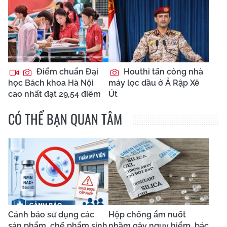
Điểm chuẩn Đại
Houthi tấn công nhà
học Bách khoa Hà Nội
máy lọc dầu ở Ả Rập Xê
cao nhất đạt 29,54 điểm
Út
CÓ THỂ BẠN QUAN TÂM
Cảnh báo sử dụng các
Hộp chống ẩm nuốt
sản phẩm, chế phẩm sinh
nhầm gây nguy hiểm, bác