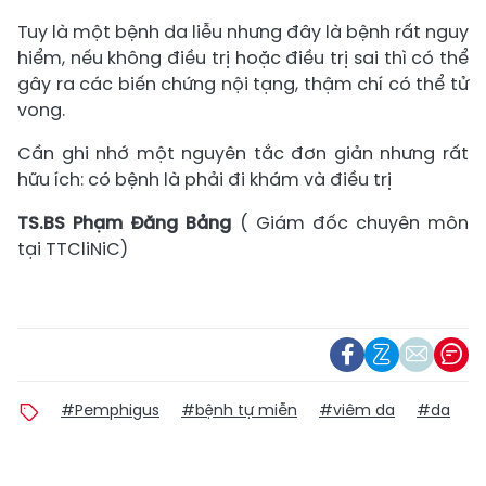
Tuy là một bệnh da liễu nhưng đây là bệnh rất nguy
hiểm, nếu không điều trị hoặc điều trị sai thì có thể
gây ra các biến chứng nội tạng, thậm chí có thể tử
vong.
Cần ghi nhớ một nguyên tắc đơn giản nhưng rất
hữu ích: có bệnh là phải đi khám và điều trị
TS.BS Phạm Đăng Bảng
( Giám đốc chuyên môn
tại TTCliNiC)
#Pemphigus
#bệnh tự miễn
#viêm da
#da