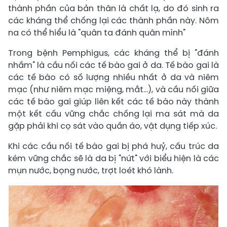
thành phần của bản thân là chất lạ, do đó sinh ra
các kháng thể chống lại các thành phần này. Nôm
na có thể hiểu là "quân ta đánh quân mình"
Trong bệnh Pemphigus, các kháng thể bị "đánh
nhầm" là cầu nối các tế bào gai ở da. Tế bào gai là
các tế bào có số lượng nhiều nhất ở da và niêm
mạc (như niêm mạc miệng, mắt...), và cầu nối giữa
các tế bào gai giúp liên kết các tế bào này thành
một kết cấu vững chắc chống lại ma sát mà da
gặp phải khi cọ sát vào quần áo, vật dụng tiếp xúc.
Khi các cầu nối tế bào gai bị phá huỷ, cấu trúc da
kém vững chắc sẽ là da bị "nứt" với biểu hiện là các
mụn nước, bọng nước, trợt loét khó lành.