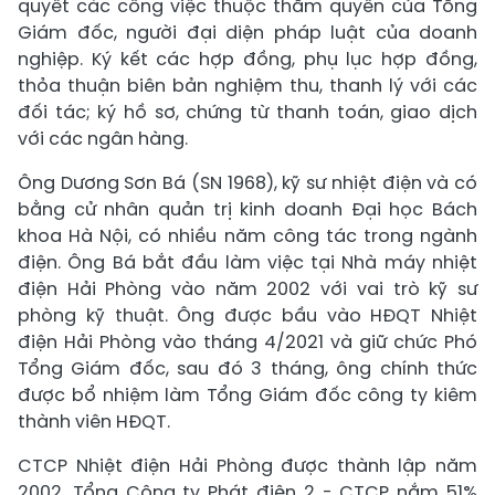
quyết các công việc thuộc thẩm quyền của Tổng
Giám đốc, người đại diện pháp luật của doanh
nghiệp. Ký kết các hợp đồng, phụ lục hợp đồng,
thỏa thuận biên bản nghiệm thu, thanh lý với các
đối tác; ký hồ sơ, chứng từ thanh toán, giao dịch
với các ngân hàng.
Ông Dương Sơn Bá (SN 1968), kỹ sư nhiệt điện và có
bằng cử nhân quản trị kinh doanh Đại học Bách
khoa Hà Nội, có nhiều năm công tác trong ngành
điện. Ông Bá bắt đầu làm việc tại Nhà máy nhiệt
điện Hải Phòng vào năm 2002 với vai trò kỹ sư
phòng kỹ thuật. Ông được bầu vào HĐQT Nhiệt
điện Hải Phòng vào tháng 4/2021 và giữ chức Phó
Tổng Giám đốc, sau đó 3 tháng, ông chính thức
được bổ nhiệm làm Tổng Giám đốc công ty kiêm
thành viên HĐQT.
CTCP Nhiệt điện Hải Phòng được thành lập năm
2002. Tổng Công ty Phát điện 2 - CTCP nắm 51%