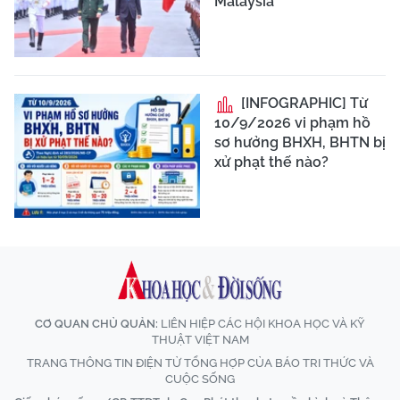
Malaysia
[INFOGRAPHIC] Từ
10/9/2026 vi phạm hồ
sơ hưởng BHXH, BHTN bị
xử phạt thế nào?
CƠ QUAN CHỦ QUẢN:
LIÊN HIỆP CÁC HỘI KHOA HỌC VÀ KỸ
THUẬT VIỆT NAM
TRANG THÔNG TIN ĐIỆN TỬ TỔNG HỢP CỦA BÁO TRI THỨC VÀ
CUỘC SỐNG