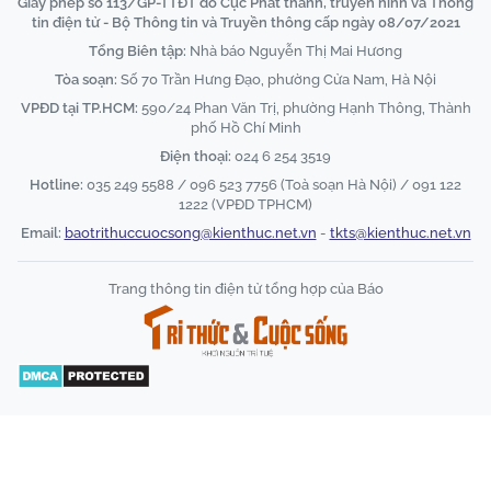
Giấy phép số 113/GP-TTĐT do Cục Phát thanh, truyền hình và Thông
tin điện tử - Bộ Thông tin và Truyền thông cấp ngày 08/07/2021
Tổng Biên tập:
Nhà báo Nguyễn Thị Mai Hương
Tòa soạn:
Số 70 Trần Hưng Đạo, phường Cửa Nam, Hà Nội
VPĐD tại TP.HCM:
590/24 Phan Văn Trị, phường Hạnh Thông, Thành
phố Hồ Chí Minh
Điện thoại:
024 6 254 3519
Hotline:
035 249 5588 / 096 523 7756 (Toà soạn Hà Nội) / 091 122
1222 (VPĐD TPHCM)
Email:
baotrithuccuocsong@kienthuc.net.vn
-
tkts@kienthuc.net.vn
Trang thông tin điện tử tổng hợp của Báo