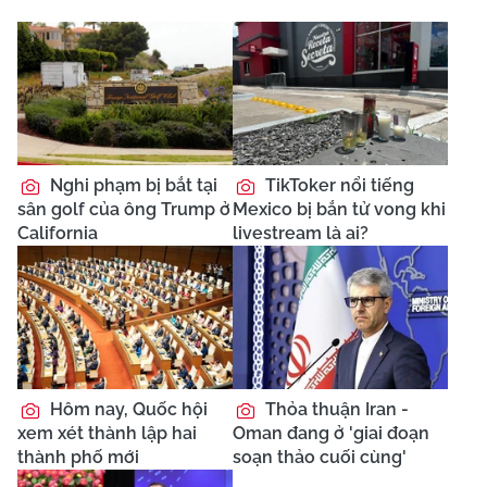
Nghi phạm bị bắt tại
TikToker nổi tiếng
sân golf của ông Trump ở
Mexico bị bắn tử vong khi
California
livestream là ai?
Hôm nay, Quốc hội
Thỏa thuận Iran -
xem xét thành lập hai
Oman đang ở 'giai đoạn
thành phố mới
soạn thảo cuối cùng'