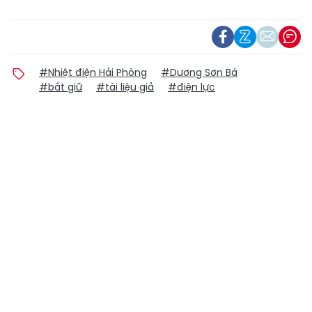
#Nhiệt điện Hải Phòng
#Dương Sơn Bá
#bắt giữ
#tài liệu giả
#điện lực