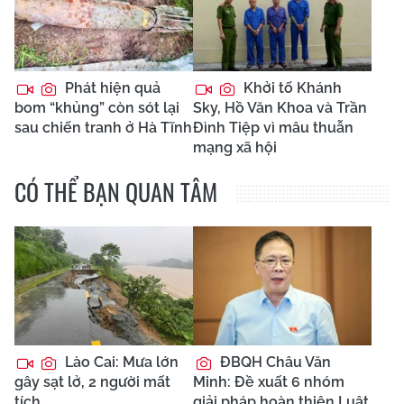
Phát hiện quả
Khởi tố Khánh
bom “khủng” còn sót lại
Sky, Hồ Văn Khoa và Trần
sau chiến tranh ở Hà Tĩnh
Đình Tiệp vì mâu thuẫn
mạng xã hội
CÓ THỂ BẠN QUAN TÂM
Lào Cai: Mưa lớn
ĐBQH Châu Văn
gây sạt lở, 2 người mất
Minh: Đề xuất 6 nhóm
tích
giải pháp hoàn thiện Luật