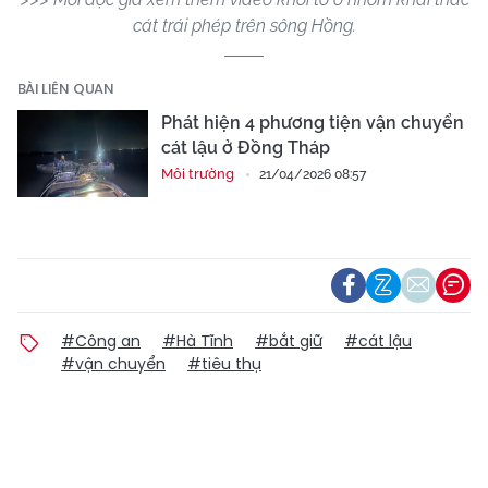
cát trái phép trên sông Hồng.
BÀI LIÊN QUAN
Phát hiện 4 phương tiện vận chuyển
cát lậu ở Đồng Tháp
Môi trường
21/04/2026 08:57
#Công an
#Hà Tĩnh
#bắt giữ
#cát lậu
#vận chuyển
#tiêu thụ