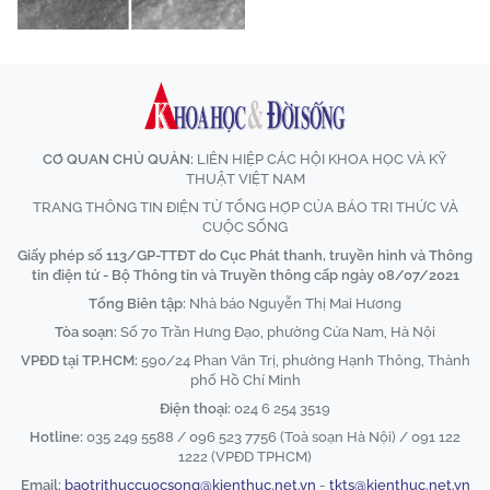
CƠ QUAN CHỦ QUẢN:
LIÊN HIỆP CÁC HỘI KHOA HỌC VÀ KỸ
THUẬT VIỆT NAM
TRANG THÔNG TIN ĐIỆN TỬ TỔNG HỢP CỦA BÁO TRI THỨC VÀ
CUỘC SỐNG
Giấy phép số 113/GP-TTĐT do Cục Phát thanh, truyền hình và Thông
tin điện tử - Bộ Thông tin và Truyền thông cấp ngày 08/07/2021
Tổng Biên tập:
Nhà báo Nguyễn Thị Mai Hương
Tòa soạn:
Số 70 Trần Hưng Đạo, phường Cửa Nam, Hà Nội
VPĐD tại TP.HCM:
590/24 Phan Văn Trị, phường Hạnh Thông, Thành
phố Hồ Chí Minh
Điện thoại:
024 6 254 3519
Hotline:
035 249 5588 / 096 523 7756 (Toà soạn Hà Nội) / 091 122
1222 (VPĐD TPHCM)
Email:
baotrithuccuocsong@kienthuc.net.vn
-
tkts@kienthuc.net.vn