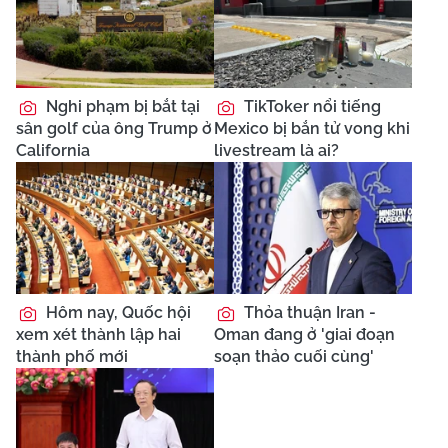
Nghi phạm bị bắt tại
TikToker nổi tiếng
sân golf của ông Trump ở
Mexico bị bắn tử vong khi
California
livestream là ai?
Hôm nay, Quốc hội
Thỏa thuận Iran -
xem xét thành lập hai
Oman đang ở 'giai đoạn
thành phố mới
soạn thảo cuối cùng'