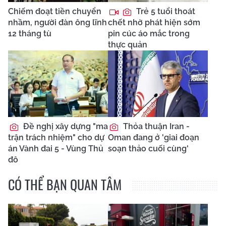
Chiếm đoạt tiền chuyển
Trẻ 5 tuổi thoát
nhầm, người đàn ông lĩnh
chết nhờ phát hiện sớm
12 tháng tù
pin cúc áo mắc trong
thực quản
Đề nghị xây dựng "ma
Thỏa thuận Iran -
trận trách nhiệm" cho dự
Oman đang ở 'giai đoạn
án Vành đai 5 - Vùng Thủ
soạn thảo cuối cùng'
đô
CÓ THỂ BẠN QUAN TÂM