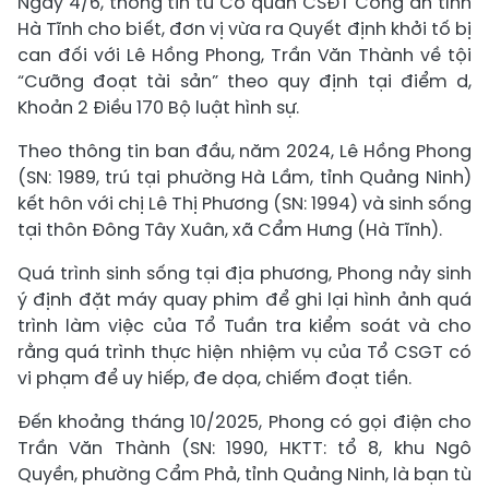
Ngày 4/6, thông tin từ Cơ quan CSĐT Công an tỉnh
Hà Tĩnh cho biết, đơn vị vừa ra Quyết định khởi tố bị
can đối với Lê Hồng Phong, Trần Văn Thành về tội
“Cưỡng đoạt tài sản” theo quy định tại điểm d,
Khoản 2 Điều 170 Bộ luật hình sự.
Theo thông tin ban đầu, năm 2024, Lê Hồng Phong
(SN: 1989, trú tại phường Hà Lầm, tỉnh Quảng Ninh)
kết hôn với chị Lê Thị Phương (SN: 1994) và sinh sống
tại thôn Đông Tây Xuân, xã Cẩm Hưng (Hà Tĩnh).
Quá trình sinh sống tại địa phương, Phong nảy sinh
ý định đặt máy quay phim để ghi lại hình ảnh quá
trình làm việc của Tổ Tuần tra kiểm soát và cho
rằng quá trình thực hiện nhiệm vụ của Tổ CSGT có
vi phạm để uy hiếp, đe dọa, chiếm đoạt tiền.
Đến khoảng tháng 10/2025, Phong có gọi điện cho
Trần Văn Thành (SN: 1990, HKTT: tổ 8, khu Ngô
Quyền, phường Cẩm Phả, tỉnh Quảng Ninh, là bạn tù