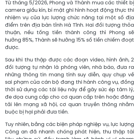
Từ tháng 5/2026, Phong và Thành mua các thiết bị
camera giấu kín, bí mật ghi hình hoạt động thực thi
nhiệm vụ của lực lượng chức năng tại một số địa
điểm trên địa bàn tỉnh Hà Tĩnh. Hai đối tượng thỏa
thuận, nếu tống tiền thành công thì Phong sẽ
hưởng 85%, Thành sẽ hưởng 15% số tiền chiếm đoạt
được.
Sau khi thu thập được các đoạn video, hình ảnh, 2
đối tượng tự nhận là phóng viên, nhà báo, đưa ra
những thông tin mang tính suy diễn, quy chụp về
sai phạm của cán bộ đang thi hành công vụ, đồng
thời sử dụng các tài liệu này để gây sức ép tâm lý,
đe dọa cung cấp cho cơ quan cấp trên hoặc đăng
tải lên mạng xã hội, cơ quan truyền thông nhằm
buộc bị hại phải đưa tiền.
Tuy nhiên, bằng các biện pháp nghiệp vụ, lực lượng
Công an đã nhanh chóng phát hiện, thu thập tài