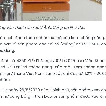
g Văn Thiết sản xuất/ Ảnh: Công an Phú Thọ.
ân tích được thành phần cụ thể của kem chống nắng,
ên bao bì sản phẩm các chỉ số "khủng" như SPF 50+, c
êu dùng.
m định số 4859 KL/KTHS, ngày 01/7/2025 của Viện Khoa
hỉ số SPF (chỉ số chống nắng) của mẫu kem chống nắn
 mại Athena Việt Nam sản xuất chỉ đạt từ 4,2% - 26,6
 phẩm.
Đ-CP, ngày 26/8/2020 của Chính phủ, sản phẩm kem c
 như công bố ghi trên bao bì sản phẩm được xác địn