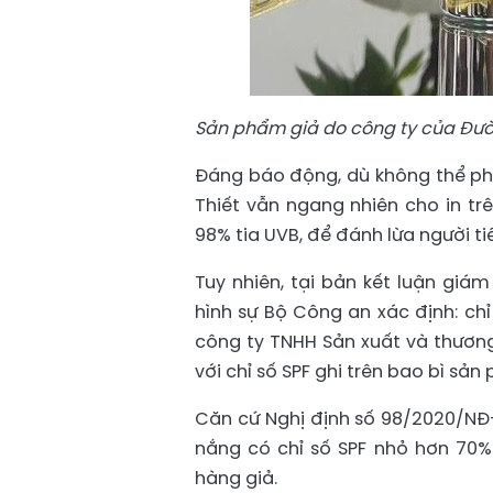
Sản phẩm giả do công ty của Đườn
Đáng báo động, dù không thể ph
Thiết vẫn ngang nhiên cho in tr
98% tia UVB, để đánh lừa người ti
Tuy nhiên, tại bản kết luận giá
hình sự Bộ Công an xác định: c
công ty TNHH Sản xuất và thương
với chỉ số SPF ghi trên bao bì sản
Căn cứ Nghị định số 98/2020/N
nắng có chỉ số SPF nhỏ hơn 70%
hàng giả.