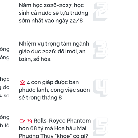
Năm học 2026-2027, học
sinh cả nước sẽ tựu trường
sớm nhất vào ngày 22/8
Nhiệm vụ trọng tâm ngành
 ông
giáo dục 2026: đổi mới, an
hống
toàn, số hóa
 học
4 con giáp được ban
g do
phước lành, công việc suôn
% so
sẻ trong tháng 8
hống
Rolls-Royce Phantom
h là
hơn 68 tỷ mà Hoa hậu Mai
Phương Thúy "khoe" có gì?