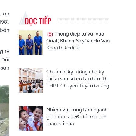
ụ án
ĐỌC TIẾP
981,
 bán
Thông điệp từ vụ 'Vua
Quạt', Khánh 'Sky' và Hồ Văn
Khoa bị khởi tố
g ty
 Đồi
 sản
Chuẩn bị kỹ lưỡng cho kỳ
thi lại sau sự cố tại điểm thi
THPT Chuyên Tuyên Quang
Nhiệm vụ trọng tâm ngành
giáo dục 2026: đổi mới, an
toàn, số hóa