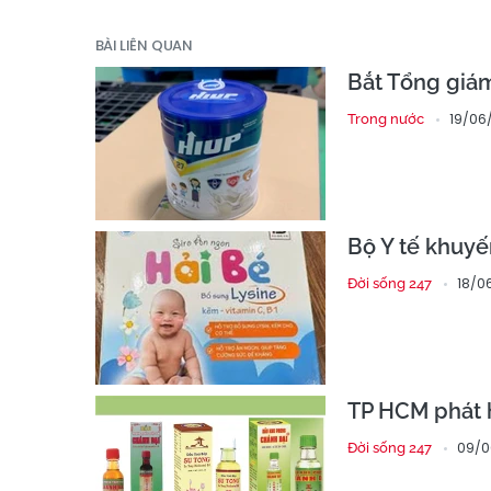
BÀI LIÊN QUAN
Bắt Tổng giám
19/06
Trong nước
Bộ Y tế khuy
18/0
Đời sống 247
TP HCM phát h
09/0
Đời sống 247