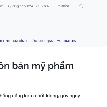
om
Quảng cáo: 024.627.32.632
ỚI TÍNH - GIA ĐÌNH
SỨC KHOẺ 360
MULTIMEDIA
uôn bán mỹ phẩm
chống nắng kém chất lượng, gây nguy