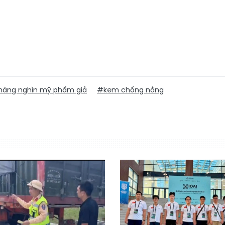
àng nghìn mỹ phẩm giả
#kem chống nắng