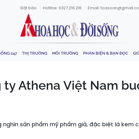
Đặt báo
Hotline: 0327.216.216
Email: toasoan@gmail.c
SỐNG 247
THỊ TRƯỜNG
MÔI TRƯỜNG
PHẢN BIỆN & BẠN ĐỌC
GI
 ty Athena Việt Nam b
g nghìn sản phẩm mỹ phẩm giả, đặc biệt là kem 