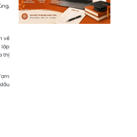
ùng,
n về
 lập
 thị
 Tạm
 dầu