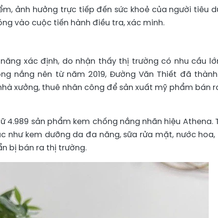
ểm, ảnh hưởng trực tiếp đến sức khoẻ của người tiêu d
ng vào cuộc tiến hành điều tra, xác minh.
 năng xác định, do nhận thấy thị trường có nhu cầu lớ
ng nắng nên từ năm 2019, Đường Văn Thiết đã thành
 nhà xưởng, thuê nhân công để sản xuất mỹ phẩm bán ra
iữ 4.989 sản phẩm kem chống nắng nhãn hiệu Athena.
c như kem dưỡng da đa năng, sữa rửa mặt, nước hoa,
 bị bán ra thị trường.