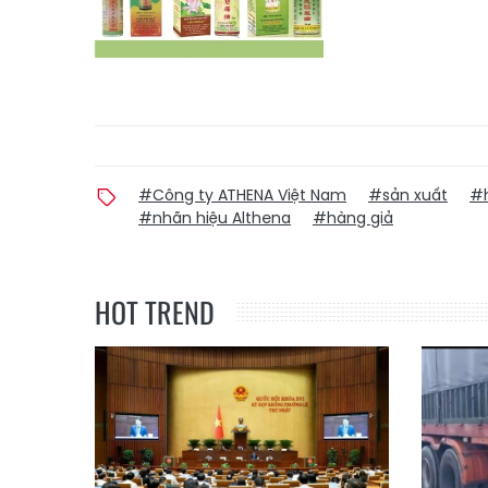
#Công ty ATHENA Việt Nam
#sản xuất
#h
#nhãn hiệu Althena
#hàng giả
HOT TREND