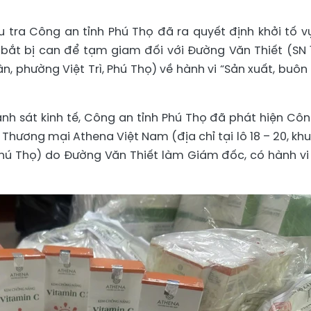
 tra Công an tỉnh Phú Thọ đã ra quyết định khởi tố v
nh bắt bị can để tạm giam đối với Đường Văn Thiết (SN 1
ân, phường Việt Trì, Phú Thọ) về hành vi “Sản xuất, buôn
nh sát kinh tế, Công an tỉnh Phú Thọ đã phát hiện Côn
Thương mại Athena Việt Nam (địa chỉ tại lô 18 – 20, khu
hú Thọ) do Đường Văn Thiết làm Giám đốc, có hành vi