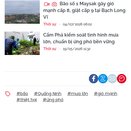
Bão số 1 Maysak gây gió
mạnh cấp 8, giật cấp 9 tại Bạch Long
Vĩ
Thời sự
04/07/2026 06:02
Cẩm Phả kiểm soát tình hình mưa
lớn, chuẩn bị ứng phó bền vững
Thời sự
19/05/2026 11:32
#bão
#Quảng Ninh
#mưa lớn
#gió mạnh
#thiệt hại
#ứng phó