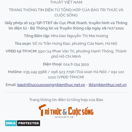
THUẬT VIỆT NAM
TRANG THÔNG TIN ĐIỆN TỬ TỔNG HỢP CỦA BÁO TRI THỨC VÀ
CUỘC SỐNG
Giấy phép số 113/GP-TTĐT do Cục Phát thanh, truyền hình và Thông
tin điện tử - Bộ Thông tin và Truyền thông cấp ngày 08/07/2021
Tổng Biên tập:
Nhà báo Nguyễn Thị Mai Hương
Tòa soạn:
Số 70 Trần Hưng Đạo, phường Cửa Nam, Hà Nội
VPĐD tại TP.HCM:
590/24 Phan Văn Trị, phường Hạnh Thông, Thành
phố Hồ Chí Minh
Điện thoại:
024 6 254 3519
Hotline:
035 249 5588 / 096 523 7756 (Toà soạn Hà Nội) / 091 122
1222 (VPĐD TPHCM)
Email:
baotrithuccuocsong@kienthuc.net.vn
-
tkts@kienthuc.net.vn
Trang thông tin điện tử tổng hợp của Báo