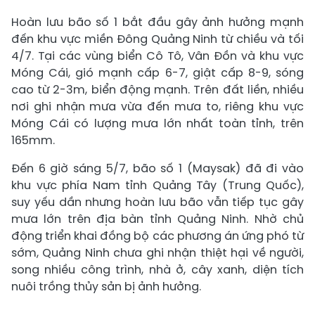
Hoàn lưu bão số 1 bắt đầu gây ảnh hưởng mạnh
đến khu vực miền Đông Quảng Ninh từ chiều và tối
4/7. Tại các vùng biển Cô Tô, Vân Đồn và khu vực
Móng Cái, gió mạnh cấp 6-7, giật cấp 8-9, sóng
cao từ 2-3m, biển động mạnh. Trên đất liền, nhiều
nơi ghi nhận mưa vừa đến mưa to, riêng khu vực
Móng Cái có lượng mưa lớn nhất toàn tỉnh, trên
165mm.
Đến 6 giờ sáng 5/7, bão số 1 (Maysak) đã đi vào
khu vực phía Nam tỉnh Quảng Tây (Trung Quốc),
suy yếu dần nhưng hoàn lưu bão vẫn tiếp tục gây
mưa lớn trên địa bàn tỉnh Quảng Ninh. Nhờ chủ
động triển khai đồng bộ các phương án ứng phó từ
sớm, Quảng Ninh chưa ghi nhận thiệt hại về người,
song nhiều công trình, nhà ở, cây xanh, diện tích
nuôi trồng thủy sản bị ảnh hưởng.