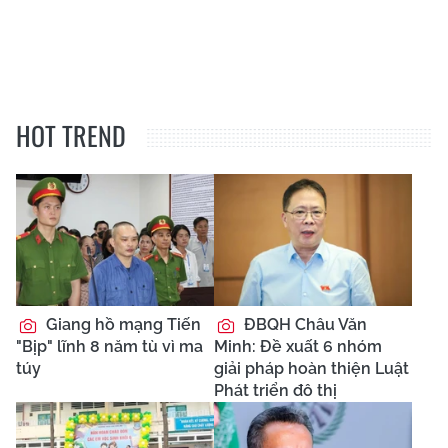
HOT TREND
Giang hồ mạng Tiến
ĐBQH Châu Văn
"Bịp" lĩnh 8 năm tù vì ma
Minh: Đề xuất 6 nhóm
túy
giải pháp hoàn thiện Luật
Phát triển đô thị