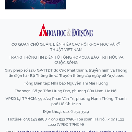
CƠ QUAN CHỦ QUẢN:
LIÊN HIỆP CÁC HỘI KHOA HỌC VÀ KỸ
THUẬT VIỆT NAM
TRANG THÔNG TIN ĐIỆN TỬ TỔNG HỢP CỦA BÁO TRI THỨC VÀ
CUỘC SỐNG
Giấy phép số 113/GP-TTĐT do Cục Phát thanh, truyền hình và Thông
tin điện tử - Bộ Thông tin và Truyền thông cấp ngày 08/07/2021
Tổng Biên tập:
Nhà báo Nguyễn Thị Mai Hương
Tòa soạn:
Số 70 Trần Hưng Đạo, phường Cửa Nam, Hà Nội
VPĐD tại TP.HCM:
590/24 Phan Văn Trị, phường Hạnh Thông, Thành
phố Hồ Chí Minh
Điện thoại:
024 6 254 3519
Hotline:
035 249 5588 / 096 523 7756 (Toà soạn Hà Nội) / 091 122
1222 (VPĐD TPHCM)