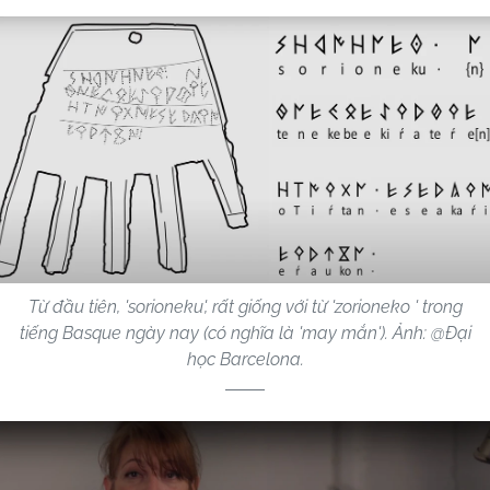
Từ đầu tiên, 'sorioneku', rất giống với từ 'zorioneko ' trong
tiếng Basque ngày nay (có nghĩa là 'may mắn'). Ảnh: @Đại
học Barcelona.