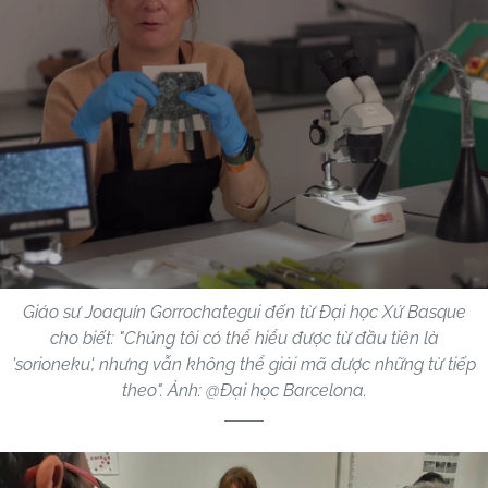
Giáo sư Joaquín Gorrochategui đến từ Đại học Xứ Basque
cho biết: "Chúng tôi có thể hiểu được từ đầu tiên là
'sorioneku', nhưng vẫn không thể giải mã được những từ tiếp
theo". Ảnh: @Đại học Barcelona.