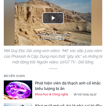
Play
Video
Mời Quý Độc Giả cùng xem video: “Mở” xác ướp 3.000 năm
của Pharaoh Ai Cập: Dung mạo thật "gây sốc" và những bí
mật động trời. Nguồn video: @VGT TV - Đời Sống.
BÀI LIÊN QUAN
Phát hiện viên đá thạch anh cổ khắc
biểu tượng bí ẩn
Khoa học & Công nghệ
16/07/2025 05:27
Khai quật mộ cổ, hé lộ nhà cai trị đầu