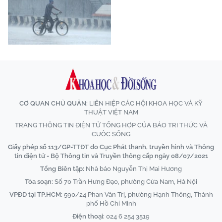
CƠ QUAN CHỦ QUẢN:
LIÊN HIỆP CÁC HỘI KHOA HỌC VÀ KỸ
THUẬT VIỆT NAM
TRANG THÔNG TIN ĐIỆN TỬ TỔNG HỢP CỦA BÁO TRI THỨC VÀ
CUỘC SỐNG
Giấy phép số 113/GP-TTĐT do Cục Phát thanh, truyền hình và Thông
tin điện tử - Bộ Thông tin và Truyền thông cấp ngày 08/07/2021
Tổng Biên tập:
Nhà báo Nguyễn Thị Mai Hương
Tòa soạn:
Số 70 Trần Hưng Đạo, phường Cửa Nam, Hà Nội
VPĐD tại TP.HCM:
590/24 Phan Văn Trị, phường Hạnh Thông, Thành
phố Hồ Chí Minh
Điện thoại:
024 6 254 3519