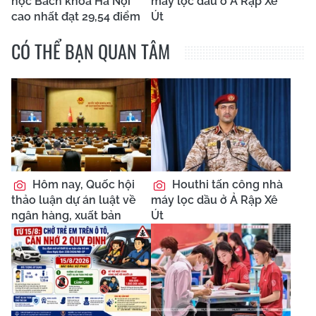
học Bách khoa Hà Nội
máy lọc dầu ở Ả Rập Xê
cao nhất đạt 29,54 điểm
Út
CÓ THỂ BẠN QUAN TÂM
Hôm nay, Quốc hội
Houthi tấn công nhà
thảo luận dự án luật về
máy lọc dầu ở Ả Rập Xê
ngân hàng, xuất bản
Út