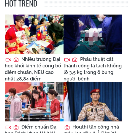
HOT TREND
Nhiều trường Đại
Phẫu thuật cắt
học khối kinh tế công bố
thành công lá lách khổng
điểm chuẩn, NEU cao
lồ 3,5 kg trong ổ bụng
nhất 28,84 điểm
người bệnh
Điểm chuẩn Đại
Houthi tấn công nhà