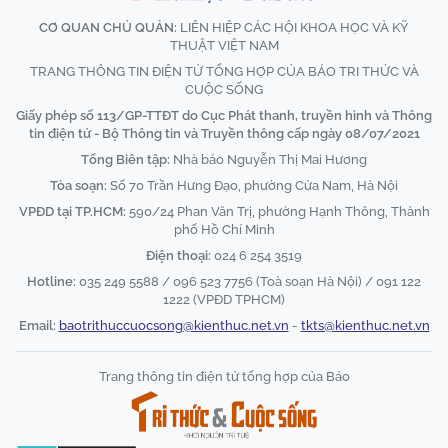
CƠ QUAN CHỦ QUẢN:
LIÊN HIỆP CÁC HỘI KHOA HỌC VÀ KỸ
THUẬT VIỆT NAM
TRANG THÔNG TIN ĐIỆN TỬ TỔNG HỢP CỦA BÁO TRI THỨC VÀ
CUỘC SỐNG
Giấy phép số 113/GP-TTĐT do Cục Phát thanh, truyền hình và Thông
tin điện tử - Bộ Thông tin và Truyền thông cấp ngày 08/07/2021
Tổng Biên tập:
Nhà báo Nguyễn Thị Mai Hương
Tòa soạn:
Số 70 Trần Hưng Đạo, phường Cửa Nam, Hà Nội
VPĐD tại TP.HCM:
590/24 Phan Văn Trị, phường Hạnh Thông, Thành
phố Hồ Chí Minh
Điện thoại:
024 6 254 3519
Hotline:
035 249 5588 / 096 523 7756 (Toà soạn Hà Nội) / 091 122
1222 (VPĐD TPHCM)
Email:
baotrithuccuocsong@kienthuc.net.vn
-
tkts@kienthuc.net.vn
Trang thông tin điện tử tổng hợp của Báo