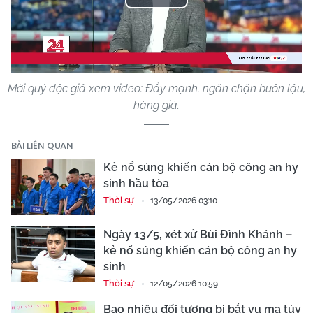
Play
Video
Mời quý độc giả xem video: Đẩy mạnh. ngăn chặn buôn lậu,
hàng giả.
BÀI LIÊN QUAN
Kẻ nổ súng khiến cán bộ công an hy
sinh hầu tòa
Thời sự
13/05/2026 03:10
Ngày 13/5, xét xử Bùi Đình Khánh –
kẻ nổ súng khiến cán bộ công an hy
sinh
Thời sự
12/05/2026 10:59
Bao nhiêu đối tượng bị bắt vụ ma túy