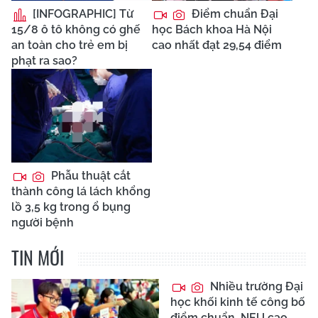
[INFOGRAPHIC] Từ
Điểm chuẩn Đại
15/8 ô tô không có ghế
học Bách khoa Hà Nội
an toàn cho trẻ em bị
cao nhất đạt 29,54 điểm
phạt ra sao?
Phẫu thuật cắt
thành công lá lách khổng
lồ 3,5 kg trong ổ bụng
người bệnh
TIN MỚI
Nhiều trường Đại
học khối kinh tế công bố
điểm chuẩn, NEU cao