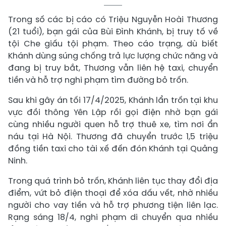
Trong số các bị cáo có Triệu Nguyễn Hoài Thương
(21 tuổi), bạn gái của Bùi Đình Khánh, bị truy tố về
tội Che giấu tội phạm. Theo cáo trạng, dù biết
Khánh dùng súng chống trả lực lượng chức năng và
đang bị truy bắt, Thương vẫn liên hệ taxi, chuyển
tiền và hỗ trợ nghi phạm tìm đường bỏ trốn.
Sau khi gây án tối 17/4/2025, Khánh lẩn trốn tại khu
vực đồi thông Yên Lập rồi gọi điện nhờ bạn gái
cùng nhiều người quen hỗ trợ thuê xe, tìm nơi ẩn
náu tại Hà Nội. Thương đã chuyển trước 1,5 triệu
đồng tiền taxi cho tài xế đến đón Khánh tại Quảng
Ninh.
Trong quá trình bỏ trốn, Khánh liên tục thay đổi địa
điểm, vứt bỏ điện thoại để xóa dấu vết, nhờ nhiều
người cho vay tiền và hỗ trợ phương tiện liên lạc.
Rạng sáng 18/4, nghi phạm di chuyển qua nhiều