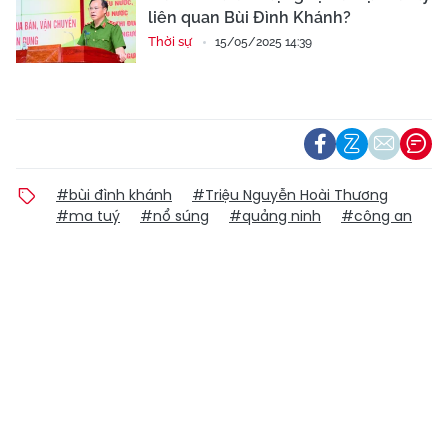
liên quan Bùi Đình Khánh?
Thời sự
15/05/2025 14:39
#bùi đình khánh
#Triệu Nguyễn Hoài Thương
#ma tuý
#nổ súng
#quảng ninh
#công an