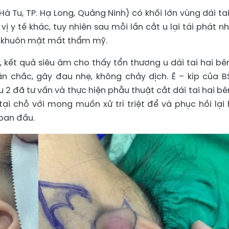
g Hà Tu, TP. Hạ Long, Quảng Ninh) có khối lớn vùng dái tai
vị y tế khác, tuy nhiên sau mỗi lần cắt u lại tái phát n
vì khuôn mặt mất thẩm mỹ.
 kết quả siêu âm cho thấy tổn thương u dái tai hai bê
ắn chắc, gây đau nhẹ, không chảy dịch. Ê – kíp của B
2 đã tư vấn và thực hiện phẫu thuật cắt dái tai hai bê
 tại chỗ với mong muốn xử trí triệt để và phục hồi lại 
 ban đầu.