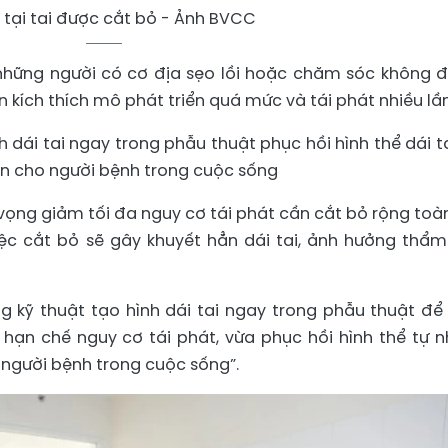
u tại tai được cắt bỏ - Ảnh BVCC
 những người có cơ địa sẹo lồi hoặc chăm sóc không 
 kích thích mô phát triển quá mức và tái phát nhiều lần
 dái tai ngay trong phẫu thuật phục hồi hình thể dái ta
tin cho người bệnh trong cuộc sống
 vọng giảm tối đa nguy cơ tái phát cần cắt bỏ rộng toà
iệc cắt bỏ sẽ gây khuyết hẳn dái tai, ảnh hưởng thẩ
g kỹ thuật tạo hình dái tai ngay trong phẫu thuật để
 hạn chế nguy cơ tái phát, vừa phục hồi hình thể tự n
o người bệnh trong cuộc sống”.