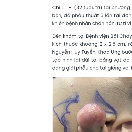
Chị L.T.H. (32 tuổi, trú tại phườn
bên, đã phẫu thuật 6 lần tại đơn 
khiến bệnh nhân chán nản, tự ti 
Đến khám tại Bệnh viện Bãi Cháy,
kích thước khoảng 2 x 2,5 cm, r
Nguyễn Huy Tuyền, Khoa Ung bướu 
tạo hình lại dái tai bằng vạt da
dáng giải phẫu cho tai giống với