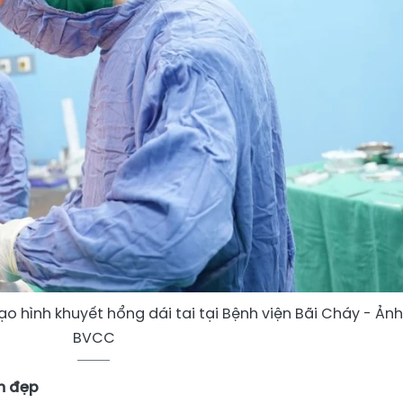
ạo hình khuyết hổng dái tai tại Bệnh viện Bãi Cháy - Ảnh
BVCC
àm đẹp