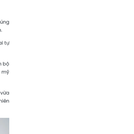
đúng
.
i tự
n bộ
m mỹ
 vừa
hiên