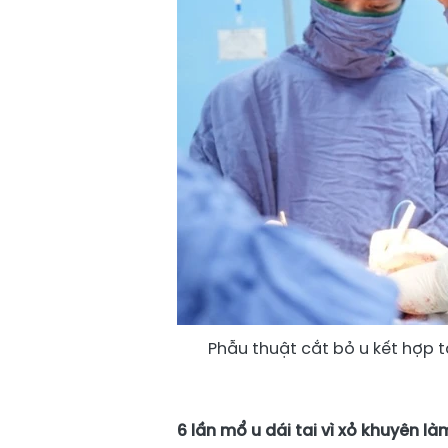
Phẫu thuật cắt bỏ u kết hợp t
6 lần mổ u dái tai vì xỏ khuyên l