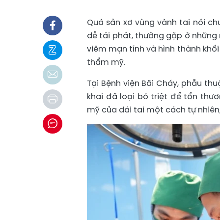
Quá sản xơ vùng vành tai nói chu
dễ tái phát, thường gặp ở những
viêm mạn tính và hình thành khối
thẩm mỹ.
Tại Bệnh viện Bãi Cháy, phẫu thu
khai đã loại bỏ triệt để tổn th
mỹ của dái tai một cách tự nhiên, 