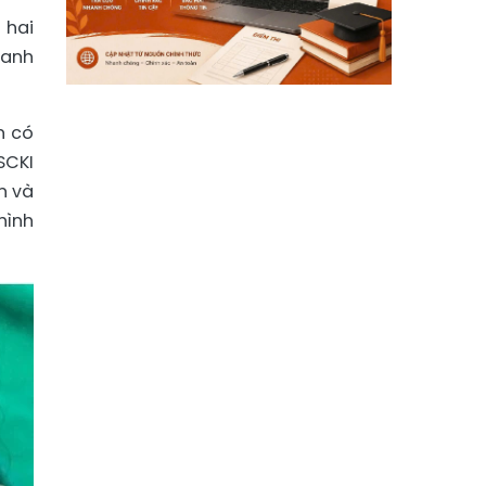
 hai
hanh
n có
SCKI
n và
hình