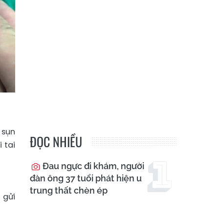
 sụn
ĐỌC NHIỀU
 tai
Đau ngực đi khám, người
đàn ông 37 tuổi phát hiện u
trung thất chèn ép
 gửi