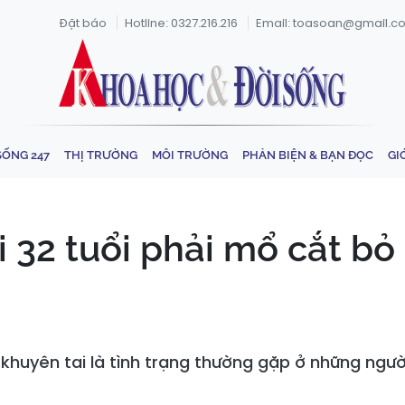
Đặt báo
Hotline: 0327.216.216
Email: toasoan@gmail.c
SỐNG 247
THỊ TRƯỜNG
MÔI TRƯỜNG
PHẢN BIỆN & BẠN ĐỌC
GI
32 tuổi phải mổ cắt bỏ u
 khuyên tai là tình trạng thường gặp ở những ngườ