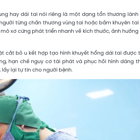
ng hay dái tai nói riêng là một dạng tổn thương lành 
 người từng chấn thương vùng tai hoặc bấm khuyên tai
 mô xơ cứng phát triển nhanh về kích thước, ảnh hưởng
ật cắt bỏ u kết hợp tạo hình khuyết hổng dái tai được t
ương, hạn chế nguy cơ tái phát và phục hồi hình dáng 
lấy lại tự tin cho người bệnh.