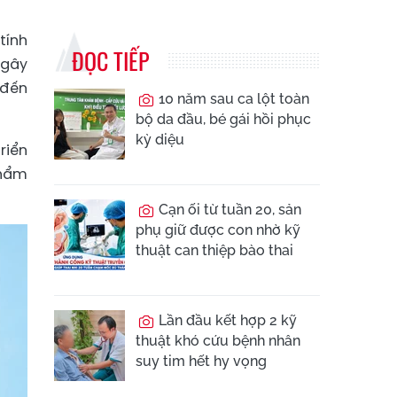
tính
ĐỌC TIẾP
 gây
 đến
10 năm sau ca lột toàn
bộ da đầu, bé gái hồi phục
kỳ diệu
riển
thẩm
Cạn ối từ tuần 20, sản
phụ giữ được con nhờ kỹ
thuật can thiệp bào thai
Lần đầu kết hợp 2 kỹ
thuật khó cứu bệnh nhân
suy tim hết hy vọng