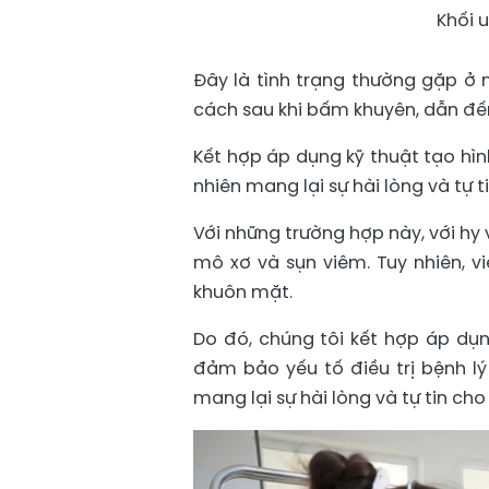
Khối 
Đây là tình trạng thường gặp ở
cách sau khi bấm khuyên, dẫn đến
Kết hợp áp dụng kỹ thuật tạo hình
nhiên mang lại sự hài lòng và tự 
Với những trường hợp này, với hy
mô xơ và sụn viêm. Tuy nhiên, v
khuôn mặt.
Do đó, chúng tôi kết hợp áp dụn
đảm bảo yếu tố điều trị bệnh lý
mang lại sự hài lòng và tự tin ch