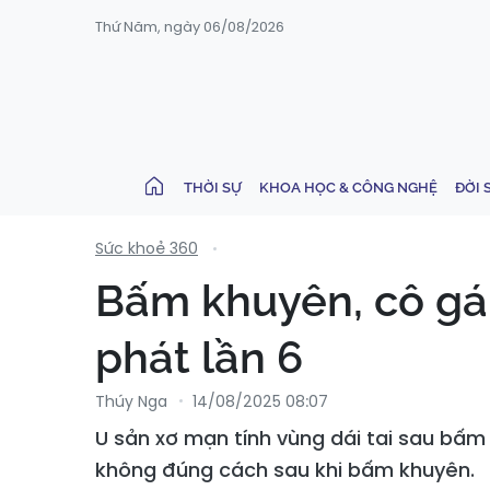
Thứ Năm, ngày 06/08/2026
THỜI SỰ
KHOA HỌC & CÔNG NGHỆ
ĐỜI 
Sức khoẻ 360
Bấm khuyên, cô gái 
phát lần 6
Thúy Nga
14/08/2025 08:07
U sản xơ mạn tính vùng dái tai sau bấm
không đúng cách sau khi bấm khuyên.