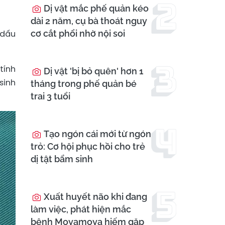
Dị vật mắc phế quản kéo
dài 2 năm, cụ bà thoát nguy
 dấu
cơ cắt phổi nhờ nội soi
tính
Dị vật 'bị bỏ quên' hơn 1
sinh
tháng trong phế quản bé
trai 3 tuổi
Tạo ngón cái mới từ ngón
trỏ: Cơ hội phục hồi cho trẻ
dị tật bẩm sinh
Xuất huyết não khi đang
làm việc, phát hiện mắc
bệnh Moyamoya hiếm gặp