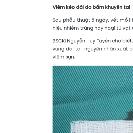
Viêm kéo dài do bấm khuyên tai
Sau phẫu thuật 5 ngày, vết mổ li
hiệu nhiễm trùng hay hoại tử vạt 
BSCKI Nguyễn Huy Tuyền cho biết,
vùng dái tai, nguyên nhân xuất p
viêm sụn.