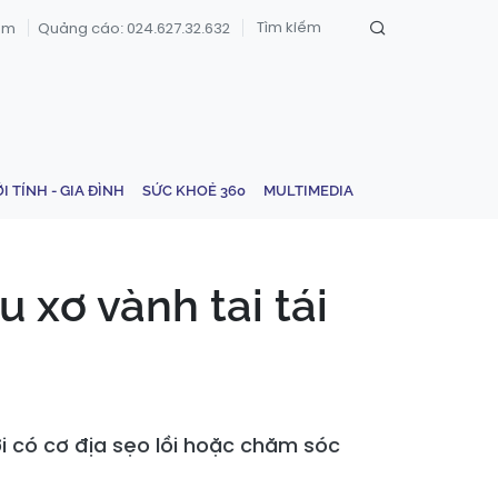
om
Quảng cáo: 024.627.32.632
ỚI TÍNH - GIA ĐÌNH
SỨC KHOẺ 360
MULTIMEDIA
 xơ vành tai tái
i có cơ địa sẹo lồi hoặc chăm sóc