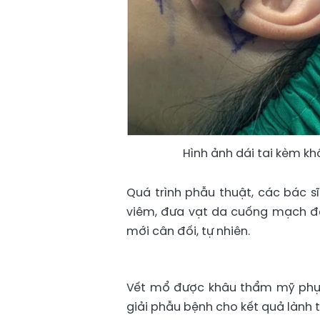
Hình ảnh dái tai kèm kh
Quá trình phẫu thuật, các bác s
viêm, đưa vạt da cuống mạch đã 
mới cân đối, tự nhiên.
Vết mổ được khâu thẩm mỹ phục 
giải phẫu bệnh cho kết quả lành t