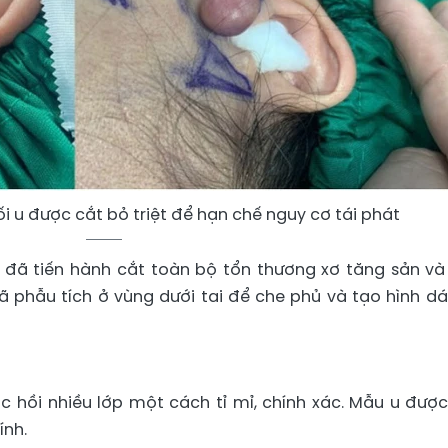
ối u được cắt bỏ triệt để hạn chế nguy cơ tái phát
ĩ đã tiến hành cắt toàn bộ tổn thương xơ tăng sản và
phẫu tích ở vùng dưới tai để che phủ và tạo hình dái
hồi nhiều lớp một cách tỉ mỉ, chính xác. Mẫu u được
ính.