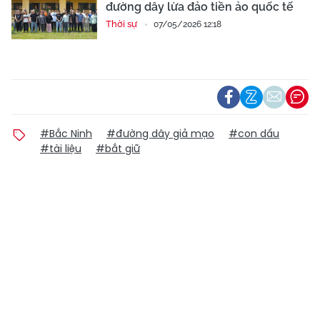
đường dây lừa đảo tiền ảo quốc tế
Thời sự
07/05/2026 12:18
#Bắc Ninh
#đường dây giả mạo
#con dấu
#tài liệu
#bắt giữ