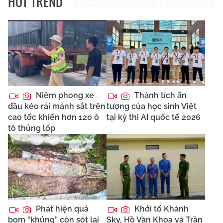
HOT TREND
Niêm phong xe
Thành tích ấn
đầu kéo rải mảnh sắt trên
tượng của học sinh Việt
cao tốc khiến hơn 120 ô
tại kỳ thi AI quốc tế 2026
tô thủng lốp
Phát hiện quả
Khởi tố Khánh
bom “khủng” còn sót lại
Sky, Hồ Văn Khoa và Trần