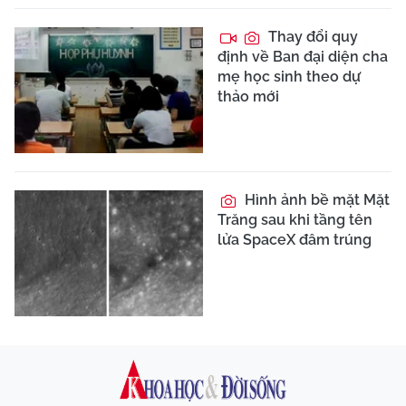
Thay đổi quy
định về Ban đại diện cha
mẹ học sinh theo dự
thảo mới
Hình ảnh bề mặt Mặt
Trăng sau khi tầng tên
lửa SpaceX đâm trúng