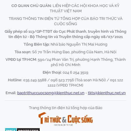
CƠ QUAN CHỦ QUẢN:
LIÊN HIỆP CÁC HỘI KHOA HỌC VÀ KỸ
THUẬT VIỆT NAM
TRANG THÔNG TIN ĐIỆN TỬ TỔNG HỢP CỦA BÁO TRI THỨC VÀ
CUỘC SỐNG
Giấy phép số 113/GP-TTĐT do Cục Phát thanh, truyền hình và Thông
tin điện tử - Bộ Thông tin và Truyền thông cấp ngày 08/07/2021
Tổng Biên tập:
Nhà báo Nguyễn Thị Mai Hương
Tòa soạn:
Số 70 Trần Hưng Đạo, phường Cửa Nam, Hà Nội
VPĐD tại TP.HCM:
590/24 Phan Văn Trị, phường Hạnh Thông, Thành
phố Hồ Chí Minh
Điện thoại:
024 6 254 3519
Hotline:
035 249 5588 / 096 523 7756 (Toà soạn Hà Nội) / 091 122
1222 (VPĐD TPHCM)
Email:
baotrithuccuocsong@kienthuc.net.vn
-
tkts@kienthuc.net.vn
Trang thông tin điện tử tổng hợp của Báo