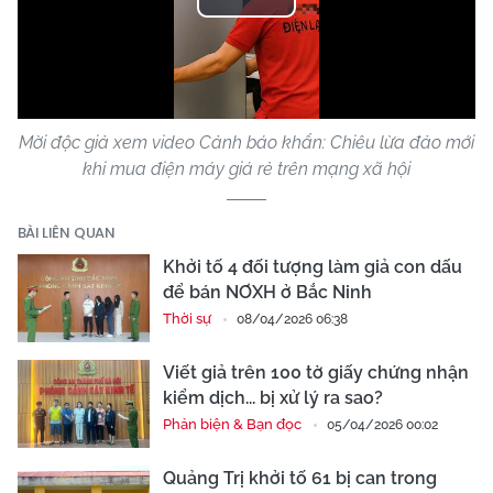
Play
Video
Mời độc giả xem video Cảnh báo khẩn: Chiêu lừa đảo mới
khi mua điện máy giá rẻ trên mạng xã hội
BÀI LIÊN QUAN
Khởi tố 4 đối tượng làm giả con dấu
để bán NƠXH ở Bắc Ninh
Thời sự
08/04/2026 06:38
Viết giả trên 100 tờ giấy chứng nhận
kiểm dịch... bị xử lý ra sao?
Phản biện & Bạn đọc
05/04/2026 00:02
Quảng Trị khởi tố 61 bị can trong