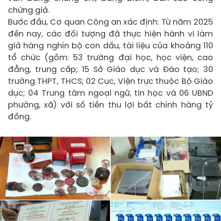
chứng giả.
Bước đầu, Cơ quan Công an xác định: Từ năm 2025
đến nay, các đối tượng đã thực hiện hành vi làm
giả hàng nghìn bộ con dấu, tài liệu của khoảng 110
tổ chức (gồm: 53 trường đại học, học viện, cao
đẳng, trung cấp; 15 Sở Giáo dục và Đào tạo; 30
trường THPT, THCS; 02 Cục, Viện trực thuộc Bộ Giáo
dục; 04 Trung tâm ngoại ngữ, tin học và 06 UBND
phường, xã) với số tiền thu lợi bất chính hàng tỷ
đồng.