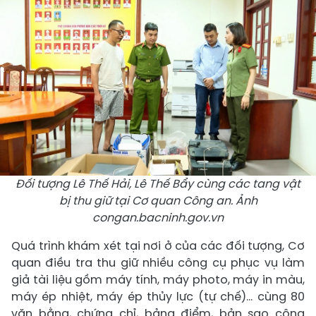
Đối tượng Lê Thế Hải, Lê Thế Bẩy cùng các tang vật
bị thu giữ tại Cơ quan Công an. Ảnh
congan.bacninh.gov.vn
Quá trình khám xét tại nơi ở của các đối tượng, Cơ
quan điều tra thu giữ nhiều công cụ phục vụ làm
giả tài liệu gồm máy tính, máy photo, máy in màu,
máy ép nhiệt, máy ép thủy lực (tự chế)… cùng 80
văn bằng, chứng chỉ, bảng điểm, bản sao công