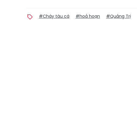
#Cháy tàu cá
#hoả hoạn
#Quảng Trị