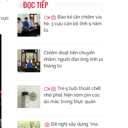
ĐỌC TIẾP
Bảo kê lấn chiếm vỉa
 vực
hè, 3 cựu cán bộ lĩnh 9 năm
tù
Chiếm đoạt tiền chuyển
nhầm, người đàn ông lĩnh 12
tháng tù
Trẻ 5 tuổi thoát chết
nhờ phát hiện sớm pin cúc
áo mắc trong thực quản
Đề nghị xây dựng "ma