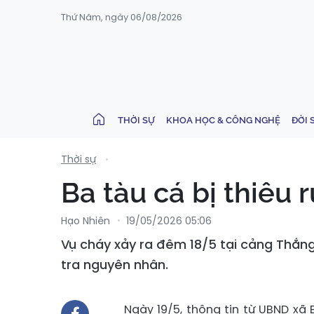
Thứ Năm, ngày 06/08/2026
THỜI SỰ
KHOA HỌC & CÔNG NGHỆ
ĐỜI 
Thời sự
Ba tàu cá bị thiêu 
Hạo Nhiên
19/05/2026 05:06
Vụ cháy xảy ra đêm 18/5 tại cảng Thắng
tra nguyên nhân.
Ngày 19/5, thông tin từ UBND xã 