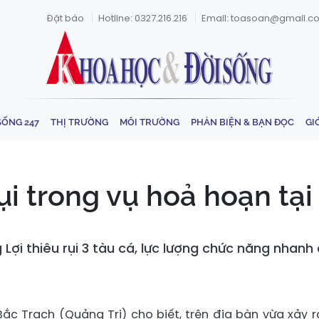
Đặt báo
Hotline: 0327.216.216
Email: toasoan@gmail.c
SỐNG 247
THỊ TRƯỜNG
MÔI TRƯỜNG
PHẢN BIỆN & BẠN ĐỌC
GI
rụi trong vụ hoả hoạn tại
 Lợi thiêu rụi 3 tàu cá, lực lượng chức năng nha
Bắc Trạch (Quảng Trị) cho biết, trên địa bàn vừa xảy r