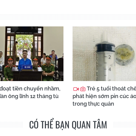
đoạt tiền chuyển nhầm,
Trẻ 5 tuổi thoát ch
àn ông lĩnh 12 tháng tù
phát hiện sớm pin cúc á
trong thực quản
CÓ THỂ BẠN QUAN TÂM