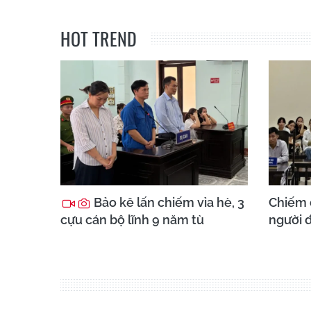
HOT TREND
Bảo kê lấn chiếm vỉa hè, 3
Chiếm 
cựu cán bộ lĩnh 9 năm tù
người đ