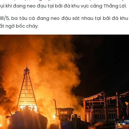
 rụi khi đang neo đạu tại bãi đà khu vực cảng Thắng Lợi.
8/5, ba tàu cá đang neo đậu sát nhau tại bãi đà khu
ất ngờ bốc cháy.