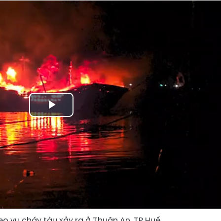
Play
Video
 vụ cháy tàu xảy ra ở Thuận An, TP Huế.