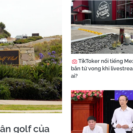
TikToker nổi tiếng Mex
bắn tử vong khi livestre
ai?
ân golf của