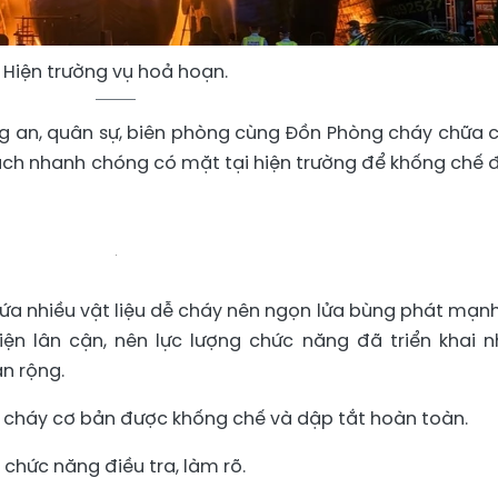
Hiện trường vụ hoả hoạn.
ng an, quân sự, biên phòng cùng Đồn Phòng cháy chữa 
ạch nhanh chóng có mặt tại hiện trường để khống chế
ứa nhiều vật liệu dễ cháy nên ngọn lửa bùng phát mạnh
ện lân cận, nên lực lượng chức năng đã triển khai n
n rộng.
 cháy cơ bản được khống chế và dập tắt hoàn toàn.
 chức năng điều tra, làm rõ.