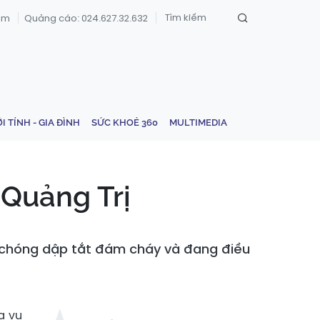
om
Quảng cáo: 024.627.32.632
ỚI TÍNH - GIA ĐÌNH
SỨC KHOẺ 360
MULTIMEDIA
 Quảng Trị
nh chóng dập tắt đám cháy và đang điều
a vụ