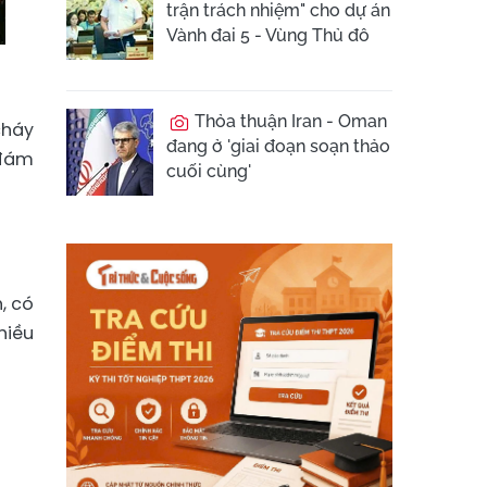
trận trách nhiệm" cho dự án
Vành đai 5 - Vùng Thủ đô
Thỏa thuận Iran - Oman
cháy
đang ở 'giai đoạn soạn thảo
 đám
cuối cùng'
, có
hiều