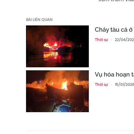
BÀI LIÊN QUAN
Cháy tàu cá ở 
22/04/202
Thời sự
Vụ hỏa hoạn tạ
15/01/2026
Thời sự