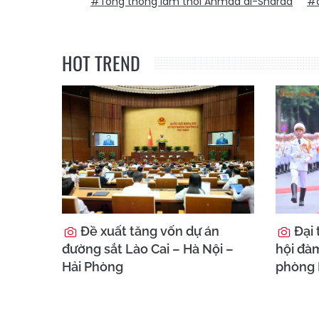
#Tổng thống lâm thời Ahmad al-Sharaa
#d
HOT TREND
Đề xuất tăng vốn dự án
Đại 
đường sắt Lào Cai – Hà Nội –
hội đà
Hải Phòng
phòng 