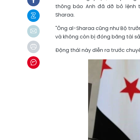
thông báo Anh đã dỡ bỏ lệnh t
Sharaa.
"Ông al-Sharaa cũng như Bộ trưở
và không còn bị đóng băng tài sả
Động thái này diễn ra trước chuyế