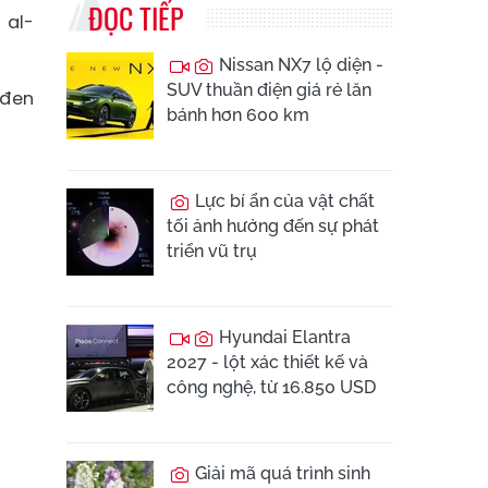
ĐỌC TIẾP
 al-
Nissan NX7 lộ diện -
SUV thuần điện giá rẻ lăn
 đen
bánh hơn 600 km
Lực bí ẩn của vật chất
tối ảnh hưởng đến sự phát
triển vũ trụ
Hyundai Elantra
2027 - lột xác thiết kế và
công nghệ, từ 16.850 USD
Giải mã quá trình sinh