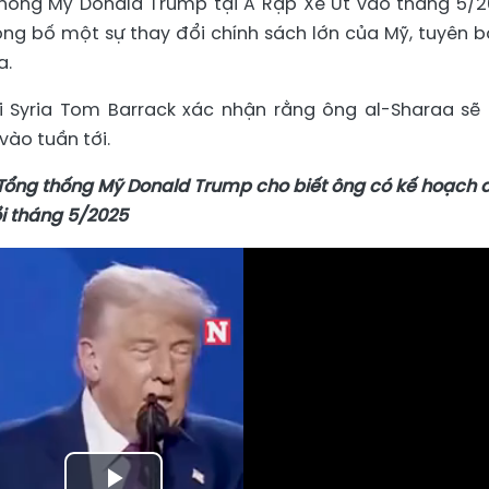
thống Mỹ Donald Trump tại Ả Rập Xê Út vào tháng 5/2
g bố một sự thay đổi chính sách lớn của Mỹ, tuyên b
a.
ại Syria Tom Barrack xác nhận rằng ông al-Sharaa sẽ
ào tuần tới.
 Tổng thống Mỹ Donald Trump cho biết ông có kế hoạch 
ồi tháng 5/2025