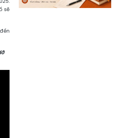
025.
ố sẽ
 đến
dỡ