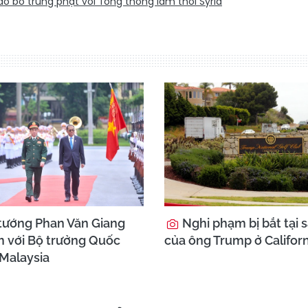
ỡ bỏ trừng phạt với Tổng thống lâm thời Syria
tướng Phan Văn Giang
Nghi phạm bị bắt tại s
m với Bộ trưởng Quốc
của ông Trump ở Californ
Malaysia