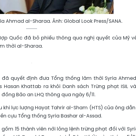
ia Ahmad al-Sharaa. Ảnh: Global Look Press/SANA.
 Hợp Quốc đã bỏ phiếu thông qua nghị quyết của Mỹ v
âm thời al-Sharaa.
 đã quyết định đưa Tổng thống lâm thời Syria Ahmed
 Hasan Khattab ra khỏi Danh sách Trừng phạt ISIL và
i đồng Bảo an LHQ thông qua ngày 6/11.
 khi lực lượng Hayat Tahrir al-Sham (HTS) của ông dẫn
yền cựu Tổng thống Syria Bashar al-Assad.
gồm 15 thành viên nới lỏng lệnh trừng phạt đối với Syri