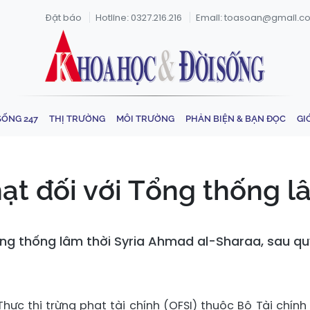
Đặt báo
Hotline: 0327.216.216
Email: toasoan@gmail.c
SỐNG 247
THỊ TRƯỜNG
MÔI TRƯỜNG
PHẢN BIỆN & BẠN ĐỌC
GI
ạt đối với Tổng thống lâ
ổng thống lâm thời Syria Ahmad al-Sharaa, sau q
hực thi trừng phạt tài chính (OFSI) thuộc Bộ Tài chính