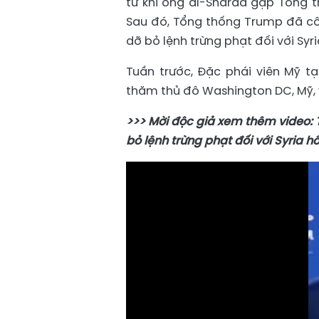
từ khi ông al-Sharaa gặp Tổng 
Sau đó, Tổng thống Trump đã côn
dỡ bỏ lệnh trừng phạt đối với Syri
Tuần trước, Đặc phái viên Mỹ t
thăm thủ đô Washington DC, Mỹ, v
>>> Mời độc giả xem thêm video:
bỏ lệnh trừng phạt đối với Syria h