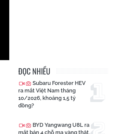
ĐỌC NHIỀU
Subaru Forester HEV
ra mắt Việt Nam tháng
10/2026, khoảng 1,5 tỷ
đồng?
BYD Yangwang U8L ra
mắt bản 4 chỗ mạ vàng thật,