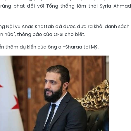
rừng phạt đối với Tổng thống lâm thời Syria Ahmad
ng Nội vụ Anas Khattab đã được đưa ra khỏi danh sách
n nữa", thông báo của OFSI cho biết.
n thăm dự kiến ​​của ông al-Sharaa tới Mỹ.