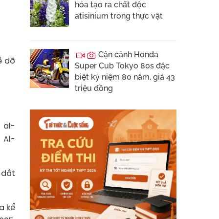
hóa tạo ra chất độc
atisinium trong thực vật
Cận cảnh Honda
ề dỡ
Super Cub Tokyo 80s đặc
biệt kỷ niệm 80 năm, giá 43
triệu đồng
 al-
 Al-
 dắt
a kể