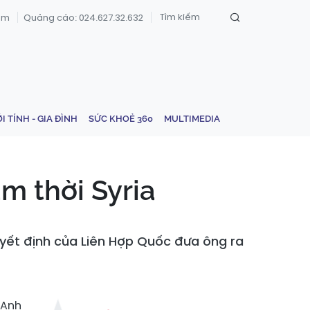
om
Quảng cáo: 024.627.32.632
ỚI TÍNH - GIA ĐÌNH
SỨC KHOẺ 360
MULTIMEDIA
m thời Syria
uyết định của Liên Hợp Quốc đưa ông ra
 Anh