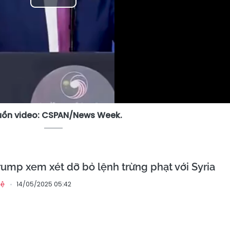
Play
Video
ồn video: CSPAN/News Week.
ump xem xét dỡ bỏ lệnh trừng phạt với Syria
14/05/2025 05:42
hệ