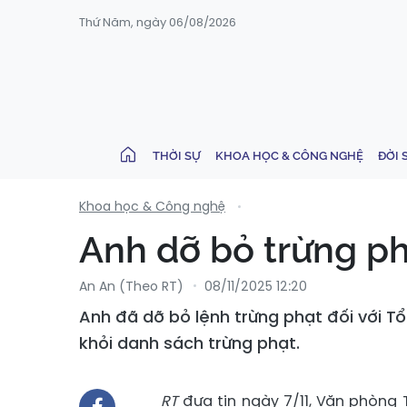
Thứ Năm, ngày 06/08/2026
THỜI SỰ
KHOA HỌC & CÔNG NGHỆ
ĐỜI 
Khoa học & Công nghệ
Anh dỡ bỏ trừng ph
An An (Theo RT)
08/11/2025 12:20
Anh đã dỡ bỏ lệnh trừng phạt đối với T
khỏi danh sách trừng phạt.
RT
đưa tin ngày 7/11, Văn phòng T