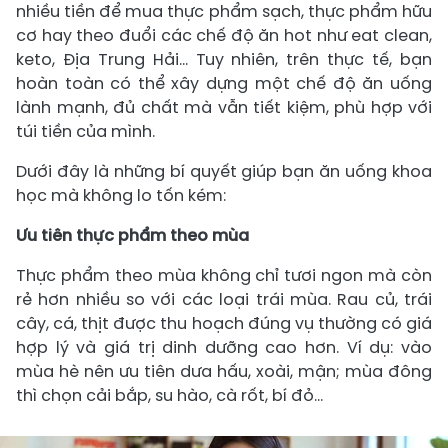
nhiều tiền để mua thực phẩm sạch, thực phẩm hữu
cơ hay theo đuổi các chế độ ăn hot như eat clean,
keto, Địa Trung Hải… Tuy nhiên, trên thực tế, bạn
hoàn toàn có thể xây dựng một chế độ ăn uống
lành mạnh, đủ chất mà vẫn tiết kiệm, phù hợp với
túi tiền của mình.
Dưới đây là những bí quyết giúp bạn ăn uống khoa
học mà không lo tốn kém:
Ưu tiên thực phẩm theo mùa
Thực phẩm theo mùa không chỉ tươi ngon mà còn
rẻ hơn nhiều so với các loại trái mùa. Rau củ, trái
cây, cá, thịt được thu hoạch đúng vụ thường có giá
hợp lý và giá trị dinh dưỡng cao hơn. Ví dụ: vào
mùa hè nên ưu tiên dưa hấu, xoài, mận; mùa đông
thì chọn cải bắp, su hào, cà rốt, bí đỏ…