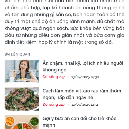
với chi tiêu cao. Chỉ cần biết cách lựa chọn thực
phẩm phù hợp, lập kế hoạch ăn uống thông minh
và tận dụng những gì sẵn có, bạn hoàn toàn có thể
duy trì một chế độ ăn uống lành mạnh, đủ chất mà
không vượt quá ngân sách. Sức khỏe bền vững bắt
đầu từ những điều đơn giản nhất và bữa cơm gia
đình tiết kiệm, hợp lý chính là một trong số đó.
BÀI LIÊN QUAN
Ăn chậm, nhai kỹ, lợi ích nhiều người
không ngờ
Đời sống 247
13/07/2025 07:30
Cách làm món vịt xào rau răm thơm
ngon, hấp dẫn ngày hè
Đời sống 247
12/07/2025 12:34
Gợi ý bữa ăn cân đối cho trẻ khỏe
mạnh