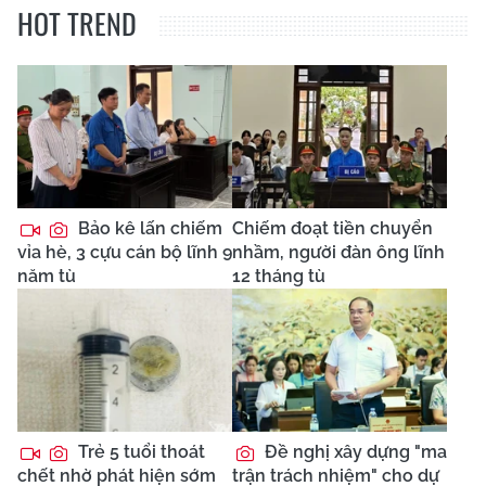
HOT TREND
Bảo kê lấn chiếm
Chiếm đoạt tiền chuyển
vỉa hè, 3 cựu cán bộ lĩnh 9
nhầm, người đàn ông lĩnh
năm tù
12 tháng tù
Trẻ 5 tuổi thoát
Đề nghị xây dựng "ma
chết nhờ phát hiện sớm
trận trách nhiệm" cho dự