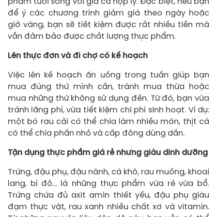
phẩm tươi sống với giá cả hợp lý. Đặc biệt, nếu bạn
để ý các chương trình giảm giá theo ngày hoặc
giờ vàng, bạn sẽ tiết kiệm được rất nhiều tiền mà
vẫn đảm bảo được chất lượng thực phẩm.
Lên thực đơn và đi chợ có kế hoạch
Việc lên kế hoạch ăn uống trong tuần giúp bạn
mua đúng thứ mình cần, tránh mua thừa hoặc
mua những thứ không sử dụng đến. Từ đó, bạn vừa
tránh lãng phí, vừa tiết kiệm chi phí sinh hoạt. Ví dụ:
một bó rau cải có thể chia làm nhiều món, thịt cá
có thể chia phần nhỏ và cấp đông dùng dần.
Tận dụng thực phẩm giá rẻ nhưng giàu dinh dưỡng
Trứng, đậu phụ, đậu nành, cá khô, rau muống, khoai
lang, bí đỏ… là những thực phẩm vừa rẻ vừa bổ.
Trứng chứa đủ axit amin thiết yếu, đậu phụ giàu
đạm thực vật, rau xanh nhiều chất xơ và vitamin.