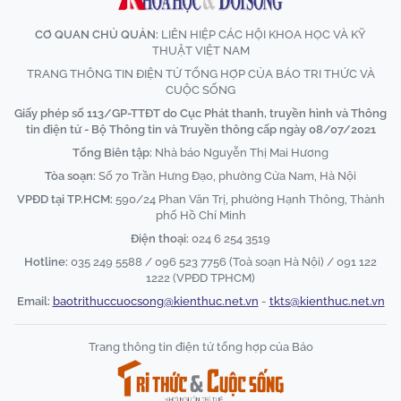
CƠ QUAN CHỦ QUẢN:
LIÊN HIỆP CÁC HỘI KHOA HỌC VÀ KỸ
THUẬT VIỆT NAM
TRANG THÔNG TIN ĐIỆN TỬ TỔNG HỢP CỦA BÁO TRI THỨC VÀ
CUỘC SỐNG
Giấy phép số 113/GP-TTĐT do Cục Phát thanh, truyền hình và Thông
tin điện tử - Bộ Thông tin và Truyền thông cấp ngày 08/07/2021
Tổng Biên tập:
Nhà báo Nguyễn Thị Mai Hương
Tòa soạn:
Số 70 Trần Hưng Đạo, phường Cửa Nam, Hà Nội
VPĐD tại TP.HCM:
590/24 Phan Văn Trị, phường Hạnh Thông, Thành
phố Hồ Chí Minh
Điện thoại:
024 6 254 3519
Hotline:
035 249 5588 / 096 523 7756 (Toà soạn Hà Nội) / 091 122
1222 (VPĐD TPHCM)
Email:
baotrithuccuocsong@kienthuc.net.vn
-
tkts@kienthuc.net.vn
Trang thông tin điện tử tổng hợp của Báo