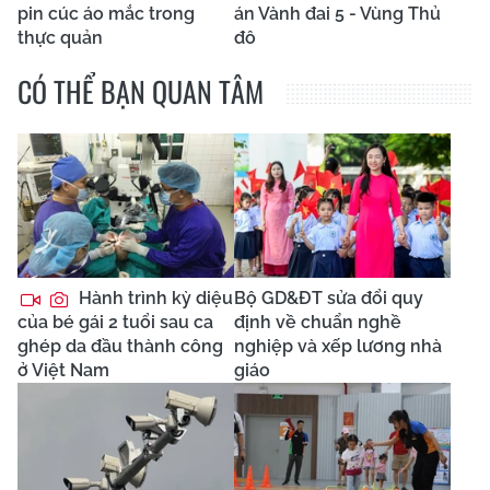
pin cúc áo mắc trong
án Vành đai 5 - Vùng Thủ
thực quản
đô
CÓ THỂ BẠN QUAN TÂM
Hành trình kỳ diệu
Bộ GD&ĐT sửa đổi quy
của bé gái 2 tuổi sau ca
định về chuẩn nghề
ghép da đầu thành công
nghiệp và xếp lương nhà
ở Việt Nam
giáo