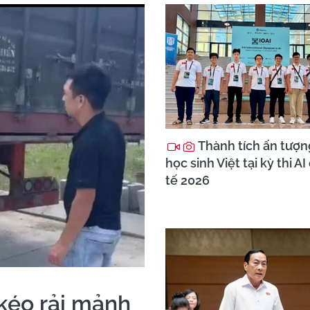
Thành tích ấn tượn
học sinh Việt tại kỳ thi A
tế 2026
kéo rải mảnh