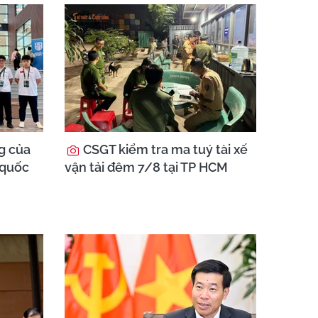
g của
CSGT kiểm tra ma tuý tài xế
I quốc
vận tải đêm 7/8 tại TP HCM