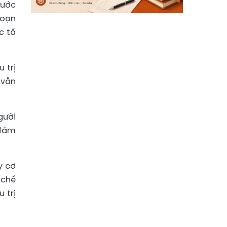
nước
loạn
c tố
 trị
 vẫn
gười
 đảm
y cơ
 chế
 trị