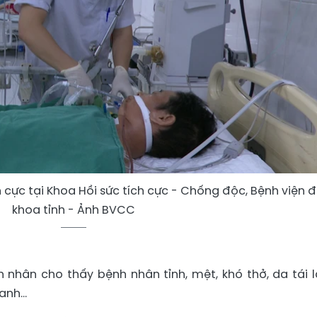
cực tại Khoa Hồi sức tích cực - Chống độc, Bệnh viện 
khoa tỉnh - Ảnh BVCC
 nhân cho thấy bệnh nhân tỉnh, mệt, khó thở, da tái l
hanh…