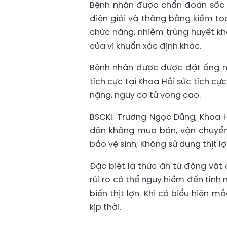
Bệnh nhân được chẩn đoán sốc 
điện giải và thăng bằng kiềm toa
chức năng, nhiễm trùng huyết kh
của vi khuẩn xác định khác.
Bệnh nhân được được đặt ống nội
tích cực tại Khoa Hồi sức tích c
nặng, nguy cơ tử vong cao.
BSCKI. Trương Ngọc Dũng, Khoa H
dân không mua bán, vận chuyển
bảo vệ sinh; Không sử dụng thịt 
Đặc biệt là thức ăn từ động vật
rủi ro có thể nguy hiểm đến tính m
biến thịt lợn. Khi có biểu hiện 
kịp thời.