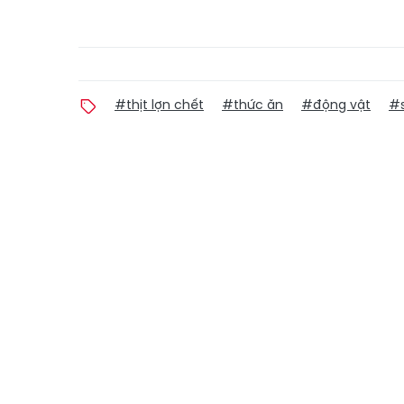
#thịt lợn chết
#thức ăn
#động vật
#s