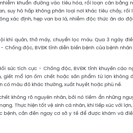
nhiễm khuẩn đường vào tiêu hóa, rối loạn cân bằng 
n, suy hô hấp không phân loại nơi khác tiêu chảy, rối 
ông xác định, hẹp van ba lá, nhiễm độc thức ăn do độ
 khí quản, thở máy, chuyển lọc máu. Qua 3 ngày điều
ực - Chống độc, BVĐK tỉnh diễn biến bệnh của bệnh nhân
ồi sức tích cực - Chống độc, BVĐK tỉnh khuyến cáo n
, giết mổ lợn ốm chết hoặc sản phẩm từ lợn không
lợn có màu đỏ khác thường, xuất huyết hoặc phù nề.
 chết không rõ nguyên nhân, bởi nó tiềm ẩn những ngu
ạng. Thực hiện tốt vệ sinh cá nhân, khi tiếp xúc với lợn,
mắc bệnh, cần đến ngay cơ sở y tế để được khám và điều