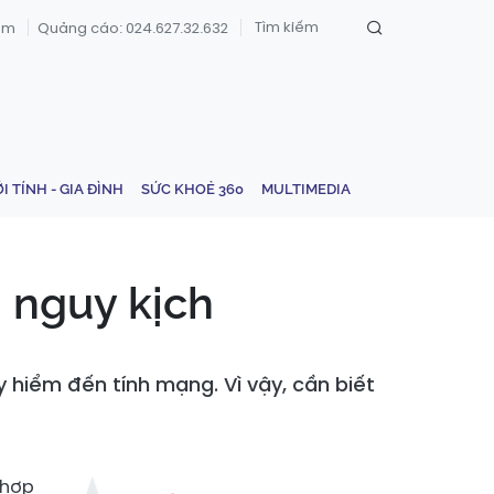
om
Quảng cáo: 024.627.32.632
ỚI TÍNH - GIA ĐÌNH
SỨC KHOẺ 360
MULTIMEDIA
g nguy kịch
 hiểm đến tính mạng. Vì vậy, cần biết
 hợp