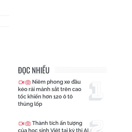
ĐỌC NHIỀU
Niêm phong xe đầu
kéo rải mảnh sắt trên cao
tốc khiến hơn 120 ô tô
thủng lốp
Thành tích ấn tượng
của học sinh Việt tại kỳ thi AI