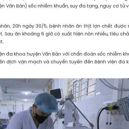
ện Văn Bàn) sốc nhiễm khuẩn, suy đa tạng, nguy cơ tử 
nhân, 20h ngày 30/5, bệnh nhân ăn thịt lợn chết được 
ít. Sau ăn khoảng 6 giờ có xuất hiện nôn nhiều, tiêu chả
t.
ện đa khoa huyện Văn Bàn với chẩn đoán sốc nhiễm kh
yền dịch vận mạch và chuyển tuyến đến Bệnh viện đa 