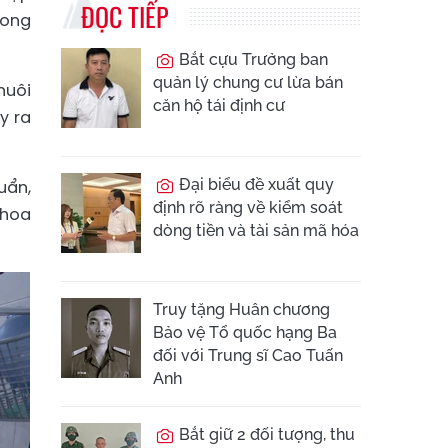
ĐỌC TIẾP
vong
Bắt cựu Trưởng ban
quản lý chung cư lừa bán
nuôi
căn hộ tái định cư
y ra
Đại biểu đề xuất quy
uẩn,
định rõ ràng về kiểm soát
khoa
dòng tiền và tài sản mã hóa
Truy tặng Huân chương
Bảo vệ Tổ quốc hạng Ba
đối với Trung sĩ Cao Tuấn
Anh
Bắt giữ 2 đối tượng, thu