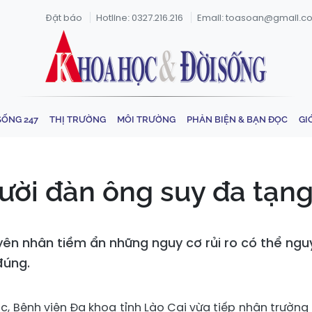
Đặt báo
Hotline: 0327.216.216
Email: toasoan@gmail.c
SỐNG 247
THỊ TRƯỜNG
MÔI TRƯỜNG
PHẢN BIỆN & BẠN ĐỌC
GI
gười đàn ông suy đa tạn
ên nhân tiềm ẩn những nguy cơ rủi ro có thể nguy
đúng.
c, Bệnh viện Đa khoa tỉnh Lào Cai vừa tiếp nhận trường