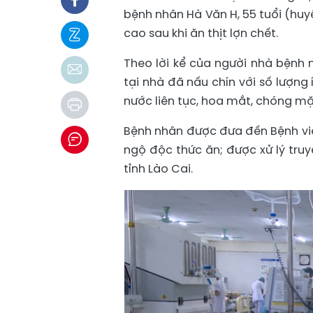
bệnh nhân Hà Văn H, 55 tuổi (huy
cao sau khi ăn thịt lợn chết.
Theo lời kể của người nhà bệnh 
tại nhà đã nấu chín với số lượng 
nước liên tục, hoa mắt, chóng mặ
Bệnh nhân được đưa đến Bệnh vi
ngộ độc thức ăn; được xử lý tru
tỉnh Lào Cai.