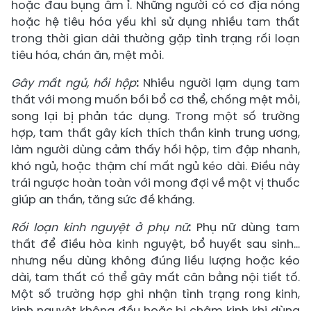
hoặc đau bụng âm ỉ. Những người có cơ địa nóng
hoặc hệ tiêu hóa yếu khi sử dụng nhiều tam thất
trong thời gian dài thường gặp tình trạng rối loạn
tiêu hóa, chán ăn, mệt mỏi.
Gây mất ngủ, hồi hộp
:
Nhiều người lạm dụng tam
thất với mong muốn bồi bổ cơ thể, chống mệt mỏi,
song lại bị phản tác dụng. Trong một số trường
hợp, tam thất gây kích thích thần kinh trung ương,
làm người dùng cảm thấy hồi hộp, tim đập nhanh,
khó ngủ, hoặc thậm chí mất ngủ kéo dài. Điều này
trái ngược hoàn toàn với mong đợi về một vị thuốc
giúp an thần, tăng sức đề kháng.
Rối loạn kinh nguyệt ở phụ nữ
:
Phụ nữ dùng tam
thất để điều hòa kinh nguyệt, bổ huyết sau sinh…
nhưng nếu dùng không đúng liều lượng hoặc kéo
dài, tam thất có thể gây mất cân bằng nội tiết tố.
Một số trường hợp ghi nhận tình trạng rong kinh,
kinh nguyệt không đều hoặc bị chậm kinh khi dùng