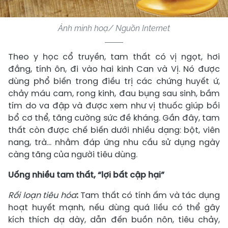
Ảnh minh hoạ/ Nguồn Internet
Theo y học cổ truyền, tam thất có vị ngọt, hơi
đắng, tính ôn, đi vào hai kinh Can và Vị. Nó được
dùng phổ biến trong điều trị các chứng huyết ứ,
chảy máu cam, rong kinh, đau bụng sau sinh, bầm
tím do va đập và được xem như vị thuốc giúp bồi
bổ cơ thể, tăng cường sức đề kháng. Gần đây, tam
thất còn được chế biến dưới nhiều dạng: bột, viên
nang, trà… nhằm đáp ứng nhu cầu sử dụng ngày
càng tăng của người tiêu dùng.
Uống nhiều tam thất, “lợi bất cập hại”
Rối loạn tiêu hóa
:
Tam thất có tính ấm và tác dụng
hoạt huyết mạnh, nếu dùng quá liều có thể gây
kích thích dạ dày, dẫn đến buồn nôn, tiêu chảy,