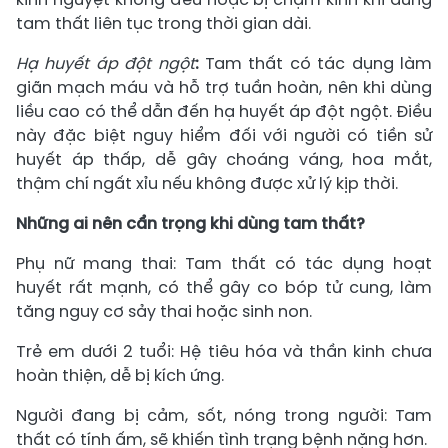
tam thất liên tục trong thời gian dài.
Hạ huyết áp đột ngột
:
Tam thất có tác dụng làm
giãn mạch máu và hỗ trợ tuần hoàn, nên khi dùng
liều cao có thể dẫn đến hạ huyết áp đột ngột. Điều
này đặc biệt nguy hiểm đối với người có tiền sử
huyết áp thấp, dễ gây choáng váng, hoa mắt,
thậm chí ngất xỉu nếu không được xử lý kịp thời.
Những ai nên cẩn trọng khi dùng tam thất?
Phụ nữ mang thai: Tam thất có tác dụng hoạt
huyết rất mạnh, có thể gây co bóp tử cung, làm
tăng nguy cơ sảy thai hoặc sinh non.
Trẻ em dưới 2 tuổi: Hệ tiêu hóa và thần kinh chưa
hoàn thiện, dễ bị kích ứng.
Người đang bị cảm, sốt, nóng trong người: Tam
thất có tính ấm, sẽ khiến tình trạng bệnh nặng hơn.