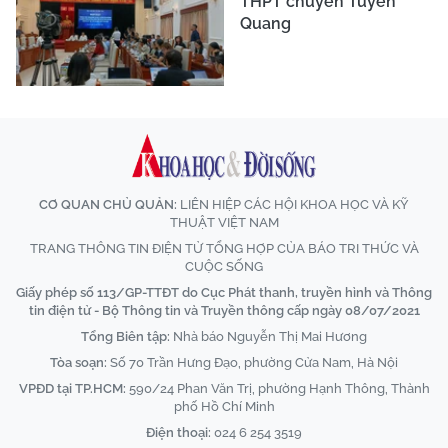
THPT chuyên Tuyên
Quang
CƠ QUAN CHỦ QUẢN:
LIÊN HIỆP CÁC HỘI KHOA HỌC VÀ KỸ
THUẬT VIỆT NAM
TRANG THÔNG TIN ĐIỆN TỬ TỔNG HỢP CỦA BÁO TRI THỨC VÀ
CUỘC SỐNG
Giấy phép số 113/GP-TTĐT do Cục Phát thanh, truyền hình và Thông
tin điện tử - Bộ Thông tin và Truyền thông cấp ngày 08/07/2021
Tổng Biên tập:
Nhà báo Nguyễn Thị Mai Hương
Tòa soạn:
Số 70 Trần Hưng Đạo, phường Cửa Nam, Hà Nội
VPĐD tại TP.HCM:
590/24 Phan Văn Trị, phường Hạnh Thông, Thành
phố Hồ Chí Minh
Điện thoại:
024 6 254 3519