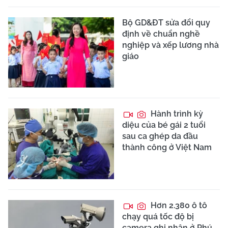
Bộ GD&ĐT sửa đổi quy
định về chuẩn nghề
nghiệp và xếp lương nhà
giáo
Hành trình kỳ
diệu của bé gái 2 tuổi
sau ca ghép da đầu
thành công ở Việt Nam
Hơn 2.380 ô tô
chạy quá tốc độ bị
camera ghi nhận ở Phú