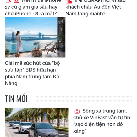
Nên mua iPhone
[INFOGRAPHIC] Vì sao
17 cũ giảm giá sâu hay
khách châu Âu đến Việt
chờ iPhone 18 ra mắt?
Nam tăng mạnh?
Giải mã sức hút của "bộ
sưu tập" BĐS hữu hạn
phía Nam trung tâm Đà
Nẵng
TIN MỚI
Sống xa trung tâm,
chủ xe VinFast vẫn tự tin
“sạc điện tiện hơn đổ
xăng”