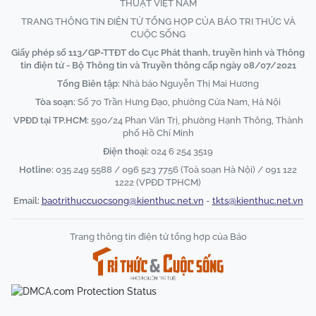
THUẬT VIỆT NAM
TRANG THÔNG TIN ĐIỆN TỬ TỔNG HỢP CỦA BÁO TRI THỨC VÀ
CUỘC SỐNG
Giấy phép số 113/GP-TTĐT do Cục Phát thanh, truyền hình và Thông
tin điện tử - Bộ Thông tin và Truyền thông cấp ngày 08/07/2021
Tổng Biên tập:
Nhà báo Nguyễn Thị Mai Hương
Tòa soạn:
Số 70 Trần Hưng Đạo, phường Cửa Nam, Hà Nội
VPĐD tại TP.HCM:
590/24 Phan Văn Trị, phường Hạnh Thông, Thành
phố Hồ Chí Minh
Điện thoại:
024 6 254 3519
Hotline:
035 249 5588 / 096 523 7756 (Toà soạn Hà Nội) / 091 122
1222 (VPĐD TPHCM)
Email:
baotrithuccuocsong@kienthuc.net.vn
-
tkts@kienthuc.net.vn
Trang thông tin điện tử tổng hợp của Báo