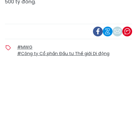
500 tỷ đồng.
#MWG
#Công ty Cổ phần Đầu tư Thế giới Di động