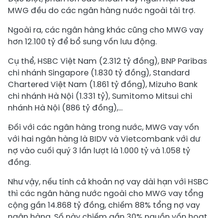
MWG đều do các ngân hàng nước ngoài tài trợ.
Ngoài ra, các ngân hàng khác cũng cho MWG vay
hơn 12.100 tỷ để bổ sung vốn lưu động.
Cụ thể, HSBC Việt Nam (2.312 tỷ đồng), BNP Paribas
chi nhánh Singapore (1.830 tỷ đồng), Standard
Chartered Việt Nam (1.861 tỷ đồng), Mizuho Bank
chi nhánh Hà Nội (1.331 tỷ), Sumitomo Mitsui chi
nhánh Hà Nội (886 tỷ đồng),...
Đối với các ngân hàng trong nước, MWG vay vốn
với hai ngân hàng là BIDV và Vietcombank với dư
nợ vào cuối quý 3 lần lượt là 1.000 tỷ và 1.058 tỷ
đồng.
Như vậy, nếu tính cả khoản nợ vay dài hạn với HSBC
thì các ngân hàng nước ngoài cho MWG vay tổng
cộng gần 14.868 tỷ đồng, chiếm 88% tổng nợ vay
ngân hàng. Số này chiếm gần 30% nguồn vốn hoạt