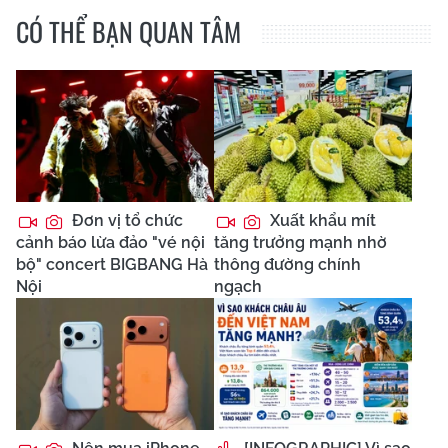
CÓ THỂ BẠN QUAN TÂM
Đơn vị tổ chức
Xuất khẩu mít
cảnh báo lừa đảo "vé nội
tăng trưởng mạnh nhờ
bộ" concert BIGBANG Hà
thông đường chính
Nội
ngạch