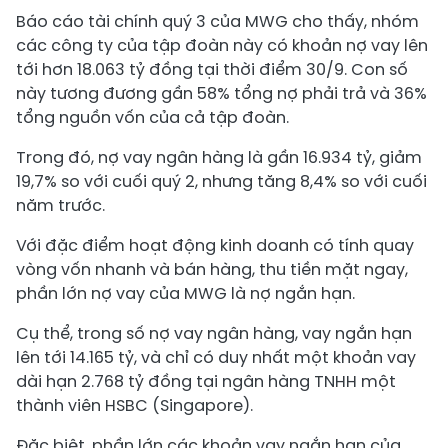
Báo cáo tài chính quý 3 của MWG cho thấy, nhóm
các công ty của tập đoàn này có khoản nợ vay lên
tới hơn 18.063 tỷ đồng tại thời điểm 30/9. Con số
này tương đương gần 58% tổng nợ phải trả và 36%
tổng nguồn vốn của cả tập đoàn.
Trong đó, nợ vay ngân hàng là gần 16.934 tỷ, giảm
19,7% so với cuối quý 2, nhưng tăng 8,4% so với cuối
năm trước.
Với đặc điểm hoạt động kinh doanh có tính quay
vòng vốn nhanh và bán hàng, thu tiền mặt ngay,
phần lớn nợ vay của MWG là nợ ngắn hạn.
Cụ thể, trong số nợ vay ngân hàng, vay ngắn hạn
lên tới 14.165 tỷ, và chỉ có duy nhất một khoản vay
dài hạn 2.768 tỷ đồng tại ngân hàng TNHH một
thành viên HSBC (Singapore).
Đặc biệt, phần lớn các khoản vay ngắn hạn của